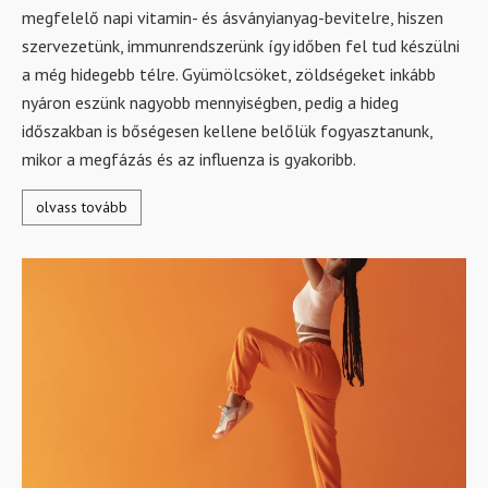
megfelelő napi vitamin- és ásványianyag-bevitelre, hiszen
szervezetünk, immunrendszerünk így időben fel tud készülni
a még hidegebb télre. Gyümölcsöket, zöldségeket inkább
nyáron eszünk nagyobb mennyiségben, pedig a hideg
időszakban is bőségesen kellene belőlük fogyasztanunk,
mikor a megfázás és az influenza is gyakoribb.
olvass tovább