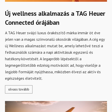
Új wellness alkalmazás a TAG Heuer
Connected órájában
A TAG Heuer svájci luxus órakészítő márka immár öt éve
jelen van a magas színvonalú okosórák világában. A cég egy
új Wellness alkalmazást mutat be, amely lehetővé teszi a
felhasználók számára a napi aktivitásuk egyszerű és
hatékony követését. A legapróbb lépésektől a
legmegerőltetőbb edzésig motivációt ad, hogy viselője a
legjobb formáját nyújthassa, miközben élvezi az aktív és
egészséges életvitelt.
olvass tovább