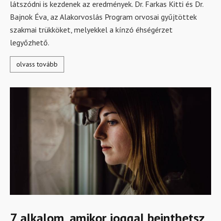
látszódni is kezdenek az eredmények. Dr. Farkas Kitti és Dr.
Bajnok Éva, az Alakorvoslás Program orvosai gyűjtöttek
szakmai trükköket, melyekkel a kínzó éhségérzet
legyőzhető.
olvass tovább
7 alkalom, amikor joggal beinthetsz