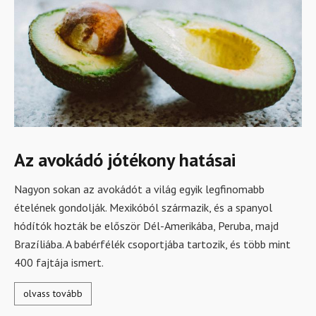
Az avokádó jótékony hatásai
Nagyon sokan az avokádót a világ egyik legfinomabb
ételének gondolják. Mexikóból származik, és a spanyol
hódítók hozták be először Dél-Amerikába, Peruba, majd
Brazíliába. A babérfélék csoportjába tartozik, és több mint
400 fajtája ismert.
olvass tovább