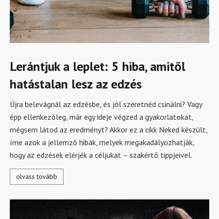
Lerántjuk a leplet: 5 hiba, amitől
hatástalan lesz az edzés
Újra belevágnál az edzésbe, és jól szeretnéd csinálni? Vagy
épp ellenkezőleg, már egy ideje végzed a gyakorlatokat,
mégsem látod az eredményt? Akkor ez a cikk Neked készült,
íme azok a jellemző hibák, melyek megakadályozhatják,
hogy az edzések elérjék a céljukat – szakértő tippjeivel.
olvass tovább