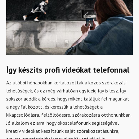
Így készíts profi videókat telefonnal
Az utóbbi hónapokban korlátozottak a közös szórakozási
lehetőségek, és ez még várhatóan egy ideig így is lesz. Így
sokszor adódik a kérdés, hogy miként találjuk fel magunkat
a négy fal között, és keressük a lehetőséget a
kikapcsolódásra, feltöltődésre, szórakozásra otthonunkban.
Jó alkalom ez arra, hogy okostelefonunk segítségével
kreatív videókat készítsünk saját szórakoztatásunkra,
amiket ismerőseinkkel vagy akár követőinkkel is