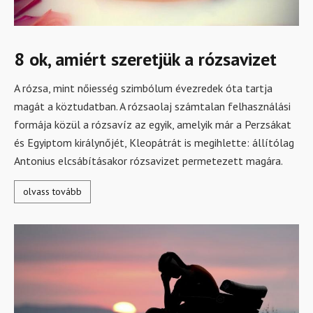
8 ok, amiért szeretjük a rózsavizet
A rózsa, mint nőiesség szimbólum évezredek óta tartja
magát a köztudatban. A rózsaolaj számtalan felhasználási
formája közül a rózsavíz az egyik, amelyik már a Perzsákat
és Egyiptom királynőjét, Kleopátrát is megihlette: állítólag
Antonius elcsábításakor rózsavizet permetezett magára.
olvass tovább