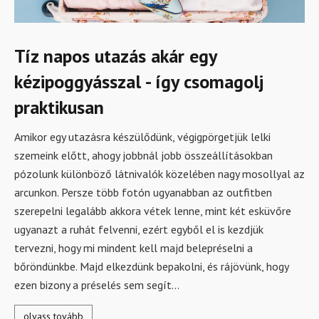
Tíz napos utazás akár egy
kézipoggyásszal - így csomagolj
praktikusan
Amikor egy utazásra készülődünk, végigpörgetjük lelki
szemeink előtt, ahogy jobbnál jobb összeállításokban
pózolunk különböző látnivalók közelében nagy mosollyal az
arcunkon. Persze több fotón ugyanabban az outfitben
szerepelni legalább akkora vétek lenne, mint két esküvőre
ugyanazt a ruhát felvenni, ezért egyből el is kezdjük
tervezni, hogy mi mindent kell majd belepréselni a
bőröndünkbe. Majd elkezdünk bepakolni, és rájövünk, hogy
ezen bizony a préselés sem segít...
olvass tovább