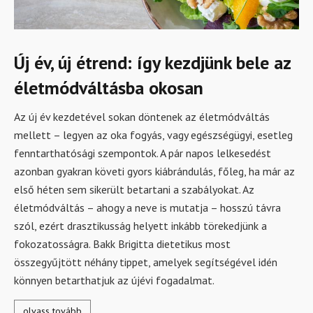
Új év, új étrend: így kezdjünk bele az
életmódváltásba okosan
Az új év kezdetével sokan döntenek az életmódváltás
mellett – legyen az oka fogyás, vagy egészségügyi, esetleg
fenntarthatósági szempontok. A pár napos lelkesedést
azonban gyakran követi gyors kiábrándulás, főleg, ha már az
első héten sem sikerült betartani a szabályokat. Az
életmódváltás – ahogy a neve is mutatja – hosszú távra
szól, ezért drasztikusság helyett inkább törekedjünk a
fokozatosságra. Bakk Brigitta dietetikus most
összegyűjtött néhány tippet, amelyek segítségével idén
könnyen betarthatjuk az újévi fogadalmat.
olvass tovább