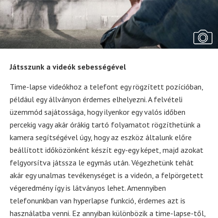
Játsszunk a videók sebességével
Time-lapse videókhoz a telefont egy rögzített pozícióban,
például egy állványon érdemes elhelyezni. A felvételi
üzemmód sajátossága, hogy ilyenkor egy valós időben
percekig vagy akár órákig tartó folyamatot rögzíthetünk a
kamera segítségével úgy, hogy az eszköz általunk előre
beállított időközönként készít egy-egy képet, majd azokat
felgyorsítva játssza le egymás után. Végezhetünk tehát
akár egy unalmas tevékenységet is a videón, a felpörgetett
végeredmény így is látványos lehet. Amennyiben
telefonunkban van hyperlapse funkció, érdemes azt is
használatba venni. Ez annyiban különbözik a time-lapse-től,