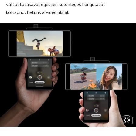
változtatásával egészen különleges hangulatot
kölcsönözhetünk a videóinknak.