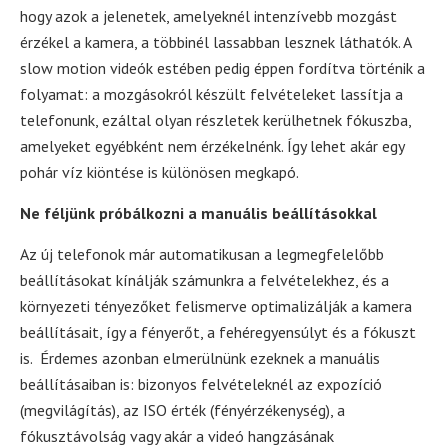
hogy azok a jelenetek, amelyeknél intenzívebb mozgást
érzékel a kamera, a többinél lassabban lesznek láthatók. A
slow motion videók estében pedig éppen fordítva történik a
folyamat: a mozgásokról készült felvételeket lassítja a
telefonunk, ezáltal olyan részletek kerülhetnek fókuszba,
amelyeket egyébként nem érzékelnénk. Így lehet akár egy
pohár víz kiöntése is különösen megkapó.
Ne féljünk próbálkozni a manuális beállításokkal
Az új telefonok már automatikusan a legmegfelelőbb
beállításokat kínálják számunkra a felvételekhez, és a
környezeti tényezőket felismerve optimalizálják a kamera
beállításait, így a fényerőt, a fehéregyensúlyt és a fókuszt
is. Érdemes azonban elmerülnünk ezeknek a manuális
beállításaiban is: bizonyos felvételeknél az expozíció
(megvilágítás), az ISO érték (fényérzékenység), a
fókusztávolság vagy akár a videó hangzásának