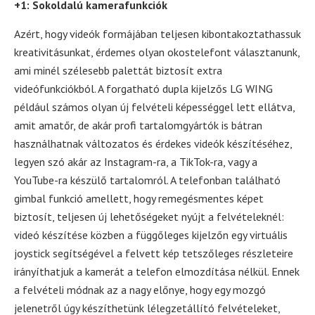
+1: Sokoldalú kamerafunkciók
Azért, hogy videók formájában teljesen kibontakoztathassuk
kreativitásunkat, érdemes olyan okostelefont választanunk,
ami minél szélesebb palettát biztosít extra
videófunkciókból. A forgatható dupla kijelzős LG WING
például számos olyan új felvételi képességgel lett ellátva,
amit amatőr, de akár profi tartalomgyártók is bátran
használhatnak változatos és érdekes videók készítéséhez,
legyen szó akár az Instagram-ra, a TikTok-ra, vagy a
YouTube-ra készülő tartalomról. A telefonban található
gimbal funkció amellett, hogy remegésmentes képet
biztosít, teljesen új lehetőségeket nyújt a felvételeknél:
videó készítése közben a függőleges kijelzőn egy virtuális
joystick segítségével a felvett kép tetszőleges részleteire
irányíthatjuk a kamerát a telefon elmozdítása nélkül. Ennek
a felvételi módnak az a nagy előnye, hogy egy mozgó
jelenetről úgy készíthetünk lélegzetállító felvételeket,