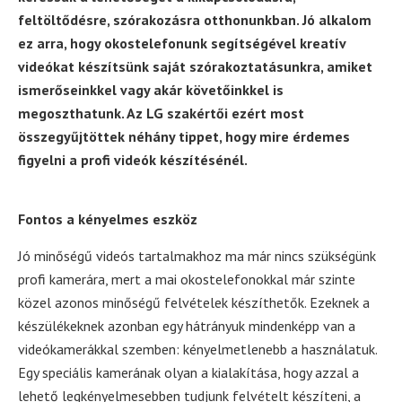
feltöltődésre, szórakozásra otthonunkban. Jó alkalom
ez arra, hogy okostelefonunk segítségével kreatív
videókat készítsünk saját szórakoztatásunkra, amiket
ismerőseinkkel vagy akár követőinkkel is
megoszthatunk. Az LG szakértői ezért most
összegyűjtöttek néhány tippet, hogy mire érdemes
figyelni a profi videók készítésénél.
Fontos a kényelmes eszköz
Jó minőségű videós tartalmakhoz ma már nincs szükségünk
profi kamerára, mert a mai okostelefonokkal már szinte
közel azonos minőségű felvételek készíthetők. Ezeknek a
készülékeknek azonban egy hátrányuk mindenképp van a
videókamerákkal szemben: kényelmetlenebb a használatuk.
Egy speciális kamerának olyan a kialakítása, hogy azzal a
lehető legkényelmesebben tudjunk felvételt készíteni, a