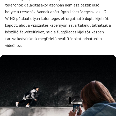
telefonok kialakításakor azonban nem ezt teszik első
helyre a tervezők. Vannak azért így is lehetőségeink, az LG
WING például olyan különleges elforgatható dupla kijelzőt
kapott, ahol a vízszintes képernyőn zavartalanul láthatjuk a
készülő felvételünket, míg a függőleges kijelzőt kézben
tartva kedvünknek megfelelő beállításokat adhatunk a
videóhoz.