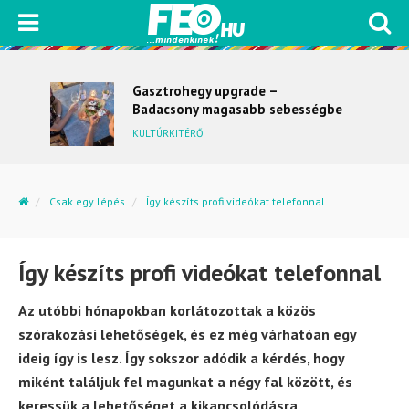
Gasztrohegy upgrade –
Badacsony magasabb sebességbe
kapcsol
KULTÚRKITÉRŐ
Csak egy lépés
Így készíts profi videókat telefonnal
Így készíts profi videókat telefonnal
Az utóbbi hónapokban korlátozottak a közös
szórakozási lehetőségek, és ez még várhatóan egy
ideig így is lesz. Így sokszor adódik a kérdés, hogy
miként találjuk fel magunkat a négy fal között, és
keressük a lehetőséget a kikapcsolódásra,