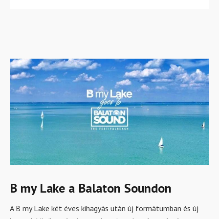
B my Lake a Balaton Soundon
A B my Lake két éves kihagyás után új formátumban és új