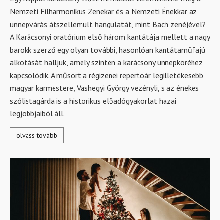
Nemzeti Filharmonikus Zenekar és a Nemzeti Énekkar az
ünnepvárás átszellemült hangulatát, mint Bach zenéjével?
A Karácsonyi oratórium első három kantátája mellett a nagy
barokk szerző egy olyan további, hasonlóan kantátaműfajú
alkotását halljuk, amely szintén a karácsony ünnepköréhez
kapcsolódik. A műsort a régizenei repertoár legilletékesebb
magyar karmestere, Vashegyi György vezényli, s az énekes
szólistagárda is a historikus előadógyakorlat hazai
legjobbjaiból áll.
olvass tovább