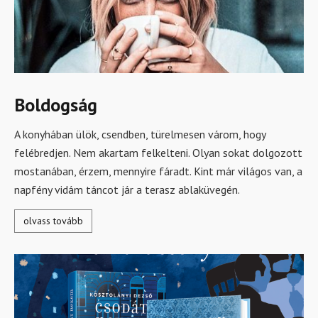
Boldogság
A konyhában ülök, csendben, türelmesen várom, hogy
felébredjen. Nem akartam felkelteni. Olyan sokat dolgozott
mostanában, érzem, mennyire fáradt. Kint már világos van, a
napfény vidám táncot jár a terasz ablaküvegén.
olvass tovább