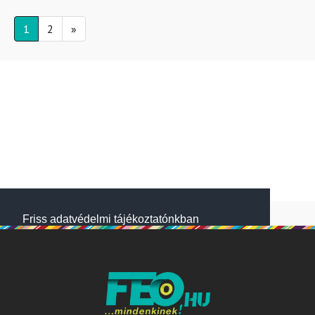
1
2
»
Friss adatvédelmi tájékoztatónkban
megtalálod, hogyan gondoskodunk adataid
védelméről. Oldalainkon HTTP-sütiket
használunk a jobb működésért. A Website
NetSolution Média Zrt. 2018 május 25.
napjától hatályos adatkezelési tájékoztatóját