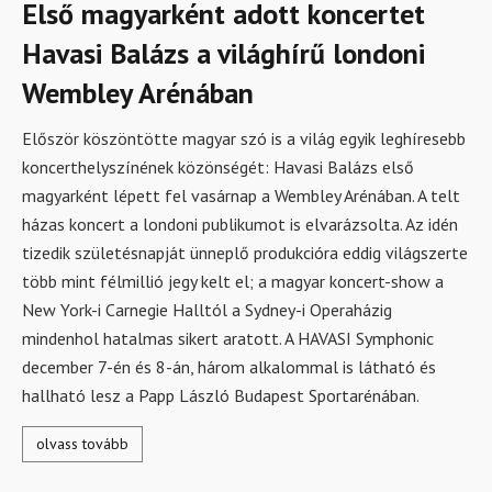
Első magyarként adott koncertet
Havasi Balázs a világhírű londoni
Wembley Arénában
Először köszöntötte magyar szó is a világ egyik leghíresebb
koncerthelyszínének közönségét: Havasi Balázs első
magyarként lépett fel vasárnap a Wembley Arénában. A telt
házas koncert a londoni publikumot is elvarázsolta. Az idén
tizedik születésnapját ünneplő produkcióra eddig világszerte
több mint félmillió jegy kelt el; a magyar koncert-show a
New York-i Carnegie Halltól a Sydney-i Operaházig
mindenhol hatalmas sikert aratott. A HAVASI Symphonic
december 7-én és 8-án, három alkalommal is látható és
hallható lesz a Papp László Budapest Sportarénában.
olvass tovább