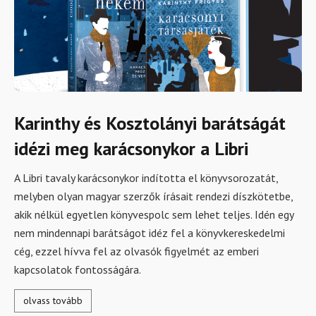
Karinthy és Kosztolányi barátságát
idézi meg karácsonykor a Libri
A Libri tavaly karácsonykor indította el könyvsorozatát,
melyben olyan magyar szerzők írásait rendezi díszkötetbe,
akik nélkül egyetlen könyvespolc sem lehet teljes. Idén egy
nem mindennapi barátságot idéz fel a könyvkereskedelmi
cég, ezzel hívva fel az olvasók figyelmét az emberi
kapcsolatok fontosságára.
olvass tovább