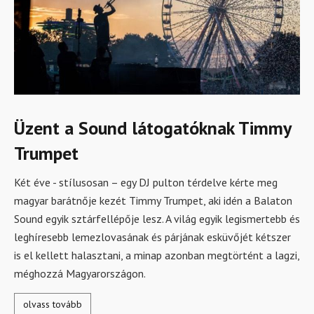
Üzent a Sound látogatóknak Timmy
Trumpet
Két éve - stílusosan – egy DJ pulton térdelve kérte meg
magyar barátnője kezét Timmy Trumpet, aki idén a Balaton
Sound egyik sztárfellépője lesz. A világ egyik legismertebb és
leghíresebb lemezlovasának és párjának esküvőjét kétszer
is el kellett halasztani, a minap azonban megtörtént a lagzi,
méghozzá Magyarországon.
olvass tovább