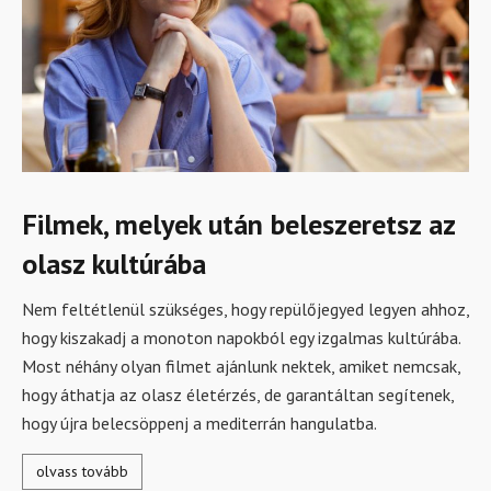
Filmek, melyek után beleszeretsz az
olasz kultúrába
Nem feltétlenül szükséges, hogy repülőjegyed legyen ahhoz,
hogy kiszakadj a monoton napokból egy izgalmas kultúrába.
Most néhány olyan filmet ajánlunk nektek, amiket nemcsak,
hogy áthatja az olasz életérzés, de garantáltan segítenek,
hogy újra belecsöppenj a mediterrán hangulatba.
olvass tovább