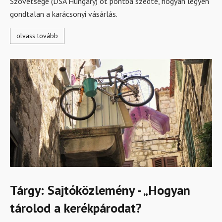
Szövetsége (DSA Hungary) öt pontba szedte, hogyan legyen
gondtalan a karácsonyi vásárlás.
olvass tovább
Tárgy: Sajtóközlemény - „Hogyan
tárolod a kerékpárodat?