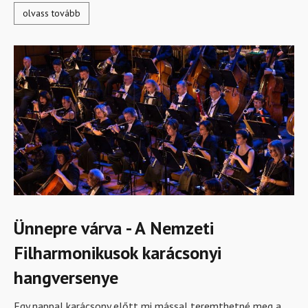
olvass tovább
Ünnepre várva - A Nemzeti
Filharmonikusok karácsonyi
hangversenye
Egy nappal karácsony előtt mi mással teremthetné meg a