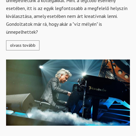
ünnepelhetünk a kollégákkal. Mint a legtöbb esemény
esetében, itt is az egyik legfontosabb a megfelelő helyszín
kiválasztása, amely esetében nem árt kreatívnak lenni.
Gondoltatok már rá, hogy akár a "víz mélyén" is
ünnepelhettek?
olvass tovább