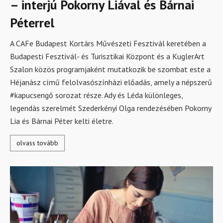
– interjú Pokorny Liával és Bárnai
Péterrel
A CAFe Budapest Kortárs Művészeti Fesztivál keretében a
Budapesti Fesztivál- és Turisztikai Központ és a KuglerArt
Szalon közös programjaként mutatkozik be szombat este a
Héjanász című felolvasószínházi előadás, amely a népszerű
#kapucsengő sorozat része. Ady és Léda különleges,
legendás szerelmét Szederkényi Olga rendezésében Pokorny
Lia és Bárnai Péter kelti életre.
olvass tovább