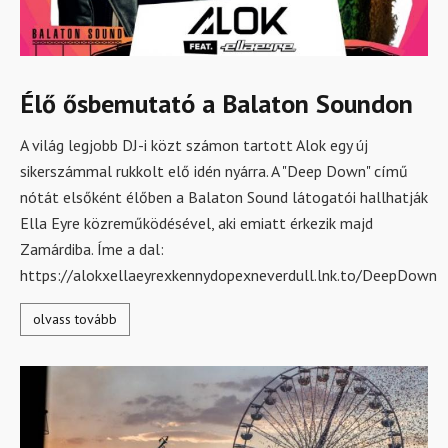
Élő ősbemutató a Balaton Soundon
A világ legjobb DJ-i közt számon tartott Alok egy új
sikerszámmal rukkolt elő idén nyárra. A "Deep Down" című
nótát elsőként élőben a Balaton Sound látogatói hallhatják
Ella Eyre közreműködésével, aki emiatt érkezik majd
Zamárdiba. Íme a dal:
https://alokxellaeyrexkennydopexneverdull.lnk.to/DeepDown
olvass tovább