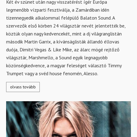
Két év szünet után nagy visszatérést ígér Európa
legmenőbb vízparti fesztiválja, a Zamárdiban idén
tizennegyedik alkalommal felépülő Balaton Sound. A
szervezők első körben 24 világsztár nevét jelentették be,
köztük olyan nagy kedvencekét, mint a dj világranglistán
második Martin Garrix, a kívánságlisták állandó éllovas
duója, Dimitri Vegas & Like Mike, az álarc mögé rejtőző
világsztár, Marshmello, a Sound egyik legnagyobb
közönségkedvence, a magyar feleséget választó Timmy
Trumpet vagy a svéd house fenomén, Alesso.
olvass tovább