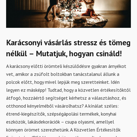
Karácsonyi vásárlás stressz és tömeg
nélkül – Mutatjuk, hogyan csináld!
A karácsony előtti örömteli készülődésre gyakran árnyékot
vet, amikor a zsúfolt boltokban tanácstalanul állunk a
polcok előtt, hogy mivel lepjük meg szeretteinket. Idén
legyen ez másképp! Tudtad, hogy a közvetlen értékesítőktől
átfogó, hozzáértő segítséget kérhetsz a választáshoz, és
otthonod kényelméből vásárolhatsz? A kínálat széles:
étrend-kiegészítők, szépségápolási termékek, konyhai
eszközök, lakásdekorációk – csupa olyasmi, amellyel
könnyen örömet szerezhetünk. A Közvetlen Értékesítők