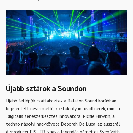
Újabb sztárok a Soundon
Újabb fellépők csatlakoztak a Balaton Sound korábban
bejelentett nevei mellé, köztük olyan headlinerek, mint a
„digitális zeneszerkesztés innovátora" Richie Hawtin, a
techno nápolyi nagykövete Deborah De Luca, az ausztrál
dj/producer FISHER, vagy a legendás német dj, Sven Väth.