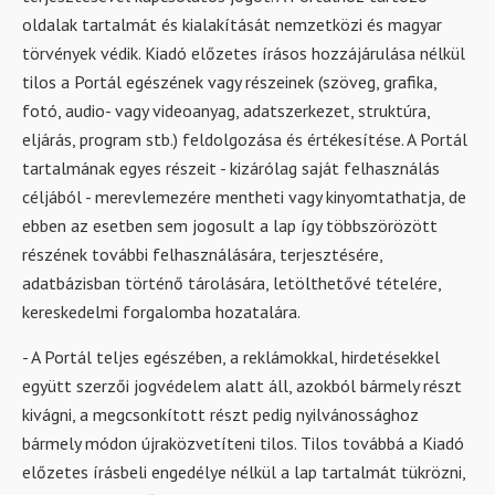
oldalak tartalmát és kialakítását nemzetközi és magyar
törvények védik. Kiadó előzetes írásos hozzájárulása nélkül
tilos a Portál egészének vagy részeinek (szöveg, grafika,
fotó, audio- vagy videoanyag, adatszerkezet, struktúra,
eljárás, program stb.) feldolgozása és értékesítése. A Portál
tartalmának egyes részeit - kizárólag saját felhasználás
céljából - merevlemezére mentheti vagy kinyomtathatja, de
ebben az esetben sem jogosult a lap így többszörözött
részének további felhasználására, terjesztésére,
adatbázisban történő tárolására, letölthetővé tételére,
kereskedelmi forgalomba hozatalára.
- A Portál teljes egészében, a reklámokkal, hirdetésekkel
együtt szerzői jogvédelem alatt áll, azokból bármely részt
kivágni, a megcsonkított részt pedig nyilvánossághoz
bármely módon újraközvetíteni tilos. Tilos továbbá a Kiadó
előzetes írásbeli engedélye nélkül a lap tartalmát tükrözni,