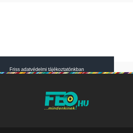
Friss adatvédelmi tájékoztatónkban
megtalálod, hogyan gondoskodunk adataid
védelméről. Oldalainkon HTTP-sütiket
használunk a jobb működésért. A Website
NetSolution Média Zrt. 2018 május 25.
napjától hatályos adatkezelési tájékoztatóját
itt olvashatod:
Adatkezelési tájékoztató
Nem fogadom el
Elfogadom