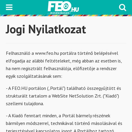
Jogi Nyilatkozat
Felhasználó a www.feo.hu portálra történő belépésével
elfogadja az alábbi feltételeket, még abban az esetben is,
ha nem regisztrált felhasználója, előfizetője a rendszer
egyik szolgáltatásának sem:
- A FEO.HU portálon („Portál") található összegyűjtött és
strukturált tartalom a WebSite NetSolution Zrt. ("Kiadó")
szellemi tulajdona.
- A Kiadó fenntart minden, a Portál bármely részének
bármilyen módszerrel, technikával történő másolásával és
terjesztésével kapcsolatos jogot. A Portálhoz tartozó