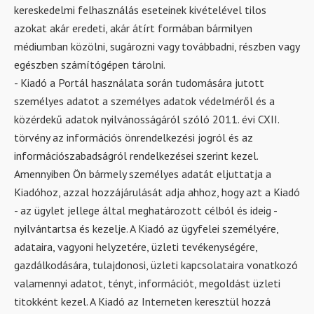
kereskedelmi felhasználás eseteinek kivételével tilos
azokat akár eredeti, akár átírt formában bármilyen
médiumban közölni, sugározni vagy továbbadni, részben vagy
egészben számítógépen tárolni.
- Kiadó a Portál használata során tudomására jutott
személyes adatot a személyes adatok védelméről és a
közérdekű adatok nyilvánosságáról szóló 2011. évi CXII.
törvény az információs önrendelkezési jogról és az
információszabadságról rendelkezései szerint kezel.
Amennyiben Ön bármely személyes adatát eljuttatja a
Kiadóhoz, azzal hozzájárulását adja ahhoz, hogy azt a Kiadó
- az ügylet jellege által meghatározott célból és ideig -
nyilvántartsa és kezelje. A Kiadó az ügyfelei személyére,
adataira, vagyoni helyzetére, üzleti tevékenységére,
gazdálkodására, tulajdonosi, üzleti kapcsolataira vonatkozó
valamennyi adatot, tényt, információt, megoldást üzleti
titokként kezel. A Kiadó az Interneten keresztül hozzá