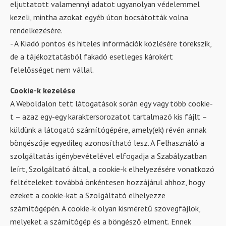
eljuttatott valamennyi adatot ugyanolyan védelemmel
kezeli, mintha azokat egyéb úton bocsátották volna
rendelkezésére.
- A Kiadó pontos és hiteles információk közlésére törekszik,
de a tájékoztatásból fakadó esetleges károkért
felelősséget nem vállal.
Cookie-k kezelése
A Weboldalon tett látogatások során egy vagy több cookie-
t – azaz egy-egy karaktersorozatot tartalmazó kis fájlt –
küldünk a látogató számítógépére, amely(ek) révén annak
böngészője egyedileg azonosítható lesz. A Felhasználó a
szolgáltatás igénybevételével elfogadja a Szabályzatban
leírt, Szolgáltató által, a cookie-k elhelyezésére vonatkozó
feltételeket továbbá önkéntesen hozzájárul ahhoz, hogy
ezeket a cookie-kat a Szolgáltató elhelyezze
számítógépén. A cookie-k olyan kisméretű szövegfájlok,
melyeket a számítógép és a böngésző elment. Ennek