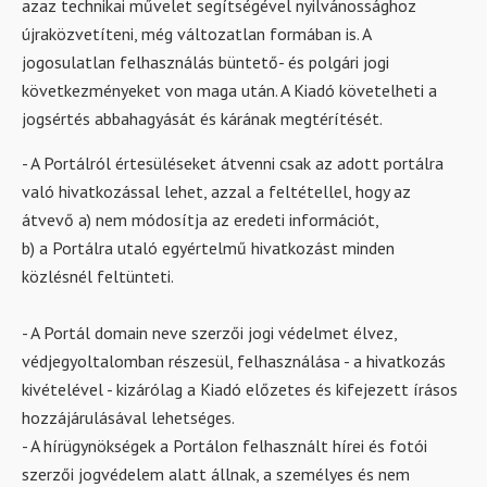
azaz technikai művelet segítségével nyilvánossághoz
újraközvetíteni, még változatlan formában is. A
jogosulatlan felhasználás büntető- és polgári jogi
következményeket von maga után. A Kiadó követelheti a
jogsértés abbahagyását és kárának megtérítését.
- A Portálról értesüléseket átvenni csak az adott portálra
való hivatkozással lehet, azzal a feltétellel, hogy az
átvevő a) nem módosítja az eredeti információt,
b) a Portálra utaló egyértelmű hivatkozást minden
közlésnél feltünteti.
- A Portál domain neve szerzői jogi védelmet élvez,
védjegyoltalomban részesül, felhasználása - a hivatkozás
kivételével - kizárólag a Kiadó előzetes és kifejezett írásos
hozzájárulásával lehetséges.
- A hírügynökségek a Portálon felhasznált hírei és fotói
szerzői jogvédelem alatt állnak, a személyes és nem