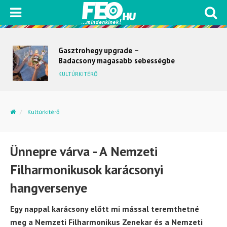
Gasztrohegy upgrade –
Badacsony magasabb sebességbe
kapcsol
KULTÚRKITÉRŐ
Kultúrkitérő
Ünnepre várva - A Nemzeti Filharmonikusok karácsonyi...
Ünnepre várva - A Nemzeti
Filharmonikusok karácsonyi
hangversenye
Egy nappal karácsony előtt mi mással teremthetné
meg a Nemzeti Filharmonikus Zenekar és a Nemzeti