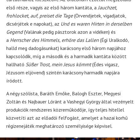
első része, vagyis az első három kantáta, a
Jauchzet,
frohlocket, auf, preiset die Tage
(Örvendjetek, vigadjatok,
dicsérjétek e napokat), az
Und es waren Hirten in derselben
Gegend
(Valának pedig pásztorok azon a vidéken) és
a
Herrscher des Himmels, erhöre das Lallen
(Égi Uralkodó,
halld meg dadogásunkat) karácsony első három napjához
kapcsolódik, míg a második és a harmadik kantáta között
hallható
Süßer Trost, mein Jesus kömmt
(Édes vigasz,
Jézusom eljövend) szintén karácsony harmadik napjára
íródott.
A négy szólista, Baráth Emőke, Balogh Eszter, Megyesi
Zoltán és Najbauer Lóránt a Vashegyi György által vezényelt
produkciók rendszeres közreműködője, így teljes hitellel
közvetíti azt az előadói felfogást, amelyet a hazai korhű
régizenejáték meghatározó személyisége képvisel.