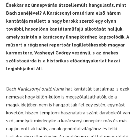
Énekkar az ünnepvárás átszellemült hangulatát, mint
Bach zenéjével? A Karácsonyi oratórium első három
kantátája mellett a nagy barokk szerző egy olyan
további, hasonlóan kantátaműfajú alkotását halljuk,
amely szintén a karácsony ünnepköréhez kapcsolódik. A
műsort a régizenei repertoár legilletékesebb magyar
karmestere, Vashegyi György vezényli, s az énekes
szólistagárda is a historikus előadógyakorlat hazai
legjobbjaiból áll.
Bach
Karácsonyi oratórium
a hat kantátát tartalmaz, s ezek
nemcsak hogy külön-külön is megszólaltathatók, de a
maguk idejében nem is hangzottak fel egy estén, egymást
követőn, hiszen templomi használatra szánt darabokról van
szó, amelyek mindegyike a karácsonyi ünnepkör más és más
napján volt aktuális, annak gondolatvilágához és lelki
tartalmaihoz illeszkedve. Az oratórium ezúttal megszólaló