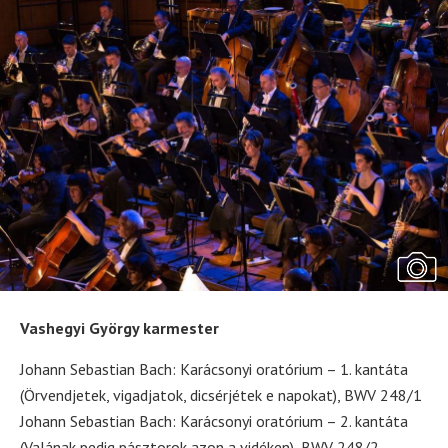
Vashegyi György karmester
Johann Sebastian Bach: Karácsonyi oratórium – 1. kantáta
(Örvendjetek, vigadjatok, dicsérjétek e napokat), BWV 248/1
Johann Sebastian Bach: Karácsonyi oratórium – 2. kantáta
(Valának pedig pásztorok azon a vidéken), BWV 248/2