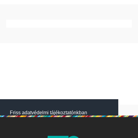
Friss adatvédelmi tájékoztatónkban
megtalálod, hogyan gondoskodunk adataid
védelméről. Oldalainkon HTTP-sütiket
használunk a jobb működésért. A Website