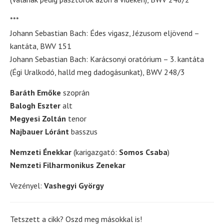
***
Johann Sebastian Bach: Édes vigasz, Jézusom eljövend –
kantáta, BWV 151
Johann Sebastian Bach: Karácsonyi oratórium – 3. kantáta
(Égi Uralkodó, halld meg dadogásunkat), BWV 248/3
Baráth Emőke
szoprán
Balogh Eszter
alt
Megyesi Zoltán
tenor
Najbauer Lóránt
basszus
Nemzeti Énekkar
(karigazgató:
Somos Csaba
)
Nemzeti Filharmonikus Zenekar
Vezényel:
Vashegyi György
Tetszett a cikk? Oszd meg másokkal is!