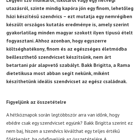
Legyen szó munkáról, iskoláról vagy egy hétvégi
utazásról, szinte mindig kapóra jön egy finom, lehetőleg
házi készítésű szendvics – ezt mutatja egy nemrégiben
készült országos kutatás eredménye is, amely szerint
gyakorlatilag minden magyar szokott ilyen típusú ételt
fogyasztani. Ahhoz azonban, hogy egyszerre
költséghatékony, finom és az egészséges életmódba
beilleszthető szendvicset készítsünk, nem árt
betartani pár alapvető szabályt. Bakk Brigitta, a Rama
dietetikusa most abban segít nekünk, miként
készíthetünk ideális szendvicset az egész családnak.
Figyeljünk az összetételre
A hétköznapok során legtöbbször arra van időnk, hogy
ebédre csak egy szendvicset együnk? Bakk Brigitta szerint ez
nem baj, hiszen a szendvics kiválthat egy teljes értékű
főétkezést, ha odafigyelünk az összetételére. A