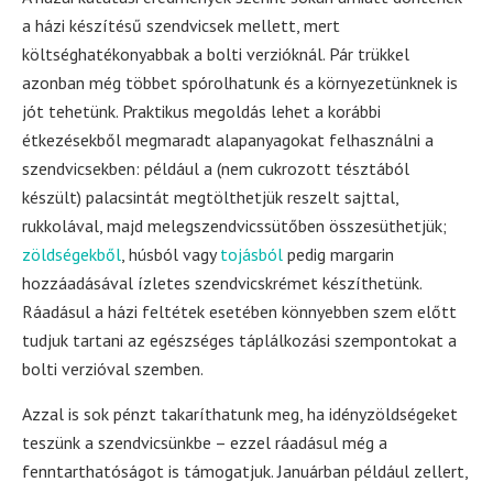
a házi készítésű szendvicsek mellett, mert
költséghatékonyabbak a bolti verzióknál. Pár trükkel
azonban még többet spórolhatunk és a környezetünknek is
jót tehetünk. Praktikus megoldás lehet a korábbi
étkezésekből megmaradt alapanyagokat felhasználni a
szendvicsekben: például a (nem cukrozott tésztából
készült) palacsintát megtölthetjük reszelt sajttal,
rukkolával, majd melegszendvicssütőben összesüthetjük;
zöldségekből
, húsból vagy
tojásból
pedig margarin
hozzáadásával ízletes szendvicskrémet készíthetünk.
Ráadásul a házi feltétek esetében könnyebben szem előtt
tudjuk tartani az egészséges táplálkozási szempontokat a
bolti verzióval szemben.
Azzal is sok pénzt takaríthatunk meg, ha idényzöldségeket
teszünk a szendvicsünkbe – ezzel ráadásul még a
fenntarthatóságot is támogatjuk. Januárban például zellert,