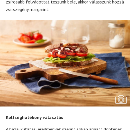
zsírosabb felvágottat teszünk bele, akkor válasszunk hozzá
zsírszegény margarint.
Költséghatékony választás
A hazai kutatási eredmények szerint sokan amiatt döntenek