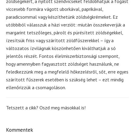
zöldségekért, a nyitott szendvicseket feldobhatjuk a fogást
viccesebb formára vágott uborkával, paprikával,
paradicsommal vagy készíthetünk zöldségkrémeket. Ez
utóbbiból válasszuk a házi verziót: miután összekeverjük a
margarint tetszőleges, párolt és pürésített zöldségekkel,
ízesítsük friss vagy szárított zöldfűszerekkel – így a
változatos ízvilágnak köszönhetően kiválthatjuk a só
jelentős részét. Fontos élelmiszerbiztonsági szempont,
hogy amennyiben fagyasztott zöldséget használunk, ne
feledkezzünk meg a megfelelő hőkezelésről, sőt, erre egyes
szárított fűszerek esetében is szükség lehet – ezt mindig
ellenőrizzük a csomagoláson.
Tetszett a cikk? Oszd meg másokkal is!
Kommentek