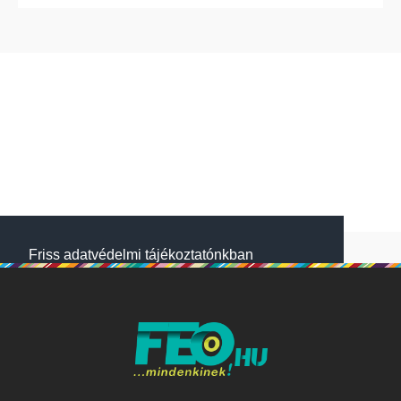
Friss adatvédelmi tájékoztatónkban
megtalálod, hogyan gondoskodunk adataid
védelméről. Oldalainkon HTTP-sütiket
használunk a jobb működésért. A Website
NetSolution Média Zrt. 2018 május 25.
napjától hatályos adatkezelési tájékoztatóját
itt olvashatod:
Adatkezelési tájékoztató