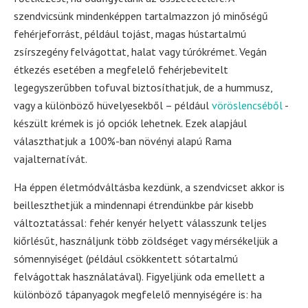
szendvicsünk mindenképpen tartalmazzon jó minőségű
fehérjeforrást, például tojást, magas hústartalmú
zsírszegény felvágottat, halat vagy túrókrémet. Vegán
étkezés esetében a megfelelő fehérjebevitelt
legegyszerűbben tofuval biztosíthatjuk, de a hummusz,
vagy a különböző hüvelyesekből – például
vöröslencséből
-
készült krémek is jó opciók lehetnek. Ezek alapjául
választhatjuk a 100%-ban növényi alapú Rama
vajalternatívát.
Ha éppen életmódváltásba kezdünk, a szendvicset akkor is
beilleszthetjük a mindennapi étrendünkbe pár kisebb
változtatással: fehér kenyér helyett válasszunk teljes
kiőrlésűt, használjunk több zöldséget vagy mérsékeljük a
sómennyiséget (például csökkentett sótartalmú
felvágottak használatával). Figyeljünk oda emellett a
különböző tápanyagok megfelelő mennyiségére is: ha