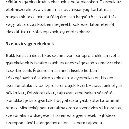
céklát vagy birsalmát vehetünk a helyi piacokon. Ezeknek az
élelmiszereknek a vitamin- és ásványianyag-tartalma is
magasabb lesz, mint a félig éretten begyűjtött, szállítás
vagy raktározás közben megérett, sok ezer kilométerről
ideszállított zöldségeknek, gyümölcsöknek.
Szendvics gyerekeknek
Bakk Brigitta dietetikus szerint van pár apró trükk, amivel a
gyerekeknek is izgalmasabb és egészségesebb szendvicseket
készíthetünk. Érdemes már minél kisebb korban
sószegényebb ételekre szoktatni a gyermekeket, hiszen
ilyenkor alakul ki az ízpreferenciájuk. Ezért válasszunk olyan
pékárukat, felvágottakat, sajtokat, amelyeken sószóró-
ikonokkal jelzi a gyártók, hogy alacsonyabb sótartalommal
bírnak. Mindenképpen tartalmazzon a szendvics változatos,
szezonális zöldségeket, hiszen ez a gyermekek fejlődése
szempontjából elengedhetetlen. Ha nem rajong a