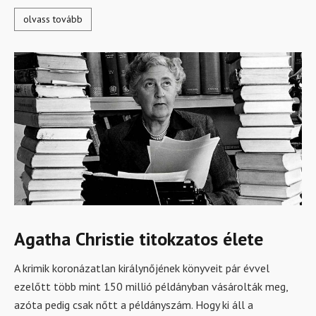
olvass tovább
Agatha Christie titokzatos élete
A krimik koronázatlan királynőjének könyveit pár évvel
ezelőtt több mint 150 millió példányban vásárolták meg,
azóta pedig csak nőtt a példányszám. Hogy ki áll a