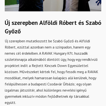
Új szerepben Alföldi Róbert és Szabó
Győző
Új szerepben mutatkozott be Szabó Győző és Alföldi
Róbert, ezúttal azonban nem a színpadon, hanem egy
nemes cél érdekében. A RAVAK Hungary Kft. huszadik
születésnapja alkalmából döntött úgy, hogy egy rendkívüli
projektet indít a Rejtett Kincsek Down Egyesülettel
közösen. Művészeket kértek fel, hogy fessék meg a RAVAK
mosdókat, melyek hamarosan kalapács alá kerülnek, hogy
felépülhessen a budapesti Csodavár Űrbázis; egy olyan
izgalmas játszótér, ahol különleges nevelési igényű
gyermekek inkluzív módon fejlődhetnek ép társaikkal
együtt.