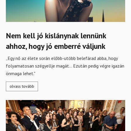
Nem kell jó kislánynak lennünk
ahhoz, hogy jó emberré váljunk
„Egy nő az élete során előbb-utóbb belefárad abba, hogy
folyamatosan szégyellje magát... Ezután pedig végre igazán
önmaga lehet."
olvass tovább