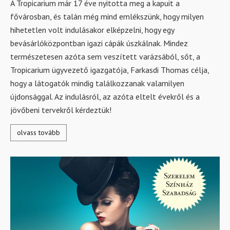
A Tropicarium már 17 éve nyitotta meg a kapuit a
fővárosban, és talán még mind emlékszünk, hogy milyen
hihetetlen volt indulásakor elképzelni, hogy egy
bevásárlóközpontban igazi cápák úszkálnak. Mindez
természetesen azóta sem veszített varázsából, sőt, a
Tropicarium ügyvezető igazgatója, Farkasdi Thomas célja,
hogy a látogatók mindig találkozzanak valamilyen
újdonsággal. Az indulásról, az azóta eltelt évekről és a
jövőbeni tervekről kérdeztük!
olvass tovább