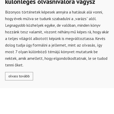
különleges olvasnivalóra vágysz
Bizonyos történetek képesek annyira a hatásuk alá vonni,
hogy évek múlva se tudunk szabadulni a „varázs” alól.
Legnagyobb közhelyek egyike, de valóban, minden könyv
hozzánk tesz valamit, viszont néhány mű képes rá, hogy akár
a teljes világról alkotott képünk is megváltoztassa. Kevés
dolog tudja úgy formálni a jellemet, mint az olvasás, így
most 7 olyan különböző témájú könyvet mutatunk be
nektek, amik amellett, hogy elgondolkodtatnak, le se tudod
tenni őket.
olvass tovább