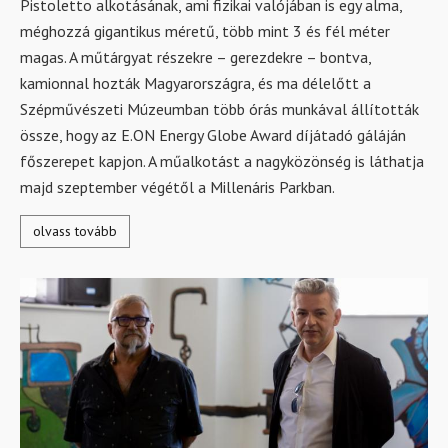
Pistoletto alkotásának, ami fizikai valójában is egy alma,
méghozzá gigantikus méretű, több mint 3 és fél méter
magas. A műtárgyat részekre – gerezdekre – bontva,
kamionnal hozták Magyarországra, és ma délelőtt a
Szépművészeti Múzeumban több órás munkával állították
össze, hogy az E.ON Energy Globe Award díjátadó gáláján
főszerepet kapjon. A műalkotást a nagyközönség is láthatja
majd szeptember végétől a Millenáris Parkban.
olvass tovább