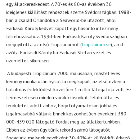
egy állatkereskedést. A 70’-es és 80’-as években 36
ideiglenes kiállítást rendeztek szerte Svédországban. 1988-
ban a család Orlandóba a Seaworld-be utazott, ahol
Farkasdi Károly kedvet kapott egy hasonló intézmény
létrehozásához. 1990-ben Farkasdi Károly Svédországban
megnyitotta az első Tropicariumot (
tropicairum.se
), amit
azóta Farkasdi Károly fia Farkasdi Stefan vezet és
üzemeltet sikeresen.
A budapesti Tropicarium 2000 májusában, másfél éves
kemény munka után nyitotta meg kapuit, az első évben a
hatalmas érdeklődést követően 1 millió látogatója volt. Ez
természetesen minden várakozásunkat felülmúlta, és
lendületet adott ahhoz, hogy folyamatosan jobbá és
izgalmasabbá váljunk. Ennek köszönhetően évenként 380
000-439 010 látogató fordul meg az állatkertünkben.
Ebben az évben úgy tűnik rekord számú látogatót
fogadunk, melynek egyébként 30-40%-át külföldről érkező