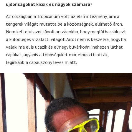
újdonságokat kicsik és nagyok számára?
Az országban a Tropicarium volt az első intézmény, ami a
tengerek világát mutatta be a közönségnek, elérhető áron.
Nem kell elutazni távoli országokba, hogy megláthassák ezt
a különleges vízalatti világot. Arról nem is beszélve, hogy ha
valaki ma el is utazik és elmegy búvárkodni, nehezen láthat
cápákat, ugyanis a többségüket már elpusztították,
leginkább a cápauszony leves miatt.