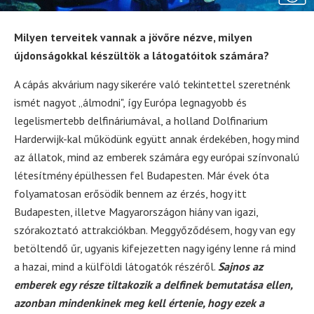
Milyen terveitek vannak a jövőre nézve, milyen
újdonságokkal készültök a látogatóitok számára?
A cápás akvárium nagy sikerére való tekintettel szeretnénk
ismét nagyot „álmodni", így Európa legnagyobb és
legelismertebb delfináriumával, a holland Dolfinarium
Harderwijk-kal működünk együtt annak érdekében, hogy mind
az állatok, mind az emberek számára egy európai színvonalú
létesítmény épülhessen fel Budapesten. Már évek óta
folyamatosan erősödik bennem az érzés, hogy itt
Budapesten, illetve Magyarországon hiány van igazi,
szórakoztató attrakciókban. Meggyőződésem, hogy van egy
betöltendő űr, ugyanis kifejezetten nagy igény lenne rá mind
a hazai, mind a külföldi látogatók részéről.
Sajnos az
emberek egy része tiltakozik a delfinek bemutatása ellen,
azonban mindenkinek meg kell értenie, hogy ezek a