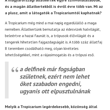
A magyarországi állatkertek egyre színvonalasabbak,
és a magán állatkertekből is évről évre több van. Mi az
a plusz, amit a látogatók a Tropicariumtól kaphatnak?
A Tropicarium még mind a mai napig egyedülálló a maga
nemében. Állatkertünk bemutatja az édesvizek halvilágát,
beleértve a hazai faunát is, a trópusok élővilágát és a
tengerek hihetetlen fajgazdagságát is. A több száz állatfaj
8 teremben csodálható meg, olyan kivételes
lehetőségekkel, mint a rájasimogatás és a trópusi eső.
a delfinek már fogságban
születnek, ezért nem lehet
őket szabadon engedni,
ugyanis ott elpusztulnának
Melyik a Tropicarium legérdekesebb, közönség által