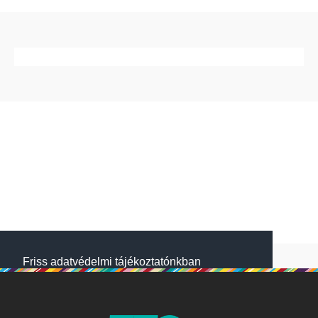
Friss adatvédelmi tájékoztatónkban
megtalálod, hogyan gondoskodunk adataid
védelméről. Oldalainkon HTTP-sütiket
használunk a jobb működésért. A Website