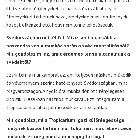
embereknek azt, hogy miért szeretek állatokkal foglalkozni,
illetve olyan élőlényeket láthatnak és ezáltal olyan
élményekkel térhetnek haza, amelyekre más körülmények
között elképzelhető, hogy nem lenne lehetőségük.
Svédországban nőttél fel. Mi az, ami leginkább a
hasznodra van a munkád során a svéd mentalitásból?
Mit gondolsz mi az, amit érdemes lenne eltanulnunk a
svédektől?
Szerintem a munkamorál az, ami teljesen másként működik,
és véleményem szerint hatékonyabb Svédországban, mint
Magyarországon. A nyolc óra munkaidőt ott ténylegesen
kitöltik, 100%-ban hasznos munkával. Ezt integráltam a
Tropicariumba, ahol jól működik ez a hozzáállás.
Mit gondolsz, mi a Tropicarium igazi különlegessége,
melynek köszönhetően már több mint másfél évtizede
működik, és még mind a mai napig tartogat