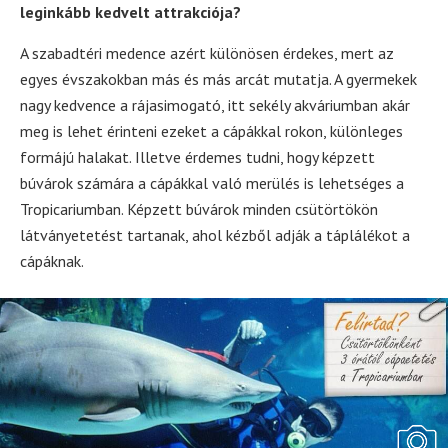
leginkább kedvelt attrakciója?
A szabadtéri medence azért különösen érdekes, mert az
egyes évszakokban más és más arcát mutatja. A gyermekek
nagy kedvence a rájasimogató, itt sekély akváriumban akár
meg is lehet érinteni ezeket a cápákkal rokon, különleges
formájú halakat. Illetve érdemes tudni, hogy képzett
búvárok számára a cápákkal való merülés is lehetséges a
Tropicariumban. Képzett búvárok minden csütörtökön
látványetetést tartanak, ahol kézből adják a táplálékot a
cápáknak.