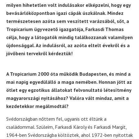
milyen hihetetlen volt indulásakor elképzelni, hogy egy
bevásárlóközpontban igazi cápák úszkálnak. Mindez
természetesen azóta sem veszített varázsából, sőt, a
Tropicarium ügyvezető igazgatója, Farkasdi Thomas
célja, hogy a látogatók mindig találkozzanak valamilyen
újdonsággal. Az indulásról, az azóta eltelt évekről és a
jövőbeni tervekről kérdeztük!
A Tropicarium 2000 óta működik Budapesten, és mind a
mai napig egyedülálló a maga nemében. Honnan jött az
ötlet egy egzotikus állatokat felvonultató létesítmény
magyarországi nyitásához? Valóra vált mindaz, amit a
kezdetekkor megálmodtál?
Svédországban nőttem fel, ugyanis ott éltünk a
családommal. Szüleim, Farkasdi Károly és Farkasdi Margit,
1964-ben Svédországba költöztek, ahol 1972-ben nyitottak