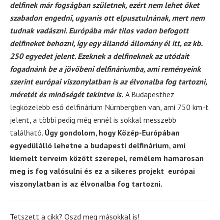
delfinek már fogságban születnek, ezért nem lehet őket
szabadon engedni, ugyanis ott elpusztulnának, mert nem
tudnak vadászni. Európába már tilos vadon befogott
delfineket behozni, így egy állandó állomány él itt, ez kb.
250 egyedet jelent. Ezeknek a delfineknek az utódait
fogadnánk be a jövőbeni delfináriumba, ami reményeink
szerint európai viszonylatban is az élvonalba fog tartozni,
méretét és minőségét tekintve is.
A Budapesthez
legközelebb eső delfinárium Nürnbergben van, ami 750 km-t
jelent, a többi pedig még ennél is sokkal messzebb
található.
Úgy gondolom, hogy Közép-Európában
egyedülálló lehetne a budapesti delfinárium, ami
kiemelt terveim között szerepel, remélem hamarosan
meg is fog valósulni és ez a sikeres projekt európai
viszonylatban is az élvonalba fog tartozni.
Tetszett a cikk? Oszd meg másokkal is!