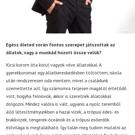
Egész életed során fontos szerepet játszottak az
állatok, vagy a munkád hozott össze velük?
Kicsi korom óta körül vagyok véve állatokkal. A
gyerekkoromat egy állatkereskedésben töltöttem, iskola
után rendszeresen oda mentem, mivel a családunk
üzemeltette azt. Így számomra teljesen magától értetődő
volt, hogyha felnövök, akkor is szeretnék állatokkal
dolgozni. Mindez valóra is vált, ugyanis a nyolc teremből
álló létesítményünkben a hazai vizek, a trópusi édes- és
brakkvizek, tengerek-óceánok és a trópusi esőerdők
élővilága is megtalálható. Így talán meg tudom mutatni az