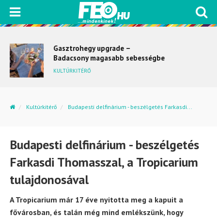
Gasztrohegy upgrade –
Badacsony magasabb sebességbe
kapcsol
KULTÚRKITÉRŐ
Kultúrkitérő
Budapesti delfinárium - beszélgetés Farkasdi...
Budapesti delfinárium - beszélgetés
Farkasdi Thomasszal, a Tropicarium
tulajdonosával
A Tropicarium már 17 éve nyitotta meg a kapuit a
fővárosban, és talán még mind emlékszünk, hogy