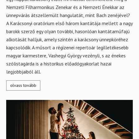
Nemzeti Filharmonikus Zenekar és a Nemzeti Énekkar az
ünnepvárás átszellemült hangulatát, mint Bach zenéjével?
A Karácsonyi oratórium első három kantátája mellett a nagy
barokk szerző egy olyan további, hasonlóan kantátaműfajú
alkotását halljuk, amely szintén a karácsony ünnepköréhez
kapcsolódik. A műsort a régizenei repertoár legilletékesebb
magyar karmestere, Vashegyi György vezényli, s az énekes
szólistagárda is a historikus előadógyakorlat hazai
legjobbjaiból áll.
olvass tovább