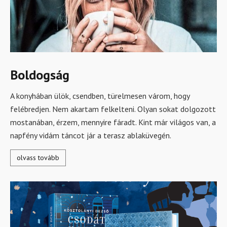
Boldogság
A konyhában ülök, csendben, türelmesen várom, hogy
felébredjen. Nem akartam felkelteni. Olyan sokat dolgozott
mostanában, érzem, mennyire fáradt. Kint már világos van, a
napfény vidám táncot jár a terasz ablaküvegén.
olvass tovább