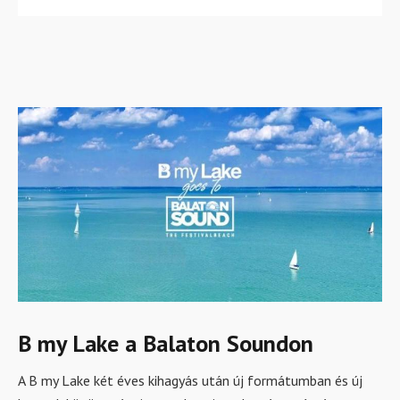
B my Lake a Balaton Soundon
A B my Lake két éves kihagyás után új formátumban és új