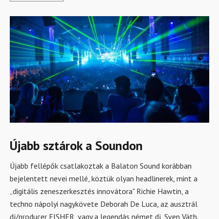
Újabb sztárok a Soundon
Újabb fellépők csatlakoztak a Balaton Sound korábban
bejelentett nevei mellé, köztük olyan headlinerek, mint a
„digitális zeneszerkesztés innovátora" Richie Hawtin, a
techno nápolyi nagykövete Deborah De Luca, az ausztrál
dj/producer FISHER, vagy a legendás német dj, Sven Väth.