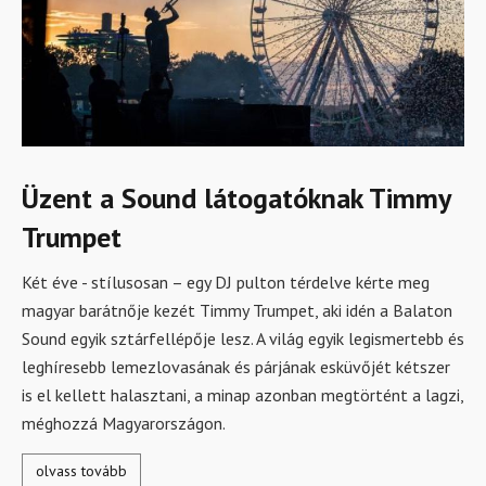
Üzent a Sound látogatóknak Timmy
Trumpet
Két éve - stílusosan – egy DJ pulton térdelve kérte meg
magyar barátnője kezét Timmy Trumpet, aki idén a Balaton
Sound egyik sztárfellépője lesz. A világ egyik legismertebb és
leghíresebb lemezlovasának és párjának esküvőjét kétszer
is el kellett halasztani, a minap azonban megtörtént a lagzi,
méghozzá Magyarországon.
olvass tovább