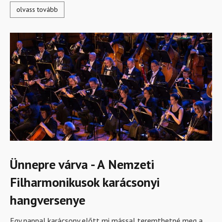
olvass tovább
Ünnepre várva - A Nemzeti
Filharmonikusok karácsonyi
hangversenye
Egy nappal karácsony előtt mi mással teremthetné meg a