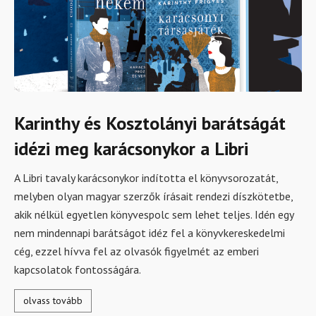
Karinthy és Kosztolányi barátságát
idézi meg karácsonykor a Libri
A Libri tavaly karácsonykor indította el könyvsorozatát,
melyben olyan magyar szerzők írásait rendezi díszkötetbe,
akik nélkül egyetlen könyvespolc sem lehet teljes. Idén egy
nem mindennapi barátságot idéz fel a könyvkereskedelmi
cég, ezzel hívva fel az olvasók figyelmét az emberi
kapcsolatok fontosságára.
olvass tovább