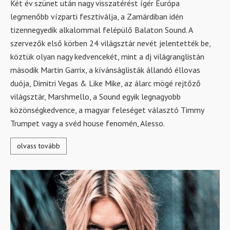
Két év szünet után nagy visszatérést ígér Európa
legmenőbb vízparti fesztiválja, a Zamárdiban idén
tizennegyedik alkalommal felépülő Balaton Sound. A
szervezők első körben 24 világsztár nevét jelentették be,
köztük olyan nagy kedvencekét, mint a dj világranglistán
második Martin Garrix, a kívánságlisták állandó éllovas
duója, Dimitri Vegas & Like Mike, az álarc mögé rejtőző
világsztár, Marshmello, a Sound egyik legnagyobb
közönségkedvence, a magyar feleséget választó Timmy
Trumpet vagy a svéd house fenomén, Alesso.
olvass tovább