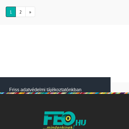
1
2
»
Friss adatvédelmi tájékoztatónkban
megtalálod, hogyan gondoskodunk adataid
védelméről. Oldalainkon HTTP-sütiket
használunk a jobb működésért. A Website
NetSolution Média Zrt. 2018 május 25.
napjától hatályos adatkezelési tájékoztatóját