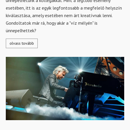
ünnepelhetünk a kollégákkal. Mint a legtöbb esemény
esetében, itt is az egyik legfontosabb a megfelelő helyszín
kiválasztása, amely esetében nem árt kreatívnak lenni.
Gondoltatok már rá, hogy akár a "víz mélyén" is
ünnepelhettek?
olvass tovább