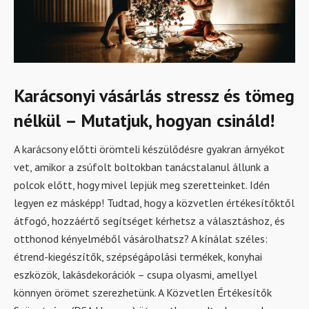
Karácsonyi vásárlás stressz és tömeg
nélkül – Mutatjuk, hogyan csináld!
A karácsony előtti örömteli készülődésre gyakran árnyékot
vet, amikor a zsúfolt boltokban tanácstalanul állunk a
polcok előtt, hogy mivel lepjük meg szeretteinket. Idén
legyen ez másképp! Tudtad, hogy a közvetlen értékesítőktől
átfogó, hozzáértő segítséget kérhetsz a választáshoz, és
otthonod kényelméből vásárolhatsz? A kínálat széles:
étrend-kiegészítők, szépségápolási termékek, konyhai
eszközök, lakásdekorációk – csupa olyasmi, amellyel
könnyen örömet szerezhetünk. A Közvetlen Értékesítők