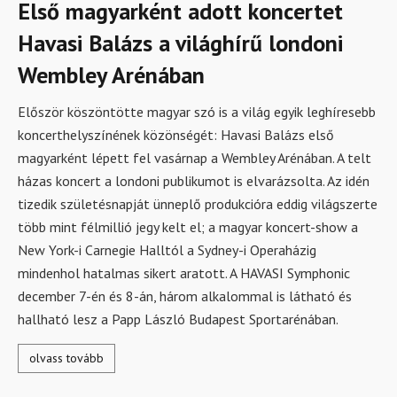
Első magyarként adott koncertet
Havasi Balázs a világhírű londoni
Wembley Arénában
Először köszöntötte magyar szó is a világ egyik leghíresebb
koncerthelyszínének közönségét: Havasi Balázs első
magyarként lépett fel vasárnap a Wembley Arénában. A telt
házas koncert a londoni publikumot is elvarázsolta. Az idén
tizedik születésnapját ünneplő produkcióra eddig világszerte
több mint félmillió jegy kelt el; a magyar koncert-show a
New York-i Carnegie Halltól a Sydney-i Operaházig
mindenhol hatalmas sikert aratott. A HAVASI Symphonic
december 7-én és 8-án, három alkalommal is látható és
hallható lesz a Papp László Budapest Sportarénában.
olvass tovább