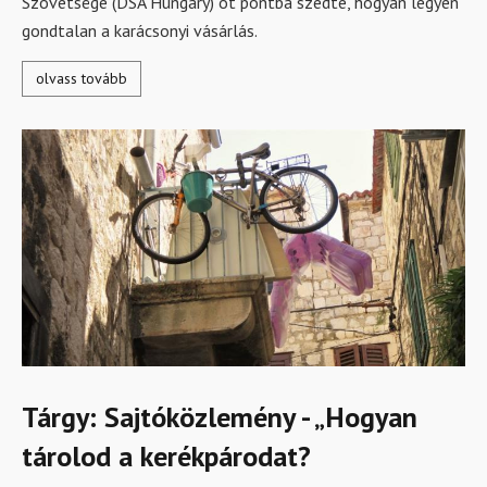
Szövetsége (DSA Hungary) öt pontba szedte, hogyan legyen
gondtalan a karácsonyi vásárlás.
olvass tovább
Tárgy: Sajtóközlemény - „Hogyan
tárolod a kerékpárodat?