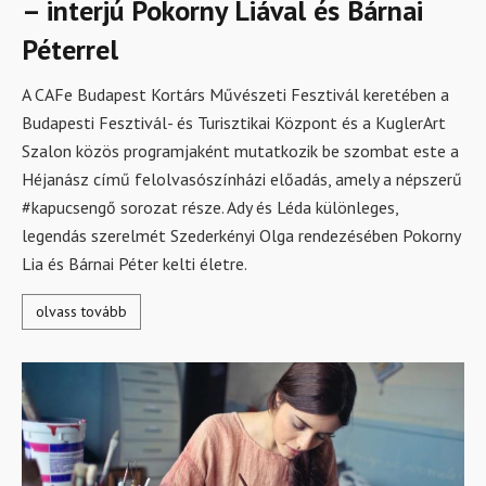
– interjú Pokorny Liával és Bárnai
Péterrel
A CAFe Budapest Kortárs Művészeti Fesztivál keretében a
Budapesti Fesztivál- és Turisztikai Központ és a KuglerArt
Szalon közös programjaként mutatkozik be szombat este a
Héjanász című felolvasószínházi előadás, amely a népszerű
#kapucsengő sorozat része. Ady és Léda különleges,
legendás szerelmét Szederkényi Olga rendezésében Pokorny
Lia és Bárnai Péter kelti életre.
olvass tovább