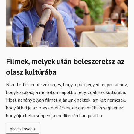
Filmek, melyek után beleszeretsz az
olasz kultúrába
Nem feltétlenül szükséges, hogy repülőjegyed legyen ahhoz,
hogy kiszakadj a monoton napokból egy izgalmas kultúrába.
Most néhány olyan filmet ajánlunk nektek, amiket nemcsak,
hogy áthatja az olasz életérzés, de garantáltan segítenek,
hogy újra belecsöppenj a mediterrán hangulatba.
olvass tovább