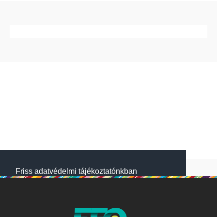
Friss adatvédelmi tájékoztatónkban
megtalálod, hogyan gondoskodunk adataid
védelméről. Oldalainkon HTTP-sütiket
használunk a jobb működésért. A Website