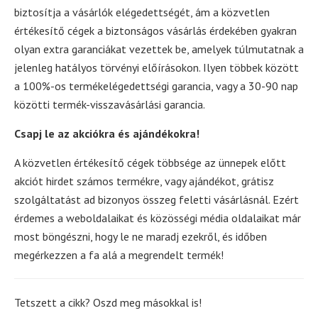
biztosítja a vásárlók elégedettségét, ám a közvetlen
értékesítő cégek a biztonságos vásárlás érdekében gyakran
olyan extra garanciákat vezettek be, amelyek túlmutatnak a
jelenleg hatályos törvényi előírásokon. Ilyen többek között
a 100%-os termékelégedettségi garancia, vagy a 30-90 nap
közötti termék-visszavásárlási garancia.
Csapj le az akciókra és ajándékokra!
A közvetlen értékesítő cégek többsége az ünnepek előtt
akciót hirdet számos termékre, vagy ajándékot, grátisz
szolgáltatást ad bizonyos összeg feletti vásárlásnál. Ezért
érdemes a weboldalaikat és közösségi média oldalaikat már
most böngészni, hogy le ne maradj ezekről, és időben
megérkezzen a fa alá a megrendelt termék!
Tetszett a cikk? Oszd meg másokkal is!