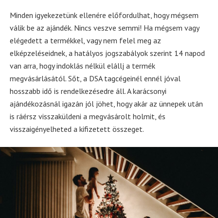
Minden igyekezetünk ellenére előfordulhat, hogy mégsem
válik be az ajándék. Nincs veszve semmi! Ha mégsem vagy
elégedett a termékkel, vagy nem felel meg az
elképzeléseidnek, a hatályos jogszabályok szerint 14 napod
van arra, hogy indoklás nélkül elállj a termék
megvásárlásától. Sőt, a DSA tagcégeinél ennél jóval
hosszabb idő is rendelkezésedre áll. A karácsonyi
ajándékozásnál igazán jól jöhet, hogy akár az ünnepek után
is ráérsz visszaküldeni a megvásárolt holmit, és
visszaigényelheted a kifizetett összeget.