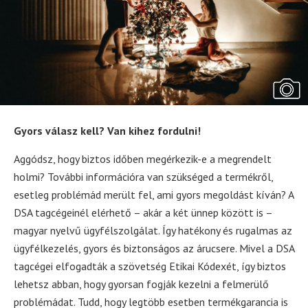
Gyors válasz kell? Van kihez fordulni!
Aggódsz, hogy biztos időben megérkezik-e a megrendelt
holmi? További információra van szükséged a termékről,
esetleg problémád merült fel, ami gyors megoldást kíván? A
DSA tagcégeinél elérhető – akár a két ünnep között is –
magyar nyelvű ügyfélszolgálat. Így hatékony és rugalmas az
ügyfélkezelés, gyors és biztonságos az árucsere. Mivel a DSA
tagcégei elfogadták a szövetség Etikai Kódexét, így biztos
lehetsz abban, hogy gyorsan fogják kezelni a felmerülő
problémádat. Tudd, hogy legtöbb esetben termékgarancia is