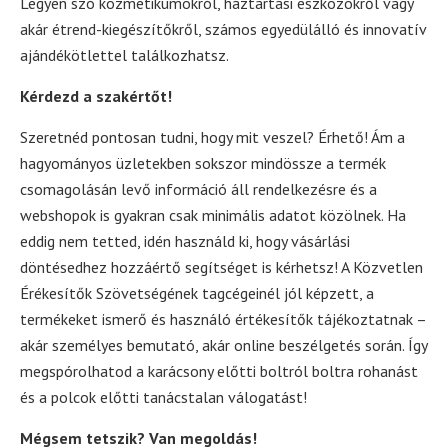
Legyen szó kozmetikumokról, háztartási eszközökről vagy
akár étrend-kiegészítőkről, számos egyedülálló és innovatív
ajándékötlettel találkozhatsz.
Kérdezd a szakértőt!
Szeretnéd pontosan tudni, hogy mit veszel? Érhető! Ám a
hagyományos üzletekben sokszor mindössze a termék
csomagolásán levő információ áll rendelkezésre és a
webshopok is gyakran csak minimális adatot közölnek. Ha
eddig nem tetted, idén használd ki, hogy vásárlási
döntésedhez hozzáértő segítséget is kérhetsz! A Közvetlen
Érékesítők Szövetségének tagcégeinél jól képzett, a
termékeket ismerő és használó értékesítők tájékoztatnak –
akár személyes bemutató, akár online beszélgetés során. Így
megspórolhatod a karácsony előtti boltról boltra rohanást
és a polcok előtti tanácstalan válogatást!
Mégsem tetszik? Van megoldás!