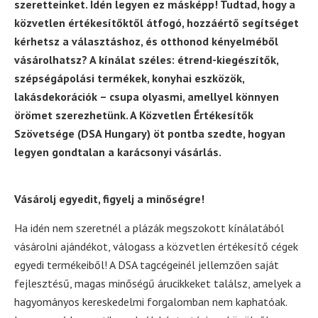
szeretteinket. Idén legyen ez másképp! Tudtad, hogy a
közvetlen értékesítőktől átfogó, hozzáértő segítséget
kérhetsz a választáshoz, és otthonod kényelméből
vásárolhatsz? A kínálat széles: étrend-kiegészítők,
szépségápolási termékek, konyhai eszközök,
lakásdekorációk – csupa olyasmi, amellyel könnyen
örömet szerezhetünk. A Közvetlen Értékesítők
Szövetsége (DSA Hungary) öt pontba szedte, hogyan
legyen gondtalan a karácsonyi vásárlás.
Vásárolj egyedit, figyelj a minőségre!
Ha idén nem szeretnél a plázák megszokott kínálatából
vásárolni ajándékot, válogass a közvetlen értékesítő cégek
egyedi termékeiből! A DSA tagcégeinél jellemzően saját
fejlesztésű, magas minőségű árucikkeket találsz, amelyek a
hagyományos kereskedelmi forgalomban nem kaphatóak.