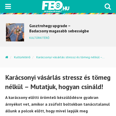
Gasztrohegy upgrade –
Badacsony magasabb sebességbe
kapcsol
KULTÚRKITÉRŐ
Kultúrkitérő
Karácsonyi vásárlás stressz és tömeg nélkül –...
Karácsonyi vásárlás stressz és tömeg
nélkül – Mutatjuk, hogyan csináld!
A karácsony előtti örömteli készülődésre gyakran
árnyékot vet, amikor a zsúfolt boltokban tanácstalanul
állunk a polcok előtt, hogy mivel lepjük meg