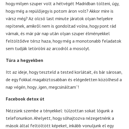
hogy milyen szuper volt a hétvégét Madridban tölteni, úgy,
hogy még a repülőjegy is potom áron volt? Akkor mire is
vársz még? Az olcsó last minute járatok olyan helyekre
repítenek, amikről nem is gondoltad volna, hogy pont rád
várnak, és már pár nap után olyan szuper élményekkel
feltöltődve térsz haza, hogy még a monotonabb feladatok
sem tudják letörölni az arcodról a mosolyt.
Túra a hegyekben
Itt az ideje, hogy teszteld a tested korlátait, és bár sárosan,
de egy fokkal magabiztosabban és elégedetten közölhesd a
nap végén, hogy „igen, megcsináltam”!
Facebook detox út
Nézzünk szembe a tényekkel: túlzottan sokat lógunk a
telefonunkon. Ahelyett, hogy sóhajtozva nézegetnénk a
mások által feltöltött képeket, inkább vonuljunk el egy