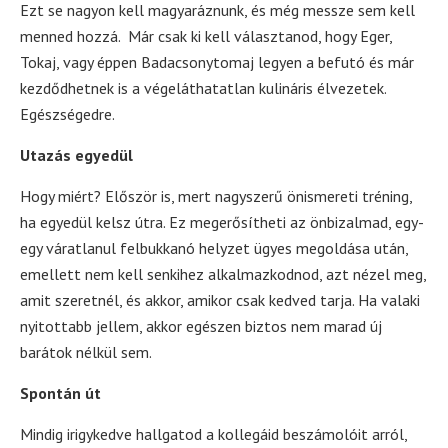
Ezt se nagyon kell magyaráznunk, és még messze sem kell
menned hozzá. Már csak ki kell választanod, hogy Eger,
Tokaj, vagy éppen Badacsonytomaj legyen a befutó és már
kezdődhetnek is a végeláthatatlan kulináris élvezetek.
Egészségedre.
Utazás egyedül
Hogy miért? Először is, mert nagyszerű önismereti tréning,
ha egyedül kelsz útra. Ez megerősítheti az önbizalmad, egy-
egy váratlanul felbukkanó helyzet ügyes megoldása után,
emellett nem kell senkihez alkalmazkodnod, azt nézel meg,
amit szeretnél, és akkor, amikor csak kedved tarja. Ha valaki
nyitottabb jellem, akkor egészen biztos nem marad új
barátok nélkül sem.
Spontán út
Mindig irigykedve hallgatod a kollegáid beszámolóit arról,