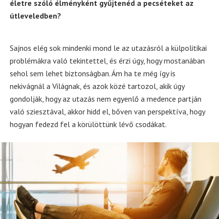
életre szóló élményként gyűjtenéd a pecséteket az
útleveledben?
Sajnos elég sok mindenki mond le az utazásról a külpolitikai
problémákra való tekintettel, és érzi úgy, hogy mostanában
sehol sem lehet biztonságban. Ám ha te még így is
nekivágnál a Világnak, és azok közé tartozol, akik úgy
gondolják, hogy az utazás nem egyenlő a medence partján
való sziesztával, akkor hidd el, bőven van perspektíva, hogy
hogyan fedezd fel a körülöttünk lévő csodákat.