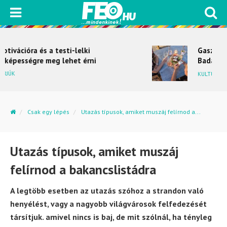
Gasztrohegy upgrade –
Badacsony magasabb sebességbe
kapcsol
KULTÚRKITÉRŐ
Csak egy lépés
Utazás típusok, amiket muszáj felírnod a...
Utazás típusok, amiket muszáj
felírnod a bakancslistádra
A legtöbb esetben az utazás szóhoz a strandon való
henyélést, vagy a nagyobb világvárosok felfedezését
társítjuk. amivel nincs is baj, de mit szólnál, ha tényleg