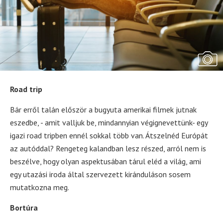
Road trip
Bár erről talán először a bugyuta amerikai filmek jutnak
eszedbe, - amit valljuk be, mindannyian végignevettünk- egy
igazi road tripben ennél sokkal több van. Átszelnéd Európát
az autóddal? Rengeteg kalandban lesz részed, arról nem is
beszélve, hogy olyan aspektusában tárul eléd a világ, ami
egy utazási iroda által szervezett kiránduláson sosem
mutatkozna meg.
Bortúra