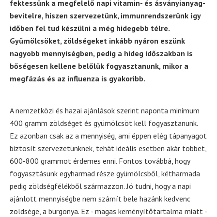
fektessünk a megfelelő napi vitamin- és ásványianyag-
bevitelre, hiszen szervezetünk, immunrendszerünk így
időben fel tud készülni a még hidegebb télre.
Gyümölcsöket, zöldségeket inkább nyáron eszünk
nagyobb mennyiségben, pedig a hideg időszakban is
bőségesen kellene belőlük fogyasztanunk, mikor a
megfázás és az influenza is gyakoribb.
A nemzetközi és hazai ajánlások szerint naponta minimum
400 gramm zöldséget és gyümölcsöt kell fogyasztanunk.
Ez azonban csak az a mennyiség, ami éppen elég tápanyagot
biztosít szervezetünknek, tehát ideális esetben akár többet,
600-800 grammot érdemes enni. Fontos továbbá, hogy
fogyasztásunk egyharmad része gyümölcsből, kétharmada
pedig zöldségfélékből származzon. Jó tudni, hogy a napi
ajánlott mennyiségbe nem számít bele hazánk kedvenc
zöldsége, a burgonya. Ez - magas keményítőtartalma miatt -