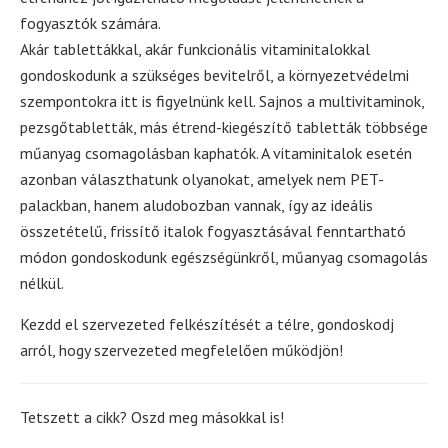
fogyasztók számára.
Akár tablettákkal, akár funkcionális vitaminitalokkal
gondoskodunk a szükséges bevitelről, a környezetvédelmi
szempontokra itt is figyelnünk kell. Sajnos a multivitaminok,
pezsgőtabletták, más étrend-kiegészítő tabletták többsége
műanyag csomagolásban kaphatók. A vitaminitalok esetén
azonban választhatunk olyanokat, amelyek nem PET-
palackban, hanem aludobozban vannak, így az ideális
összetételű, frissítő italok fogyasztásával fenntartható
módon gondoskodunk egészségünkről, műanyag csomagolás
nélkül.
Kezdd el szervezeted felkészítését a télre, gondoskodj
arról, hogy szervezeted megfelelően működjön!
Tetszett a cikk? Oszd meg másokkal is!