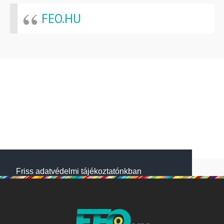
FEO.HU
Friss adatvédelmi tájékoztatónkban
megtalálod, hogyan gondoskodunk adataid
védelméről. Oldalainkon HTTP-sütiket
használunk a jobb működésért. A Website
NetSolution Média Zrt. 2018 május 25.