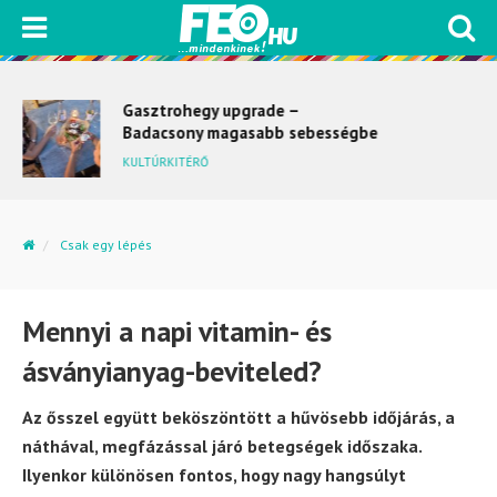
Gasztrohegy upgrade –
Badacsony magasabb sebességbe
kapcsol
KULTÚRKITÉRŐ
Csak egy lépés
Mennyi a napi vitamin- és ásványianyag-beviteled?
Mennyi a napi vitamin- és
ásványianyag-beviteled?
Az ősszel együtt beköszöntött a hűvösebb időjárás, a
náthával, megfázással járó betegségek időszaka.
Ilyenkor különösen fontos, hogy nagy hangsúlyt