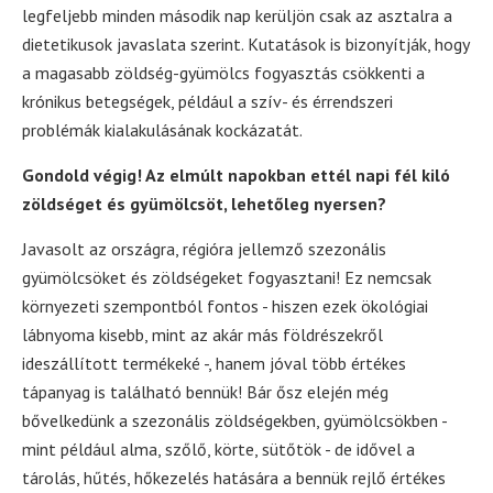
legfeljebb minden második nap kerüljön csak az asztalra a
dietetikusok javaslata szerint. Kutatások is bizonyítják, hogy
a magasabb zöldség-gyümölcs fogyasztás csökkenti a
krónikus betegségek, például a szív- és érrendszeri
problémák kialakulásának kockázatát.
Gondold végig! Az elmúlt napokban ettél napi fél kiló
zöldséget és gyümölcsöt, lehetőleg nyersen?
Javasolt az országra, régióra jellemző szezonális
gyümölcsöket és zöldségeket fogyasztani! Ez nemcsak
környezeti szempontból fontos - hiszen ezek ökológiai
lábnyoma kisebb, mint az akár más földrészekről
ideszállított termékeké -, hanem jóval több értékes
tápanyag is található bennük! Bár ősz elején még
bővelkedünk a szezonális zöldségekben, gyümölcsökben -
mint például alma, szőlő, körte, sütőtök - de idővel a
tárolás, hűtés, hőkezelés hatására a bennük rejlő értékes