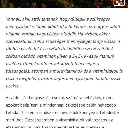
Vannak, akik attól tartanak, hogy túllépik a szükséges
mennyiséget vitaminokból. Itt a fő kérdés az, hogy az adott
vitamin zsírban vagy vízben oldódik. Ha vízben, akkor
szervezetünk csak a szükséges mennyiséget tartja vissza, a
többi a vizelettel és a széklettel kiürül a szervezetből. A
zsírban oldódó vitaminok (ilyen a D-, E-, K- és A-vitamin)
esetén extrém körülmények között lehetséges a
túladagolás, azonban a multivitaminok és a vitaminitalok is
csak a megfelelő, biztonságos mennyiségben tartalmazzák
ezeket.
A tabletták fogyasztása sokak számára nehézkes, ezért
azokat beépíteni a mindennapi étkezésbe talán nehezebb
feladat, hiszen a rendszeres bevitelük könnyen a feledésbe
merülhet. Ezzel szemben a vitaminitalok változatos az
étrendhez jól igazítható megoldást jelenthetnek a