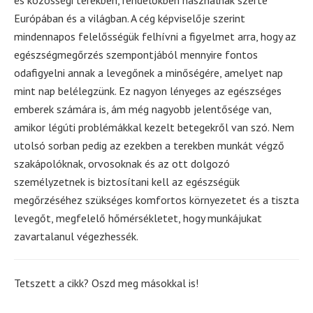
és közösségi terekben, rendelőkben használnak szerte
Európában és a világban. A cég képviselője szerint
mindennapos felelősségük felhívni a figyelmet arra, hogy az
egészségmegőrzés szempontjából mennyire fontos
odafigyelni annak a levegőnek a minőségére, amelyet nap
mint nap belélegzünk. Ez nagyon lényeges az egészséges
emberek számára is, ám még nagyobb jelentősége van,
amikor légúti problémákkal kezelt betegekről van szó. Nem
utolsó sorban pedig az ezekben a terekben munkát végző
szakápolóknak, orvosoknak és az ott dolgozó
személyzetnek is biztosítani kell az egészségük
megőrzéséhez szükséges komfortos környezetet és a tiszta
levegőt, megfelelő hőmérsékletet, hogy munkájukat
zavartalanul végezhessék.
Tetszett a cikk? Oszd meg másokkal is!