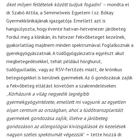
őket milyen feltételek között tudjuk fogadni
” – mondta el
dr. Szabó Attila, a Semmelweis Egyetem I.sz. Bókay
Gyermekklinikájának igazgatója. Emellett azt is
hangsúlyozta, hogy évente hatvan-hetvenezer járóbeteg
fordul meg a klinikán, és hétezer fekvőbeteget kezelnek,
gyakorlatilag majdnem minden spektrumával foglalkoznak a
gyerekgyógyászatnak. A tüdőgyógyászatra egyrészt akut
megbetegedésekkel, tehát például hörghurut,
tüdőgyulladás, vagy az RSV-fertőzés miatt, de krónikus
betegségekkel is kerülnek gyermekek. Az ő gondozásuk zajlik
a fekvőbeteg ellátást követően a szakrendeléseken.
„
Kórházunk a világ negyedik legrégibb
gyermekgyógyintézete, emellett mi vagyunk az egyetlen
olyan centrum az országban, ahol a tüdőtranszplantált
gyermekek gondozása zajlik, illetve a járóbeteg
gondozáson az allergológiai kivizsgálások és kezelések
nagyon széles spektrumát végezzük
”
–
tette hozzá dr.