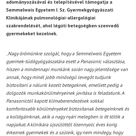
adományozásával és telepítésével támogatja a
Semmelweis Egyetem I. Sz. Gyermekgyógyászati
Klinikájának pulmonológiai-allergológiai
szakrendelését, ahol légúti betegségben szenvedő
gyermekeket kezelnek.
„
Nagy örömünkre szolgál, hogy a Semmelweis Egyetem
gyermek-tüdőgyógyászatára esett a Panasonic választása,
hiszen a mindennapi munkánk során nagy jelentősége van
annak, hogy minél jobb minőségű levegőt tudjunk
biztosítani a nálunk kezelt betegeknek, emellett pedig a
dolgozók munkakörülményeinek javítása is feladatunk. A
Panasonictól kapott klímaberendezések sokkal
komfortosabb körülményeket biztosítanak betegeinknek és
a kollégáinknak, akik a nagy nyári melegben is itt töltik a
napjaikat. A klinikára újszülöttől tizennyolc éves korig
érkeznek gyermekek és a szüleik, így nem mindegy, hogy