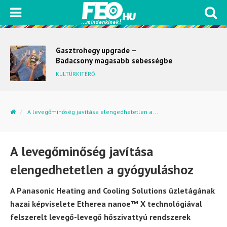
Gasztrohegy upgrade –
Badacsony magasabb sebességbe
kapcsol
KULTÚRKITÉRŐ
A levegőminőség javítása elengedhetetlen a...
A levegőminőség javítása
elengedhetetlen a gyógyuláshoz
A Panasonic Heating and Cooling Solutions üzletágának
hazai képviselete Etherea nanoe™ X technológiával
felszerelt levegő-levegő hőszivattyú rendszerek