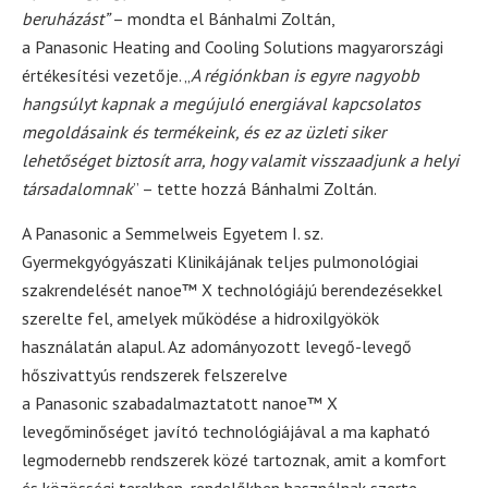
beruházást”
– mondta el Bánhalmi Zoltán,
a Panasonic Heating and Cooling Solutions magyarországi
értékesítési vezetője. „
A régiónkban is egyre nagyobb
hangsúlyt kapnak a megújuló energiával kapcsolatos
megoldásaink és termékeink, és ez az üzleti siker
lehetőséget biztosít arra, hogy valamit visszaadjunk a helyi
társadalomnak
” – tette hozzá Bánhalmi Zoltán.
A Panasonic a Semmelweis Egyetem I. sz.
Gyermekgyógyászati Klinikájának teljes pulmonológiai
szakrendelését nanoe™ X technológiájú berendezésekkel
szerelte fel, amelyek működése a hidroxilgyökök
használatán alapul. Az adományozott levegő-levegő
hőszivattyús rendszerek felszerelve
a Panasonic szabadalmaztatott nanoe™ X
levegőminőséget javító technológiájával a ma kapható
legmodernebb rendszerek közé tartoznak, amit a komfort