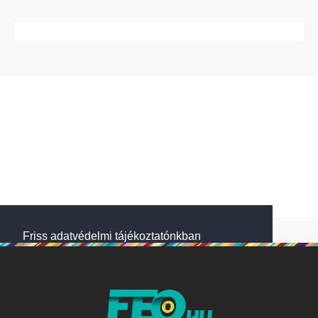
Friss adatvédelmi tájékoztatónkban
megtalálod, hogyan gondoskodunk adataid
védelméről. Oldalainkon HTTP-sütiket
használunk a jobb működésért. A Website
NetSolution Média Zrt. 2018 május 25.