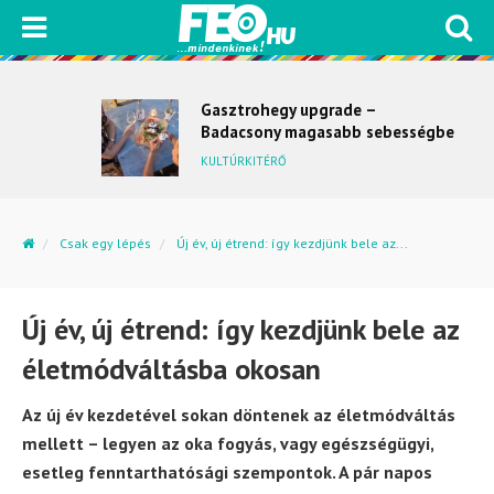
Gasztrohegy upgrade –
Badacsony magasabb sebességbe
kapcsol
KULTÚRKITÉRŐ
Csak egy lépés
Új év, új étrend: így kezdjünk bele az...
Új év, új étrend: így kezdjünk bele az
életmódváltásba okosan
Az új év kezdetével sokan döntenek az életmódváltás
mellett – legyen az oka fogyás, vagy egészségügyi,
esetleg fenntarthatósági szempontok. A pár napos