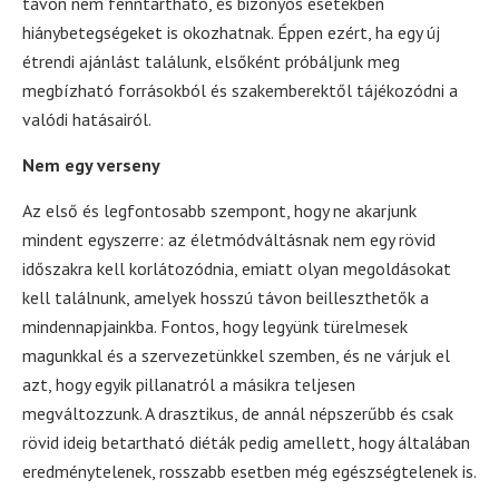
távon nem fenntartható, és bizonyos esetekben
hiánybetegségeket is okozhatnak. Éppen ezért, ha egy új
étrendi ajánlást találunk, elsőként próbáljunk meg
megbízható forrásokból és szakemberektől tájékozódni a
valódi hatásairól.
Nem egy verseny
Az első és legfontosabb szempont, hogy ne akarjunk
mindent egyszerre: az életmódváltásnak nem egy rövid
időszakra kell korlátozódnia, emiatt olyan megoldásokat
kell találnunk, amelyek hosszú távon beilleszthetők a
mindennapjainkba. Fontos, hogy legyünk türelmesek
magunkkal és a szervezetünkkel szemben, és ne várjuk el
azt, hogy egyik pillanatról a másikra teljesen
megváltozzunk. A drasztikus, de annál népszerűbb és csak
rövid ideig betartható diéták pedig amellett, hogy általában
eredménytelenek, rosszabb esetben még egészségtelenek is.