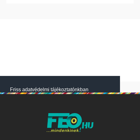
Friss adatvédelmi tájékoztatónkban
megtalálod, hogyan gondoskodunk adataid
védelméről. Oldalainkon HTTP-sütiket
használunk a jobb működésért. A Website
NetSolution Média Zrt. 2018 május 25.
napjától hatályos adatkezelési tájékoztatóját
itt olvashatod:
Adatkezelési tájékoztató