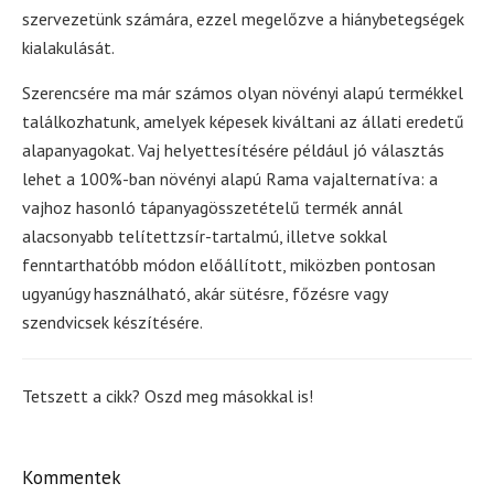
szervezetünk számára, ezzel megelőzve a hiánybetegségek
kialakulását.
Szerencsére ma már számos olyan növényi alapú termékkel
találkozhatunk, amelyek képesek kiváltani az állati eredetű
alapanyagokat. Vaj helyettesítésére például jó választás
lehet a 100%-ban növényi alapú Rama vajalternatíva: a
vajhoz hasonló tápanyagösszetételű termék annál
alacsonyabb telítettzsír-tartalmú, illetve sokkal
fenntarthatóbb módon előállított, miközben pontosan
ugyanúgy használható, akár sütésre, főzésre vagy
szendvicsek készítésére.
Tetszett a cikk? Oszd meg másokkal is!
Kommentek