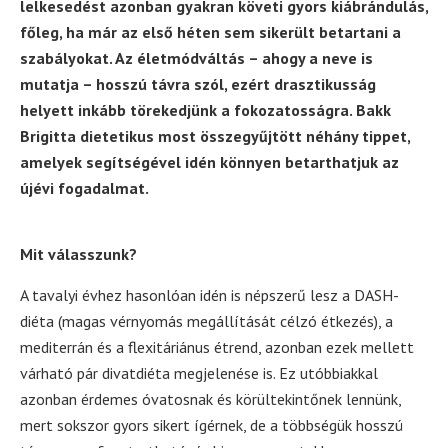
lelkesedést azonban gyakran követi gyors kiábrándulás,
főleg, ha már az első héten sem sikerült betartani a
szabályokat. Az életmódváltás – ahogy a neve is
mutatja – hosszú távra szól, ezért drasztikusság
helyett inkább törekedjünk a fokozatosságra. Bakk
Brigitta dietetikus most összegyűjtött néhány tippet,
amelyek segítségével idén könnyen betarthatjuk az
újévi fogadalmat.
Mit válasszunk?
A tavalyi évhez hasonlóan idén is népszerű lesz a DASH-
diéta (magas vérnyomás megállítását célzó étkezés), a
mediterrán és a flexitáriánus étrend, azonban ezek mellett
várható pár divatdiéta megjelenése is. Ez utóbbiakkal
azonban érdemes óvatosnak és körültekintőnek lennünk,
mert sokszor gyors sikert ígérnek, de a többségük hosszú