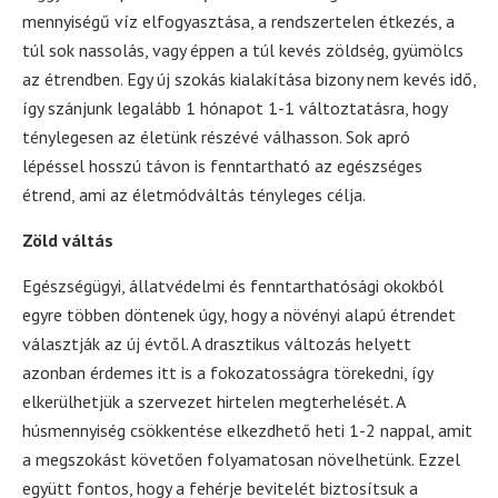
mennyiségű víz elfogyasztása, a rendszertelen étkezés, a
túl sok nassolás, vagy éppen a túl kevés zöldség, gyümölcs
az étrendben. Egy új szokás kialakítása bizony nem kevés idő,
így szánjunk legalább 1 hónapot 1-1 változtatásra, hogy
ténylegesen az életünk részévé válhasson. Sok apró
lépéssel hosszú távon is fenntartható az egészséges
étrend, ami az életmódváltás tényleges célja.
Zöld váltás
Egészségügyi, állatvédelmi és fenntarthatósági okokból
egyre többen döntenek úgy, hogy a növényi alapú étrendet
választják az új évtől. A drasztikus változás helyett
azonban érdemes itt is a fokozatosságra törekedni, így
elkerülhetjük a szervezet hirtelen megterhelését. A
húsmennyiség csökkentése elkezdhető heti 1-2 nappal, amit
a megszokást követően folyamatosan növelhetünk. Ezzel
együtt fontos, hogy a fehérje bevitelét biztosítsuk a