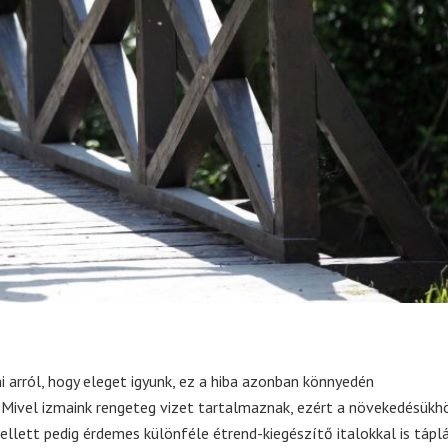
 arról, hogy eleget igyunk, ez a hiba azonban könnyedén
 Mivel izmaink rengeteg vizet tartalmaznak, ezért a növekedésükhö
llett pedig érdemes különféle étrend-kiegészítő italokkal is táplá