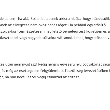
de az sem, ha alá. Sokan beleesnek abba a hibába, hogy alábecsülik
knek az elvégzése nem okoz nehézséget. Ha például egy erősítő
sszor, akkor (természetesen megfelelő bemelegítést követően és a
lasztanod, vagy nagyobb súlyokra váltanod. Lehet, hogy erősebb v
zés után nem nyújtasz! Pedig néhány egyszerű nyújtógyakorlat segí
t, és még az esetlegesen felgyülemlett feszültség levezetésében i
t, ha már becsülettel végig csináltad az edzést.