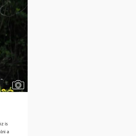
z is
lni a