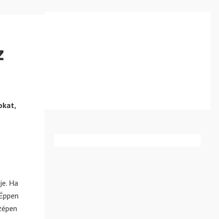
z
okat,
je. Ha
 Éppen
szépen