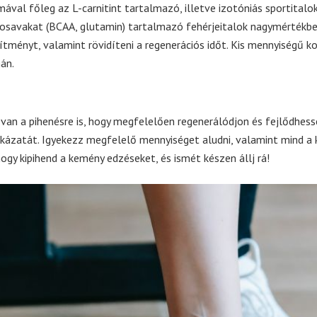
mával főleg az L-carnitint tartalmazó, illetve izotóniás sportitalok
nosavakat (BCAA, glutamin) tartalmazó fehérjeitalok nagymértékb
sítményt, valamint rövidíteni a regenerációs időt. Kis mennyiségű k
án.
 van a pihenésre is, hogy megfelelően regenerálódjon és fejlődhess
kázatát. Igyekezz megfelelő mennyiséget aludni, valamint mind a k
ogy kipihend a kemény edzéseket, és ismét készen állj rá!