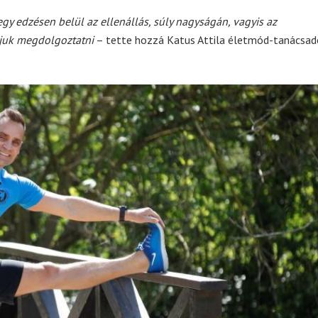
gy edzésen belül az ellenállás, súly nagyságán, vagyis az
djuk megdolgoztatni
– tette hozzá Katus Attila életmód-tanácsad