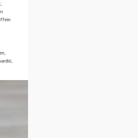
,
en
offein
en,
ardió,