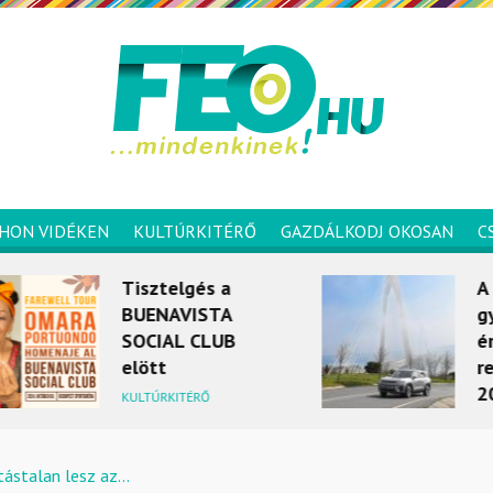
HON VIDÉKEN
KULTÚRKITÉRŐ
GAZDÁLKODJ OKOSAN
C
Tisztelgés a
A Ssang
BUENAVISTA
gyártója
SOCIAL CLUB
értékesí
elött
rekordot 
2024 ápr
KULTÚRKITÉRŐ
MOBILITÁS
tástalan lesz az...