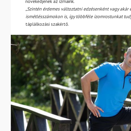
növekedjenek az izmaink.
„Szintén érdemes változtatni edzésenként vagy akár e
ismétlésszámokon is, így többféle izomrostunkat tu
táplálkozási szakértő.