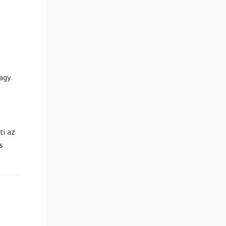
agy
ti az
s