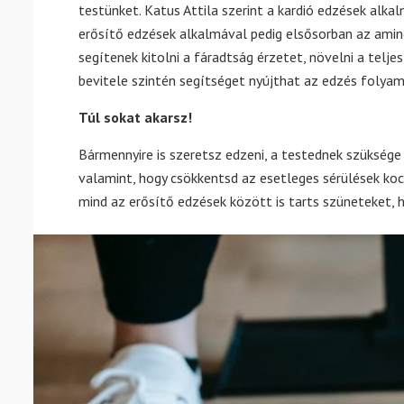
testünket. Katus Attila szerint a kardió edzések alkal
erősítő edzések alkalmával pedig elsősorban az ami
segítenek kitolni a fáradtság érzetet, növelni a telje
bevitele szintén segítséget nyújthat az edzés folyam
Túl sokat akarsz!
Bármennyire is szeretsz edzeni, a testednek szüksége
valamint, hogy csökkentsd az esetleges sérülések koc
mind az erősítő edzések között is tarts szüneteket, h