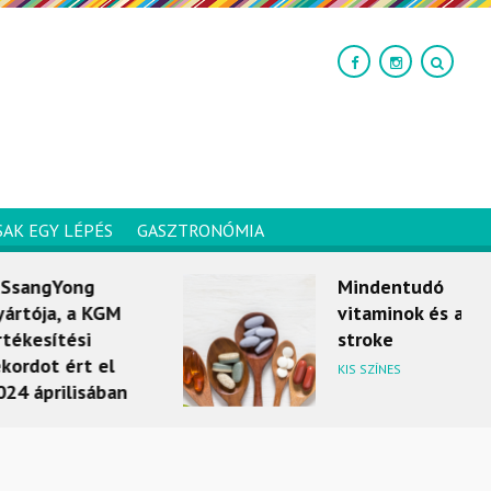
SAK EGY LÉPÉS
GASZTRONÓMIA
Yong
Mindentudó
, a KGM
vitaminok és a
tési
stroke
ért el
KIS SZÍNES
ilisában