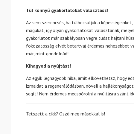
Túl könnyű gyakorlatokat választasz!
Az sem szerencsés, ha túlbecsüljük a képességeinket, 
magukat, így olyan gyakorlatokat választanak, melye
gyakorlatot már szabályosan végre tudsz hajtani hú
fokozatosság elvét betartva) érdemes nehezebbet vá
már, mint gondolnád!
Kihagyod a nyújtást!
Az egyik legnagyobb hiba, amit elkövethetsz, hogy ed
izmaidat a regenerálódásban, növeli a hajlékonyságo
segít! Nem érdemes megspórolni a nyújtásra szánt idő
Tetszett a cikk? Oszd meg másokkal is!