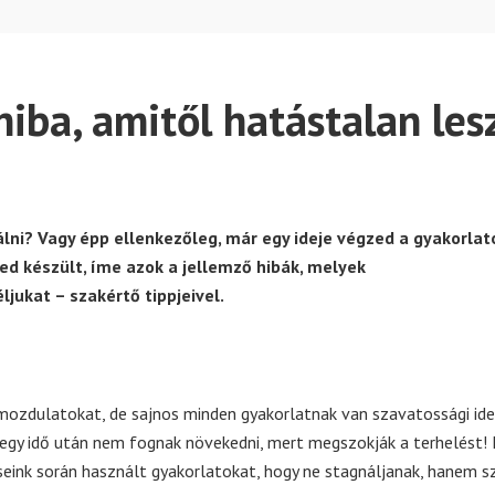
hiba, amitől hatástalan les
álni? Vagy épp ellenkezőleg, már egy ideje végzed a gyakorlat
d készült, íme azok a jellemző hibák, melyek
jukat – szakértő tippjeivel.
ozdulatokat, de sajnos minden gyakorlatnak van szavatossági ide
egy idő után nem fognak növekedni, mert megszokják a terhelést!
seink során használt gyakorlatokat, hogy ne stagnáljanak, hanem 