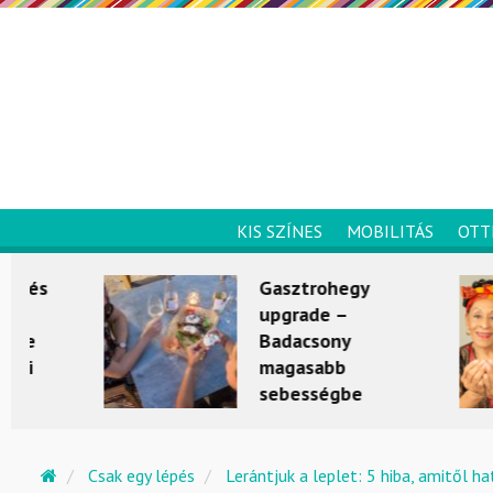
KIS SZÍNES
MOBILITÁS
OTT
Gasztrohegy
upgrade –
Badacsony
magasabb
sebességbe
kapcsol
KULTÚRKITÉRŐ
Csak egy lépés
Lerántjuk a leplet: 5 hiba, amitől ha