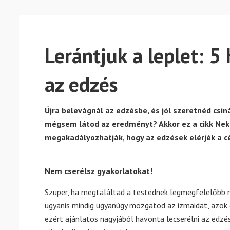
Lerántjuk a leplet: 5 
az edzés
Újra belevágnál az edzésbe, és jól szeretnéd csin
mégsem látod az eredményt? Akkor ez a cikk Neke
megakadályozhatják, hogy az edzések elérjék a cél
Nem cserélsz gyakorlatokat!
Szuper, ha megtaláltad a testednek legmegfelelőbb m
ugyanis mindig ugyanúgy mozgatod az izmaidat, azok 
ezért ajánlatos nagyjából havonta lecserélni az edzé