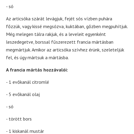
- só
Az articsóka szárát levágjuk, fejét sós vízben puhára
főzzük, vagy kissé megsózva, kuktában, gőzben megpuhítjuk.
Még melegen tálra rakjuk, és a leveleit egyenként
leszedegetve, borssal fűszerezett francia mártásban
megmártjuk. Amikor az articsóka szívhez érünk, szeleteljük
fel, és úgy mártsuk a mártásba.
A francia mártás hozzávalói:
- 1 evőkanál citromlé
- 5 evőkanál olaj
- só
- törött bors
- 1 kiskanál mustár