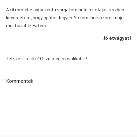
A citromlébe apránként csorgatom bele az olajat, közben
kevergetem, hogy opálos legyen. Sózom, borsozom, majd
mustárral ízesítem.
Jó étvágyat!
Tetszett a cikk? Oszd meg másokkal is!
Kommentek