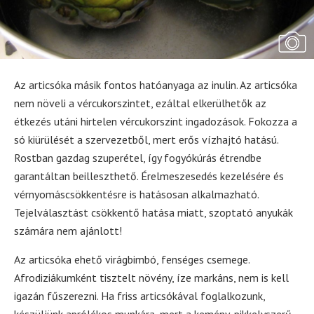
Az articsóka másik fontos hatóanyaga az inulin. Az articsóka
nem növeli a vércukorszintet, ezáltal elkerülhetők az
étkezés utáni hirtelen vércukorszint ingadozások. Fokozza a
só kiürülését a szervezetből, mert erős vízhajtó hatású.
Rostban gazdag szuperétel, így fogyókúrás étrendbe
garantáltan beilleszthető. Érelmeszesedés kezelésére és
vérnyomáscsökkentésre is hatásosan alkalmazható.
Tejelválasztást csökkentő hatása miatt, szoptató anyukák
számára nem ajánlott!
Az articsóka ehető virágbimbó, fenséges csemege.
Afrodiziákumként tisztelt növény, íze markáns, nem is kell
igazán fűszerezni. Ha friss articsókával foglalkozunk,