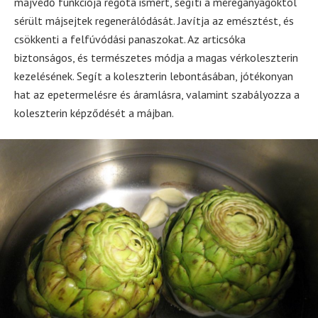
májvédő funkciója régóta ismert, segíti a méreganyagoktól
sérült májsejtek regenerálódását. Javítja az emésztést, és
csökkenti a felfúvódási panaszokat. Az articsóka
biztonságos, és természetes módja a magas vérkoleszterin
kezelésének. Segít a koleszterin lebontásában, jótékonyan
hat az epetermelésre és áramlásra, valamint szabályozza a
koleszterin képződését a májban.