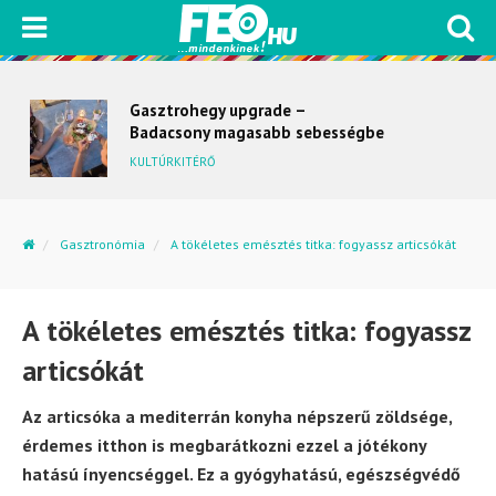
Gasztrohegy upgrade –
Badacsony magasabb sebességbe
kapcsol
KULTÚRKITÉRŐ
Gasztronómia
A tökéletes emésztés titka: fogyassz articsókát
A tökéletes emésztés titka: fogyassz
articsókát
Az articsóka a mediterrán konyha népszerű zöldsége,
érdemes itthon is megbarátkozni ezzel a jótékony
hatású ínyencséggel. Ez a gyógyhatású, egészségvédő