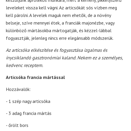
készüljünk aprólékos munkára, mert a kemény, pikkelyszerű
leveleket vissza kell vágni. Az articsókát sós vízben meg
kell párolni. A levelek maguk nem ehetők, de a növény
belseje, szíve mennyei étek, a franciák majonézbe, vagy
különböző mártásokba mártogatják, és kézzel-lábbal
fogyasztják, jelenleg nincs erre elegánsabb módszerük.
Az articsóka elkészítése és fogyasztása izgalmas és
ínycsiklandó gasztronómiai kaland. Nekem ez a személyes,
kedvenc receptem.
Articsóka francia mártással
Hozzávalók:
- 1 szép nagy articsóka
- 3 adag francia mártás
- őrölt bors