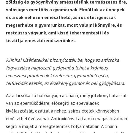
zöldség és gyógynövény emésztésünk természetes őre,
valóságos mentőöv a gyomornak. Elmúltak az ünnepek,
és a sok nehezen emészthető, zsíros étel igencsak
megterhelte a gyomrunkat, most valami könnyűre, és
rostdúsra vágyunk, ami kissé tehermentesíti és
tisztítja emésztőrendszerünket.
Klinikai kísérletekkel bizonyították be, hogy az articsóka
fogyasztása nagyszerű gyógymód lehet a krónikus
emésztési problémák kezelésére, gyomorbetegség,
felfúvódás esetén, az érzékeny gyomor és bél gyógyítására.
Az articsóka fő hatóanyaga a cinarin, mely jótékony hatással
van az epeműködésre, elősegíti az epeváladék
kiválasztását, ezáltal a nehéz, zsíros ételek könnyebben
emészthetővé válnak. Antioxidáns-tartalma magas, kiválóan
segíti a májat a méregtelenítés folyamatában. A cinarin