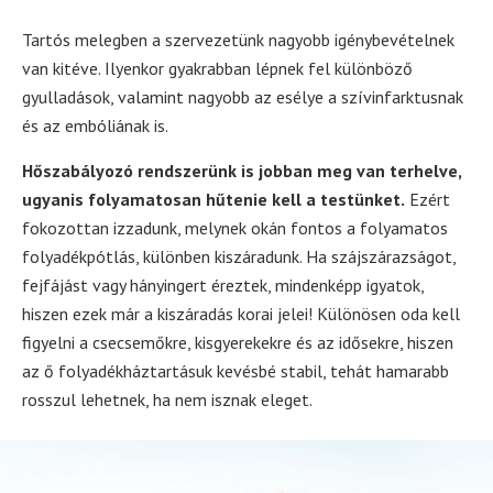
Tartós melegben a szervezetünk nagyobb igénybevételnek
van kitéve. Ilyenkor gyakrabban lépnek fel különböző
gyulladások, valamint nagyobb az esélye a szívinfarktusnak
és az embóliának is.
Hőszabályozó rendszerünk is jobban meg van terhelve,
ugyanis folyamatosan hűtenie kell a testünket.
Ezért
fokozottan izzadunk, melynek okán fontos a folyamatos
folyadékpótlás, különben kiszáradunk. Ha szájszárazságot,
fejfájást vagy hányingert éreztek, mindenképp igyatok,
hiszen ezek már a kiszáradás korai jelei! Különösen oda kell
figyelni a csecsemőkre, kisgyerekekre és az idősekre, hiszen
az ő folyadékháztartásuk kevésbé stabil, tehát hamarabb
rosszul lehetnek, ha nem isznak eleget.