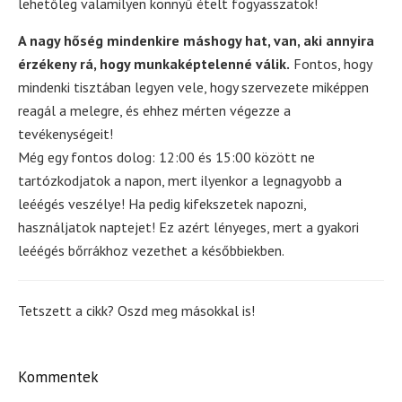
lehetőleg valamilyen könnyű ételt fogyasszatok!
A nagy hőség mindenkire máshogy hat, van, aki annyira
érzékeny rá, hogy munkaképtelenné válik.
Fontos, hogy
mindenki tisztában legyen vele, hogy szervezete miképpen
reagál a melegre, és ehhez mérten végezze a
tevékenységeit!
Még egy fontos dolog: 12:00 és 15:00 között ne
tartózkodjatok a napon, mert ilyenkor a legnagyobb a
leéégés veszélye! Ha pedig kifekszetek napozni,
használjatok naptejet! Ez azért lényeges, mert a gyakori
leéégés bőrrákhoz vezethet a későbbiekben.
Tetszett a cikk? Oszd meg másokkal is!
Kommentek