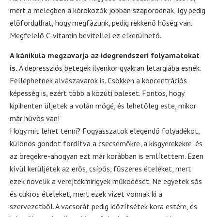
mert a melegben a kórokozók jobban szaporodnak, így pedig
előfordulhat, hogy megfázunk, pedig rekkenő hőség van.
Megfelelő C-vitamin bevitellel ez elkerülhető.
A kánikula megzavarja az idegrendszeri folyamatokat
is.
A depressziós betegek ilyenkor gyakran letargiába esnek.
Felléphetnek alvászavarok is. Csökken a koncentrációs
képesség is, ezért több a közúti baleset. Fontos, hogy
kipihenten üljetek a volán mögé, és lehetőleg este, mikor
már hűvös van!
Hogy mit lehet tenni? Fogyasszatok elegendő folyadékot,
különös gondot fordítva a csecsemőkre, a kisgyerekekre, és
az öregekre-ahogyan ezt már korábban is említettem. Ezen
kívül kerüljétek az erős, csípős, fűszeres ételeket, mert
ezek növelik a verejtékmirigyek működését. Ne egyetek sós
és cukros ételeket, mert ezek vizet vonnak ki a
szervezetből. A vacsorát pedig időzítsétek kora estére, és