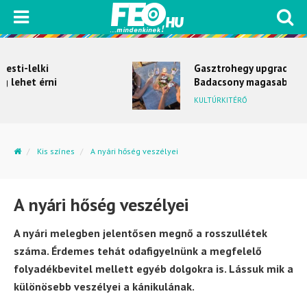
Gasztrohegy upgrade –
Badacsony magasabb sebességbe
kapcsol
KULTÚRKITÉRŐ
Kis színes
A nyári hőség veszélyei
A nyári hőség veszélyei
A nyári melegben jelentősen megnő a rosszullétek
száma. Érdemes tehát odafigyelnünk a megfelelő
folyadékbevitel mellett egyéb dolgokra is. Lássuk mik a
különösebb veszélyei a kánikulának.