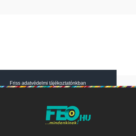
Friss adatvédelmi tájékoztatónkban
megtalálod, hogyan gondoskodunk adataid
védelméről. Oldalainkon HTTP-sütiket
használunk a jobb működésért. A Website
NetSolution Média Zrt. 2018 május 25.
napjától hatályos adatkezelési tájékoztatóját
itt olvashatod:
Adatkezelési tájékoztató