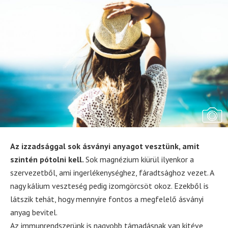
Az izzadsággal sok ásványi anyagot vesztünk, amit
szintén pótolni kell.
Sok magnézium kiürül ilyenkor a
szervezetből, ami ingerlékenységhez, fáradtsághoz vezet. A
nagy kálium veszteség pedig izomgörcsöt okoz. Ezekből is
látszik tehát, hogy mennyire fontos a megfelelő ásványi
anyag bevitel.
Az immunrendszerünk is nagyobb támadásnak van kitéve,