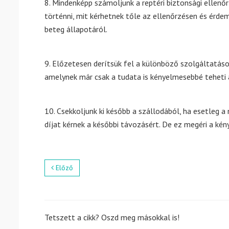
8. Mindenképp számoljunk a reptéri biztonsági ellenőr
történni, mit kérhetnek tőle az ellenőrzésen és érd
beteg állapotáról.
9. Előzetesen derítsük fel a különböző szolgáltatáso
amelynek már csak a tudata is kényelmesebbé teheti 
10. Csekkoljunk ki később a szállodából, ha esetleg a 
díjat kérnek a későbbi távozásért. De ez megéri a kén
Előző
Tetszett a cikk? Oszd meg másokkal is!