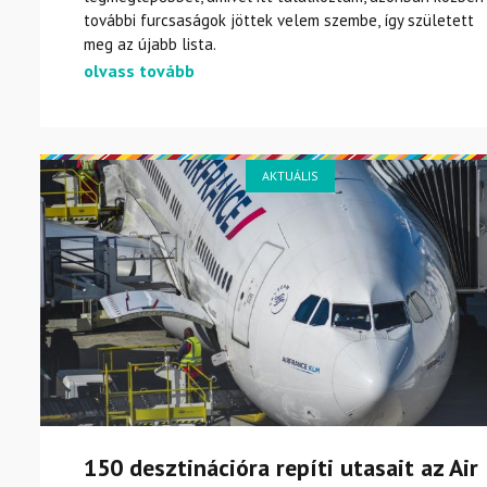
további furcsaságok jöttek velem szembe, így született
meg az újabb lista.
olvass tovább
AKTUÁLIS
150 desztinációra repíti utasait az Air