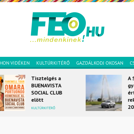
HON VIDÉKEN
KULTÚRKITÉRŐ
GAZDÁLKODJ OKOSAN
C
Tisztelgés a
A Ssang
BUENAVISTA
gyártója
SOCIAL CLUB
értékesí
elött
rekordot 
2024 ápr
KULTÚRKITÉRŐ
MOBILITÁS