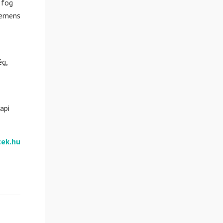
 fog
demens
ég,
api
tek.hu