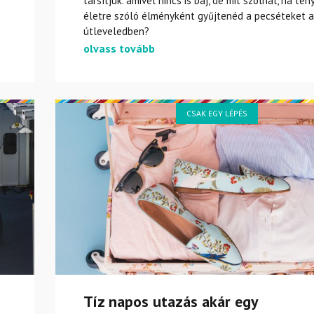
társítjuk. amivel nincs is baj, de mit szólnál, ha tén
életre szóló élményként gyűjtenéd a pecséteket 
útleveledben?
olvass tovább
CSAK EGY LÉPÉS
Tíz napos utazás akár egy