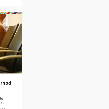
írnod
ló
sét