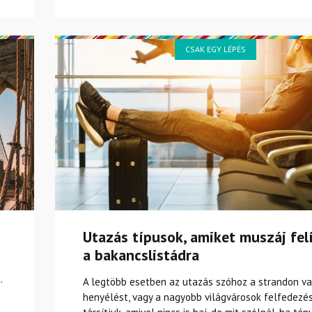
CSAK EGY LÉPÉS
Utazás típusok, amiket muszáj fel
a bakancslistádra
.
A legtöbb esetben az utazás szóhoz a strandon va
henyélést, vagy a nagyobb világvárosok felfedezé