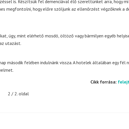
zéssel is. Készítsük fel demenciával élő szerettünket arra, hogy mi
emes megfontolni, hogy előre szóljunk az ellenőrzést végzőknek a 
kat, úgy, mint elérhető mosdó, öltöző vagy bármilyen egyéb helyis
az utazást.
nap második felében indulnánk vissza. A hotelek általában egy fél n
yelmet.
Cikk forrása:
felej
2 / 2. oldal