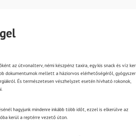
gel
ként az útvonalterv, némi készpénz taxira, egy kis snack és víz ker
ebb dokumentumok mellett a háziorvos elérhetőségéről, gyógyszer
ergiákról. És természetesen vészhelyzet esetén hívható rokonok,
i.
sénél hagyjunk mindenre inkább több időt, ezzel is elkerülve az
óba kerül a reptérre vezető úton.