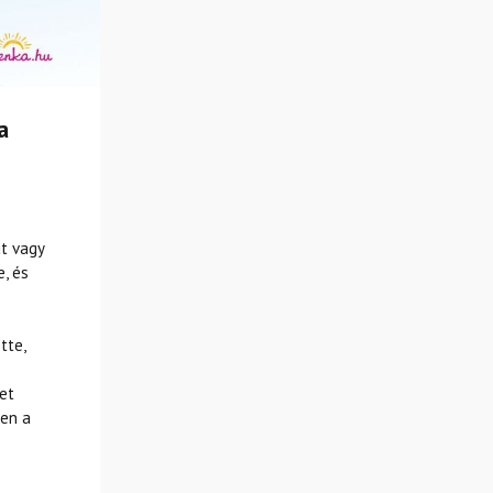
a
t vagy
, és
tte,
et
yen a