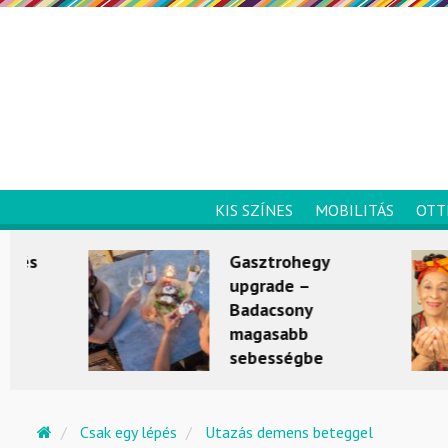
KIS SZÍNES
MOBILITÁS
OTT
Gasztrohegy
upgrade –
Badacsony
magasabb
sebességbe
kapcsol
KULTÚRKITÉRŐ
Csak egy lépés
Utazás demens beteggel