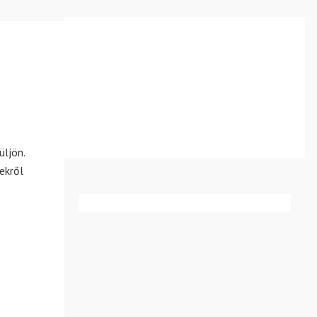
üljön.
ekről