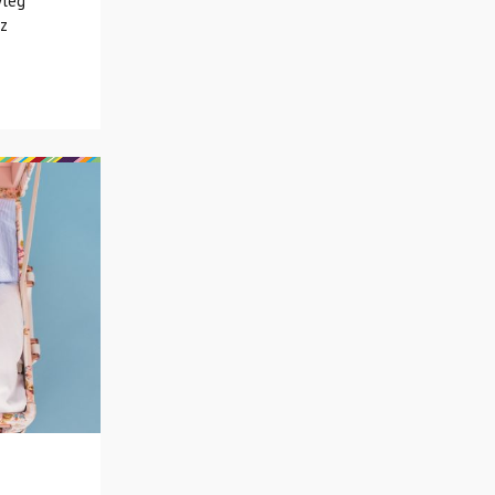
yleg
az