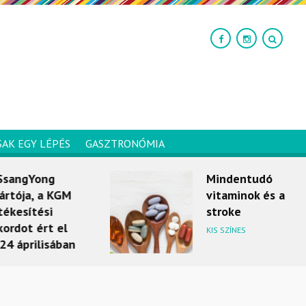
SAK EGY LÉPÉS
GASZTRONÓMIA
Yong
Mindentudó
, a KGM
vitaminok és a
tési
stroke
ért el
KIS SZÍNES
ilisában