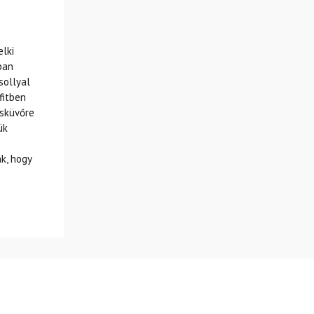
elki
ban
sollyal
fitben
esküvőre
ük
k, hogy