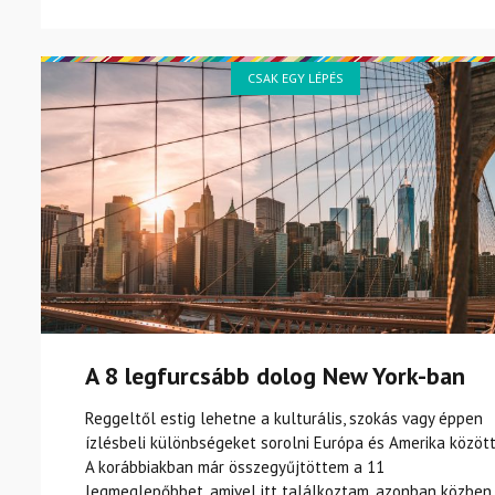
CSAK EGY LÉPÉS
A 8 legfurcsább dolog New York-ban
Reggeltől estig lehetne a kulturális, szokás vagy éppen
ízlésbeli különbségeket sorolni Európa és Amerika között
A korábbiakban már összegyűjtöttem a 11
legmeglepőbbet, amivel itt találkoztam, azonban közben