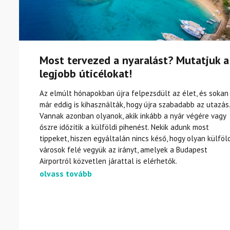
Most tervezed a nyaralást? Mutatjuk a
legjobb úticélokat!
Az elmúlt hónapokban újra felpezsdült az élet, és sokan
már eddig is kihasználták, hogy újra szabadabb az utazás.
Vannak azonban olyanok, akik inkább a nyár végére vagy
őszre időzítik a külföldi pihenést. Nekik adunk most
tippeket, hiszen egyáltalán nincs késő, hogy olyan külföld
városok felé vegyük az irányt, amelyek a Budapest
Airportról közvetlen járattal is elérhetők.
olvass tovább