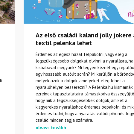
Az első családi kaland jolly jokere 
textil pelenka lehet
Érdemes az egész házat felpakolni, vagy elég a
legszükségesebb dolgokat elvinni a nyaralásra, ha
kisbabával megyünk? Mi legyen kéznél egy repülőú
egy hosszabb autóút során? Mi kerüljön a bőröndbe
i
melyek azok a dolgok, amelyeket elég lehet a
nyaralóhelyen beszerezni? A Pelenka.hu kismamák
ezreinek tapasztalataira támaszkodva összegyűjtö
hogy mik a legszükségesebbek dolgok, amiket a
kisgyerekes nyaraláshoz érdemes bepakolni és mik
érdemes tudni, hogy a nyaralás valódi pihenés leg
család minden tagja számára.
olvass tovább