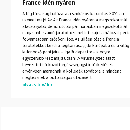
France idén nyáron
A légitársaság hálózata a szokásos kapacitás 80%-án
üzemel majd Az Air France idén nyáron a megszokottnál
alacsonyabb, de az utóbbi pár hónapban megszokottnál
magasabb számú járatot üzemeltet majd, a hálózat pedi
folyamatosan erősödni fog. Az újjáépítést a francia
területekkel kezdi a légitársaság, de Európába és a világ
különböző pontjaira – így Budapestre - is egyre
egyszerűbb lesz majd utazni. A vírushelyzet alatt
bevezetett fokozott egészségügyi intézkedések
érvényben maradnak, a kollégák továbbra is mindent
megtesznek a biztonságos utazásért.
olvass tovább