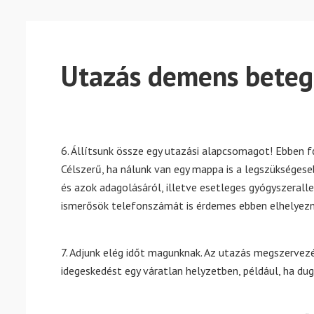
Utazás demens beteg
6. Állítsunk össze egy utazási alapcsomagot! Ebben fő
Célszerű, ha nálunk van egy mappa is a legszükséges
és azok adagolásáról, illetve esetleges gyógyszerall
ismerősök telefonszámát is érdemes ebben elhelyezn
7. Adjunk elég időt magunknak. Az utazás megszervezé
idegeskedést egy váratlan helyzetben, például, ha dug