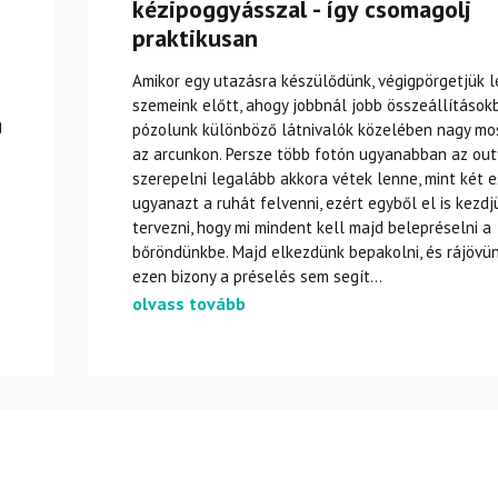
kézipoggyásszal - így csomagolj
praktikusan
Amikor egy utazásra készülődünk, végigpörgetjük l
szemeink előtt, ahogy jobbnál jobb összeállítások
g
pózolunk különböző látnivalók közelében nagy mo
az arcunkon. Persze több fotón ugyanabban az out
szerepelni legalább akkora vétek lenne, mint két 
ugyanazt a ruhát felvenni, ezért egyből el is kezdj
tervezni, hogy mi mindent kell majd belepréselni a
bőröndünkbe. Majd elkezdünk bepakolni, és rájövün
ezen bizony a préselés sem segít...
olvass tovább