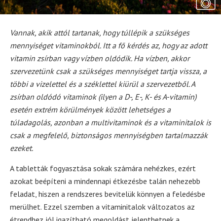
Vannak, akik attól tartanak, hogy túllépik a szükséges
mennyiséget vitaminokból. Itt a fő kérdés az, hogy az adott
vitamin zsírban vagy vízben oldódik. Ha vízben, akkor
szervezetünk csak a szükséges mennyiséget tartja vissza, a
többi a vizelettel és a széklettel kiürül a szervezetből. A
zsírban oldódó vitaminok (ilyen a D-, E-, K- és A-vitamin)
esetén extrém körülmények között lehetséges a
túladagolás, azonban a multivitaminok és a vitaminitalok is
csak a megfelelő, biztonságos mennyiségben tartalmazzák
ezeket.
A tabletták fogyasztása sokak számára nehézkes, ezért
azokat beépíteni a mindennapi étkezésbe talán nehezebb
feladat, hiszen a rendszeres bevitelük könnyen a feledésbe
merülhet. Ezzel szemben a vitaminitalok változatos az
étrendhez jól igazítható megoldást jelenthetnek a