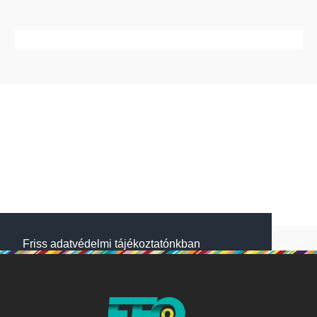
Friss adatvédelmi tájékoztatónkban
megtalálod, hogyan gondoskodunk adataid
védelméről. Oldalainkon HTTP-sütiket
használunk a jobb működésért. A Website
NetSolution Média Zrt. 2018 május 25.