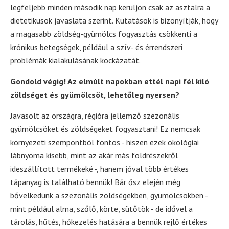
legfeljebb minden második nap kerüljön csak az asztalra a
dietetikusok javaslata szerint. Kutatások is bizonyítják, hogy
a magasabb zöldség-gyümölcs fogyasztás csökkenti a
krónikus betegségek, például a szív- és érrendszeri
problémák kialakulásának kockázatát.
Gondold végig! Az elmúlt napokban ettél napi fél kiló
zöldséget és gyümölcsöt, lehetőleg nyersen?
Javasolt az országra, régióra jellemző szezonális
gyümölcsöket és zöldségeket fogyasztani! Ez nemcsak
környezeti szempontból fontos - hiszen ezek ökológiai
lábnyoma kisebb, mint az akár más földrészekről
ideszállított termékeké -, hanem jóval több értékes
tápanyag is található bennük! Bár ősz elején még
bővelkedünk a szezonális zöldségekben, gyümölcsökben -
mint például alma, szőlő, körte, sütőtök - de idővel a
tárolás, hűtés, hőkezelés hatására a bennük rejlő értékes