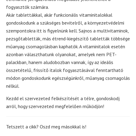
fogyasztók számára.
Akár tablettákkal, akár funkcionális vitaminitalokkal
gondoskodunk a szükséges bevitelről, a környezetvédelmi
szempontokra itt is figyelnünk kell. Sajnos a multivitaminok,
pezsgőtabletták, más étrend-kiegészítő tabletták többsége
műanyag csomagolásban kaphatók. A vitaminitalok esetén
azonban választhatunk olyanokat, amelyek nem PET-
palackban, hanem aludobozban vannak, így az ideális
összetételű, frissítő italok fogyasztásával fenntartható
módon gondoskodunk egészségünkről, műanyag csomagolás
nélkül.
Kezdd el szervezeted felkészítését a télre, gondoskodj
arról, hogy szervezeted megfelelően működjön!
Tetszett a cikk? Oszd meg másokkal is!