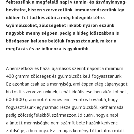
fektessünk a megfelelő napi vitamin- és ásványianyag-
bevitelre, hiszen szervezetünk, immunrendszerünk így
időben fel tud készülni a még hidegebb télre.
Gyümölcsöket, zöldségeket inkább nyáron eszünk
nagyobb mennyiségben, pedig a hideg időszakban is
bőségesen kellene belőlük fogyasztanunk, mikor a
megfázás és az influenza is gyakoribb.
A nemzetközi és hazai ajánlások szerint naponta minimum
400 gramm zöldséget és gyümölcsöt kell fogyasztanunk.
Ez azonban csak az a mennyiség, ami éppen elég tápanyagot
biztosít szervezetünknek, tehát ideális esetben akár többet,
600-800 grammot érdemes enni. Fontos továbbá, hogy
fogyasztásunk egyharmad része gyümölcsből, kétharmada
pedig zöldségfélékből származzon. Jó tudni, hogy a napi
ajánlott mennyiségbe nem számít bele hazánk kedvenc
zöldsége, a burgonya. Ez - magas keményítőtartalma miatt -