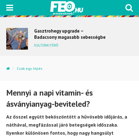
Gasztrohegy upgrade –
Badacsony magasabb sebességbe
kapcsol
KULTÚRKITÉRŐ
Csak egy lépés
Mennyi a napi vitamin- és ásványianyag-beviteled?
Mennyi a napi vitamin- és
ásványianyag-beviteled?
Az ősszel együtt beköszöntött a hűvösebb időjárás, a
náthával, megfázással járó betegségek időszaka.
Ilyenkor különösen fontos, hogy nagy hangsúlyt