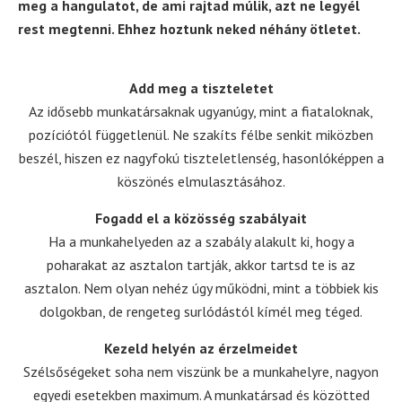
meg a hangulatot, de ami rajtad múlik, azt ne legyél
rest megtenni. Ehhez hoztunk neked néhány ötletet.
Add meg a tiszteletet
Az idősebb munkatársaknak ugyanúgy, mint a fiataloknak,
pozíciótól függetlenül. Ne szakíts félbe senkit miközben
beszél, hiszen ez nagyfokú tiszteletlenség, hasonlóképpen a
köszönés elmulasztásához.
Fogadd el a közösség szabályait
Ha a munkahelyeden az a szabály alakult ki, hogy a
poharakat az asztalon tartják, akkor tartsd te is az
asztalon. Nem olyan nehéz úgy működni, mint a többiek kis
dolgokban, de rengeteg surlódástól kímél meg téged.
Kezeld helyén az érzelmeidet
Szélsőségeket soha nem viszünk be a munkahelyre, nagyon
egyedi esetekben maximum. A munkatársad és közötted