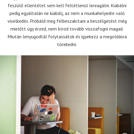
feszülő ellentétet sem kell feltétlenül lereagálni. Kiabálni
pedig egyáltalán ne kiabálj, az nem a munkahelyedre való
viselkedés. Próbáld meg félbeszakítani a beszélgetést még
mielőtt úgy érzed, nem bírod tovább visszafogni magad.
Miután lenyugodtál folytassátok és igyekezz a megoldásra
törekedni.