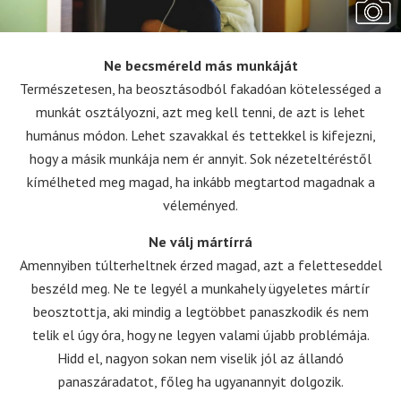
Ne becsméreld más munkáját
Természetesen, ha beosztásodból fakadóan kötelességed a
munkát osztályozni, azt meg kell tenni, de azt is lehet
humánus módon. Lehet szavakkal és tettekkel is kifejezni,
hogy a másik munkája nem ér annyit. Sok nézeteltéréstől
kímélheted meg magad, ha inkább megtartod magadnak a
véleményed.
Ne válj mártírrá
Amennyiben túlterheltnek érzed magad, azt a feletteseddel
beszéld meg. Ne te legyél a munkahely ügyeletes mártír
beosztottja, aki mindig a legtöbbet panaszkodik és nem
telik el úgy óra, hogy ne legyen valami újabb problémája.
Hidd el, nagyon sokan nem viselik jól az állandó
panaszáradatot, főleg ha ugyanannyit dolgozik.