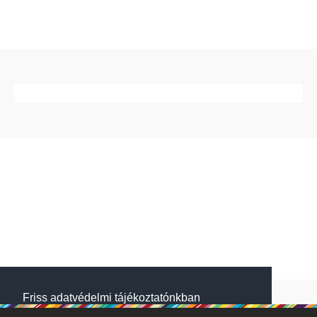
Friss adatvédelmi tájékoztatónkban
megtalálod, hogyan gondoskodunk adataid