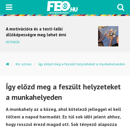
Gasztrohegy upgrade –
Badacsony magasabb sebességbe
kapcsol
KULTÚRKITÉRŐ
Kis színes
Így előzd meg a feszült helyzeteket a munkahelyeden
Így előzd meg a feszült helyzeteket
a munkahelyeden
A munkahely az a közeg, ahol kötelező jelleggel el kell
tölteni a napod harmadát. Ez túl sok időt jelent ahhoz,
hogy rosszul érezd magad ott. Sok tényező alapozza