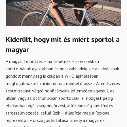
Kiderült, hogy mit és miért sportol a
magyar
A magyar felnőttek – ha tehetnék – szívesebben
sportolnának gyakrabban és hosszabb ideig, de az ideálisnak
gondolt mennyiség is csupán a WHO ajánlásában
megfogalmazott minimummal mérhető össze. A rendszeres
testmozgást végző honfitársaink jellemzően egyedül, az
utcán vagy az otthonukban sportolnak, a mozgást pedig
elsősorban egészségmegőrzési, állóképesség-javítási és
stresszlevezetési céllal űzik – állapítja meg a Rexona
reprezentatív országos kutatása, amely a magyarok