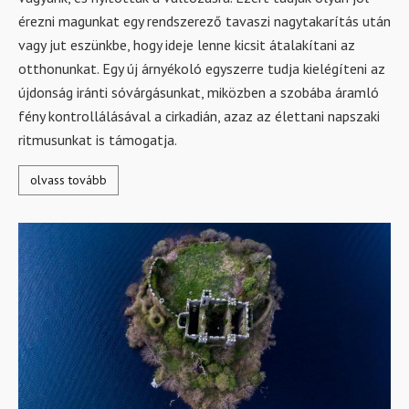
érezni magunkat egy rendszerező tavaszi nagytakarítás után
vagy jut eszünkbe, hogy ideje lenne kicsit átalakítani az
otthonunkat. Egy új árnyékoló egyszerre tudja kielégíteni az
újdonság iránti sóvárgásunkat, miközben a szobába áramló
fény kontrollálásával a cirkadián, azaz az élettani napszaki
ritmusunkat is támogatja.
olvass tovább