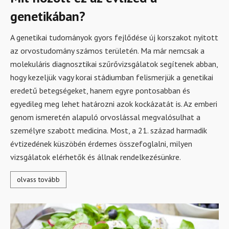
genetikában?
A genetikai tudományok gyors fejlődése új korszakot nyitott
az orvostudomány számos területén. Ma már nemcsak a
molekuláris diagnosztikai szűrővizsgálatok segítenek abban,
hogy kezeljük vagy korai stádiumban felismerjük a genetikai
eredetű betegségeket, hanem egyre pontosabban és
egyedileg meg lehet határozni azok kockázatát is. Az emberi
genom ismeretén alapuló orvoslással megvalósulhat a
személyre szabott medicina. Most, a 21. század harmadik
évtizedének küszöbén érdemes összefoglalni, milyen
vizsgálatok elérhetők és állnak rendelkezésünkre.
olvass tovább