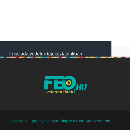
Friss adatvédelmi tájékoztatónkban
megtalálod, hogyan gondoskodunk adataid
védelméről. Oldalainkon HTTP-sütiket
használunk a jobb működésért. A Website
NetSolution Média Zrt. 2018 május 25.
napjától hatályos adatkezelési tájékoztatóját
itt olvashatod:
Adatkezelési tájékoztató
Nem fogadom el
Elfogadom
kapcsolat
jogi nyilatkozat
impresszum
adatvedelem