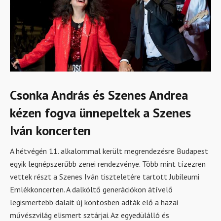
Csonka András és Szenes Andrea
kézen fogva ünnepeltek a Szenes
Iván koncerten
A hétvégén 11. alkalommal került megrendezésre Budapest
egyik legnépszerűbb zenei rendezvénye. Több mint tízezren
vettek részt a Szenes Iván tiszteletére tartott Jubileumi
Emlékkoncerten. A dalköltő generációkon átívelő
legismertebb dalait új köntösben adták elő a hazai
művészvilág elismert sztárjai. Az egyedülálló és