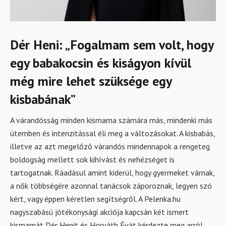
Dér Heni: „Fogalmam sem volt, hogy
egy babakocsin és kiságyon kívül
még mire lehet szüksége egy
kisbabának”
A várandósság minden kismama számára más, mindenki más
ütemben és intenzitással éli meg a változásokat. A kisbabás,
illetve az azt megelőző várandós mindennapok a rengeteg
boldogság mellett sok kihívást és nehézséget is
tartogatnak. Ráadásul amint kiderül, hogy gyermeket várnak,
a nők többségére azonnal tanácsok záporoznak, legyen szó
kért, vagy éppen kéretlen segítségről. A Pelenka.hu
nagyszabású jótékonysági akciója kapcsán két ismert
kismamát Dér Henit és Horváth Évát kérdezte meg arról,