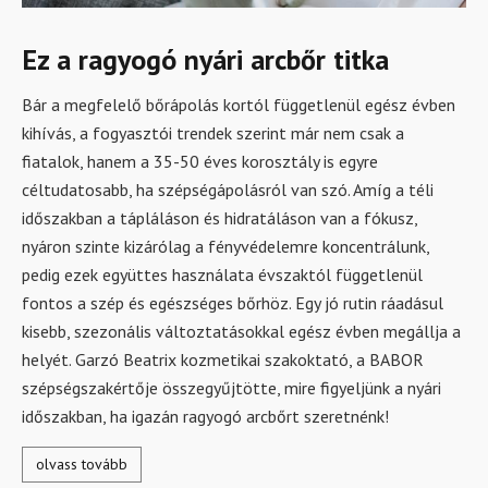
Ez a ragyogó nyári arcbőr titka
Bár a megfelelő bőrápolás kortól függetlenül egész évben
kihívás, a fogyasztói trendek szerint már nem csak a
fiatalok, hanem a 35-50 éves korosztály is egyre
céltudatosabb, ha szépségápolásról van szó. Amíg a téli
időszakban a tápláláson és hidratáláson van a fókusz,
nyáron szinte kizárólag a fényvédelemre koncentrálunk,
pedig ezek együttes használata évszaktól függetlenül
fontos a szép és egészséges bőrhöz. Egy jó rutin ráadásul
kisebb, szezonális változtatásokkal egész évben megállja a
helyét. Garzó Beatrix kozmetikai szakoktató, a BABOR
szépségszakértője összegyűjtötte, mire figyeljünk a nyári
időszakban, ha igazán ragyogó arcbőrt szeretnénk!
olvass tovább