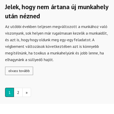
Jelek, hogy nem ártana új munkahely
után nézned
Az utóbbi években teljesen megváltozott a munkához való
viszonyunk, sok helyen már rugalmasan kezelik a munkaidőt,
és azt is, hogy hogy oldunk meg egy-egy feladatot. A
végbement változások következtében azt is könnyebb
megítélnünk, ha toxikus a munkahelyünk és jobb lenne, ha
elhagynánk a süllyedő hajót.
olvass tovább
1
2
»