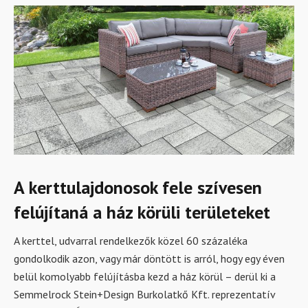
A kerttulajdonosok fele szívesen
felújítaná a ház körüli területeket
A kerttel, udvarral rendelkezők közel 60 százaléka
gondolkodik azon, vagy már döntött is arról, hogy egy éven
belül komolyabb felújításba kezd a ház körül – derül ki a
Semmelrock Stein+Design Burkolatkő Kft. reprezentatív