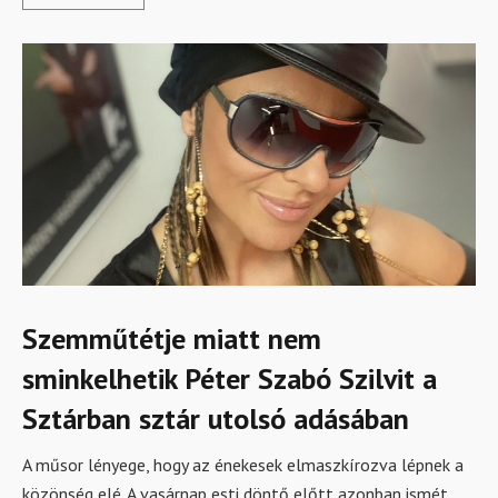
Szemműtétje miatt nem
sminkelhetik Péter Szabó Szilvit a
Sztárban sztár utolsó adásában
A műsor lényege, hogy az énekesek elmaszkírozva lépnek a
közönség elé. A vasárnap esti döntő előtt azonban ismét