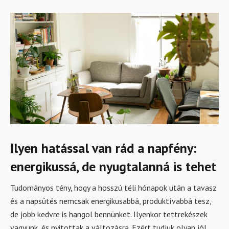
Ilyen hatással van rád a napfény:
energikussá, de nyugtalanná is tehet
Tudományos tény, hogy a hosszú téli hónapok után a tavasz
és a napsütés nemcsak energikusabbá, produktívabbá tesz,
de jobb kedvre is hangol bennünket. Ilyenkor tettrekészek
vagyunk, és nyitottak a változásra. Ezért tudjuk olyan jól