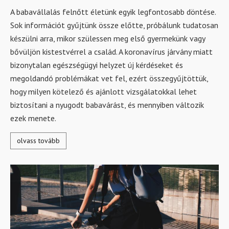
A babavállalás felnőtt életünk egyik legfontosabb döntése.
Sok információt gyűjtünk össze előtte, próbálunk tudatosan
készülni arra, mikor szülessen meg első gyermekünk vagy
bővüljön kistestvérrel a család. A koronavírus járvány miatt
bizonytalan egészségügyi helyzet új kérdéseket és
megoldandó problémákat vet fel, ezért összegyűjtöttük,
hogy milyen kötelező és ajánlott vizsgálatokkal lehet
biztosítani a nyugodt babavárást, és mennyiben változik
ezek menete.
olvass tovább