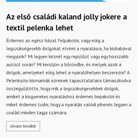
Az első családi kaland jolly jokere a
textil pelenka lehet
Érdemes az egész házat felpakolni, vagy elég a
legszükségesebb dolgokat elvinni a nyaralásra, ha kisbabával
megyünk? Mi legyen kéznél egy repülőút vagy egy hosszabb
autóút során? Mi kerüljön a bőröndbe, és melyek azok a
dolgok, amelyeket elég lehet a nyaralóhelyen beszerezni? A
Pelenka.hu kismamák ezreinek tapasztalataira támaszkodva
összegyűjtötte, hogy mik a legszükségesebbek dolgok,
amiket a kisgyerekes nyaraláshoz érdemes bepakolni és
miket érdemes tudni, hogy a nyaralás valódi pihenés legyen a
család minden tagja számára.
olvass tovább