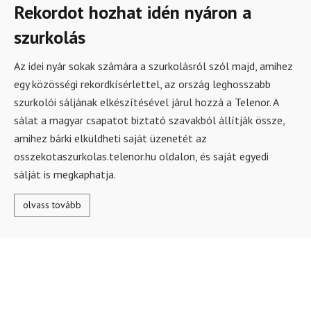
Rekordot hozhat idén nyáron a
szurkolás
Az idei nyár sokak számára a szurkolásról szól majd, amihez
egy közösségi rekordkísérlettel, az ország leghosszabb
szurkolói sáljának elkészítésével járul hozzá a Telenor. A
sálat a magyar csapatot biztató szavakból állítják össze,
amihez bárki elküldheti saját üzenetét az
osszekotaszurkolas.telenor.hu oldalon, és saját egyedi
sálját is megkaphatja.
olvass tovább