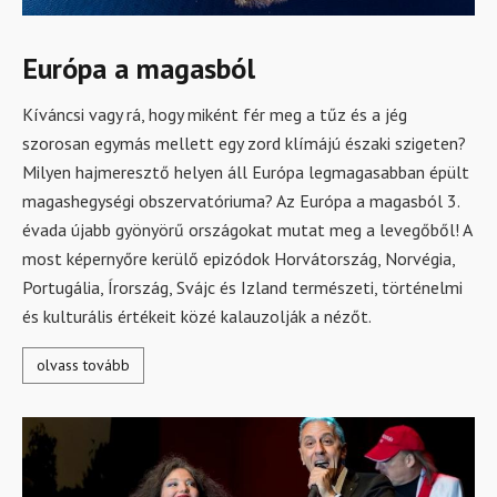
Európa a magasból
Kíváncsi vagy rá, hogy miként fér meg a tűz és a jég
szorosan egymás mellett egy zord klímájú északi szigeten?
Milyen hajmeresztő helyen áll Európa legmagasabban épült
magashegységi obszervatóriuma? Az Európa a magasból 3.
évada újabb gyönyörű országokat mutat meg a levegőből! A
most képernyőre kerülő epizódok Horvátország, Norvégia,
Portugália, Írország, Svájc és Izland természeti, történelmi
és kulturális értékeit közé kalauzolják a nézőt.
olvass tovább