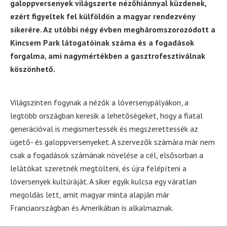
galoppversenyek világszerte nézőhiánnyal küzdenek,
ezért figyeltek fel külföldön a magyar rendezvény
sikerére. Az utóbbi négy évben megháromszorozódott a
Kincsem Park látogatóinak száma és a fogadások
forgalma, ami nagymértékben a gasztrofesztiválnak
köszönhető.
Világszinten fogynak a nézők a lóversenypályákon, a
legtöbb országban keresik a lehetőségeket, hogy a fiatal
generációval is megismertessék és megszerettessék az
ügető- és galoppversenyeket. A szervezők számára már nem
csak a fogadások számának növelése a cél, elsősorban a
lelátókat szeretnék megtölteni, és újra felépíteni a
lóversenyek kultúráját. A siker egyik kulcsa egy váratlan
megoldás lett, amit magyar minta alapján már
Franciaországban és Amerikában is alkalmaznak.