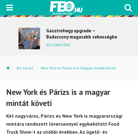
Gasztrohegy upgrade –
Badacsony magasabb sebességbe
kapcsol
KULTÚRKITÉRŐ
Kis színes
New York és Párizs is a magyar mintát követi
New York és Párizs is a magyar
mintát követi
Két nagyváros, Párizs és New York is magyarországi
mintára rendezett lóversennyel egybekötött Food
Truck Show-t az utóbbi években. Az ügető- és