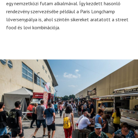
egy nemzetközi futam alkalmával. Így kezdett hasonló
rendezvény szervezésébe például a Paris Longchamp
lóversenypálya is, ahol szintén sikereket aratatott a street
food és lovi kombinációja.