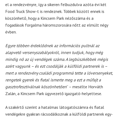
el a rendezvényre, így a sikeren felbuzdulva azóta évi két
Food Truck Show-t is rendeznek. Többek között ennek is
köszönhető, hogy a Kincsem Park nézőszáma és a
fogadások forgalma háromszorosára nőtt az elmúlt négy
évben.
Egyre többen érdeklődnek az információs pultnál az
alapvető versenyszabályokról, innen tudjuk, hogy még
mindig nő az új vendégek száma. A legbüszkébbek mégis
azért vagyunk – és ezt csodálják a külföldi partnerek is –
mert a rendezvény családi programmá tette a lóversenyeket,
rengetek gyerek és fiatal ismerte meg a ezt a műfajt a
gasztrofesztiválnak köszönhetően
” – mesélte Horváth
Zalán, a Kincsem Park ügyvezető igazgató-helyettese.
A szakértő szerint a hatalmas látogatószámra és fiatal
vendégekre gyakran rácsodálkoznak a külföldi partnerek egy-