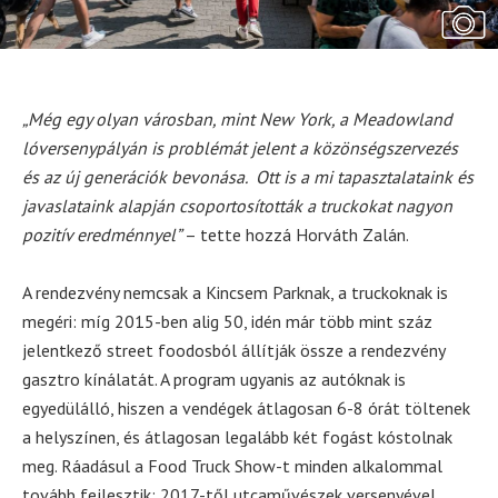
„Még egy olyan városban, mint New York, a Meadowland
lóversenypályán is problémát jelent a közönségszervezés
és az új generációk bevonása. Ott is a mi tapasztalataink és
javaslataink alapján csoportosították a truckokat nagyon
pozitív eredménnyel”
– tette hozzá Horváth Zalán.
A rendezvény nemcsak a Kincsem Parknak, a truckoknak is
megéri: míg 2015-ben alig 50, idén már több mint száz
jelentkező street foodosból állítják össze a rendezvény
gasztro kínálatát. A program ugyanis az autóknak is
egyedülálló, hiszen a vendégek átlagosan 6-8 órát töltenek
a helyszínen, és átlagosan legalább két fogást kóstolnak
meg. Ráadásul a Food Truck Show-t minden alkalommal
tovább fejlesztik: 2017-től utcaművészek versenyével,