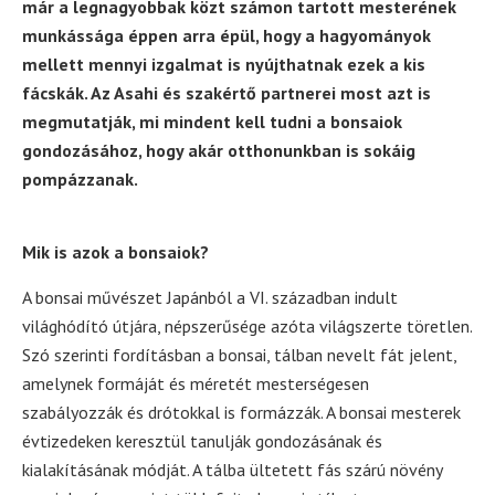
már a legnagyobbak közt számon tartott mesterének
munkássága éppen arra épül, hogy a hagyományok
mellett mennyi izgalmat is nyújthatnak ezek a kis
fácskák. Az Asahi és szakértő partnerei most azt is
megmutatják, mi mindent kell tudni a bonsaiok
gondozásához, hogy akár otthonunkban is sokáig
pompázzanak.
Mik is azok a bonsaiok?
A bonsai művészet Japánból a VI. században indult
világhódító útjára, népszerűsége azóta világszerte töretlen.
Szó szerinti fordításban a bonsai, tálban nevelt fát jelent,
amelynek formáját és méretét mesterségesen
szabályozzák és drótokkal is formázzák. A bonsai mesterek
évtizedeken keresztül tanulják gondozásának és
kialakításának módját. A tálba ültetett fás szárú növény