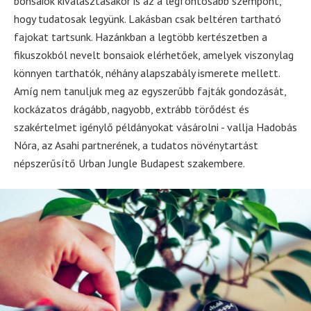
bonsaiok kiválasztásakor is az a legfontosabb szempont,
hogy tudatosak legyünk. Lakásban csak beltéren tartható
fajokat tartsunk. Hazánkban a legtöbb kertészetben a
fikuszokból nevelt bonsaiok elérhetőek, amelyek viszonylag
könnyen tarthatók, néhány alapszabály ismerete mellett.
Amíg nem tanuljuk meg az egyszerűbb fajták gondozását,
kockázatos drágább, nagyobb, extrább törődést és
szakértelmet igénylő példányokat vásárolni - vallja Hadobás
Nóra, az Asahi partnerének, a tudatos növénytartást
népszerűsítő Urban Jungle Budapest szakembere.