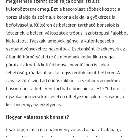
megjelenése szerint több fajta bonsai stílust
különböztetnek meg. Ezt a besorolást többek között a
törzs alakja és száma, a korona alakja, a gyökérzet is
befolyásolja. Kültéren és beltéren tartható bonsaiok is
léteznek, a beltéri változatok trópusi-szubtrópusi fajokból
kialakított fácskák, amelyek igényei a különlegesebb
szobanövényekéhez hasonlóak. Esetenként érzékenyek az
állandó hőmérsékletre és némelyek kedvelik a magas
páratartalmat. A kültéri bonsai nevelésben is sok a
lehetőség, ráadásul sokkal egyszerűbb, mint beltéren. A
tavasztól őszig tartó időszakban - a szobanövényekhez
hasonlóan - a beltéren tartható bonsaiokat +15°C feletti
éjszakai hőmérséklet esetén elhelyezhetjük a teraszon, a
kertben vagy az erkélyen is.
Hogyan válasszunk bonsait?
Csak úgy, mint a (szoba)növény választásnál általában, a