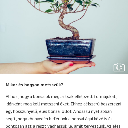
Mikor és hogyan metsszük?
Ahhoz, hogy a bonsaiok megtartsák elképzelt formájukat,
időnként meg kell metszeni őket. Ehhez célszerű beszerezni
egy hosszúnyelű, éles bonsai ollót. A hosszú nyél abban
segít, hogy könnyedén beférjünk a bonsai ágai közé is és
pontosan azt a részt vághassuk le, amit terveztünk. Az éles