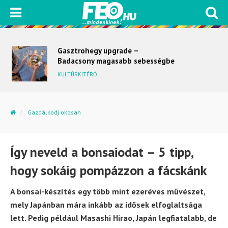
Gasztrohegy upgrade –
Badacsony magasabb sebességbe
kapcsol
KULTÚRKITÉRŐ
Gazdálkodj okosan
Így neveld a bonsaiodat – 5 tipp, hogy sokáig...
Így neveld a bonsaiodat – 5 tipp,
hogy sokáig pompázzon a fácskánk
A bonsai-készítés egy több mint ezeréves művészet,
mely Japánban mára inkább az idősek elfoglaltsága
lett. Pedig például Masashi Hirao, Japán legfiatalabb, de