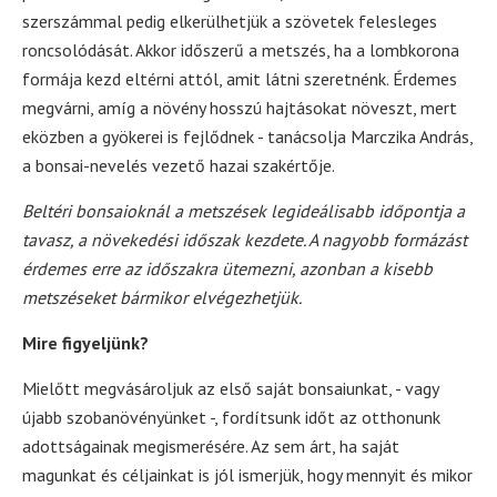
szerszámmal pedig elkerülhetjük a szövetek felesleges
roncsolódását. Akkor időszerű a metszés, ha a lombkorona
formája kezd eltérni attól, amit látni szeretnénk. Érdemes
megvárni, amíg a növény hosszú hajtásokat növeszt, mert
eközben a gyökerei is fejlődnek - tanácsolja Marczika András,
a bonsai-nevelés vezető hazai szakértője.
Beltéri bonsaioknál a metszések legideálisabb időpontja a
tavasz, a növekedési időszak kezdete. A nagyobb formázást
érdemes erre az időszakra ütemezni, azonban a kisebb
metszéseket bármikor elvégezhetjük.
Mire figyeljünk?
Mielőtt megvásároljuk az első saját bonsaiunkat, - vagy
újabb szobanövényünket -, fordítsunk időt az otthonunk
adottságainak megismerésére. Az sem árt, ha saját
magunkat és céljainkat is jól ismerjük, hogy mennyit és mikor