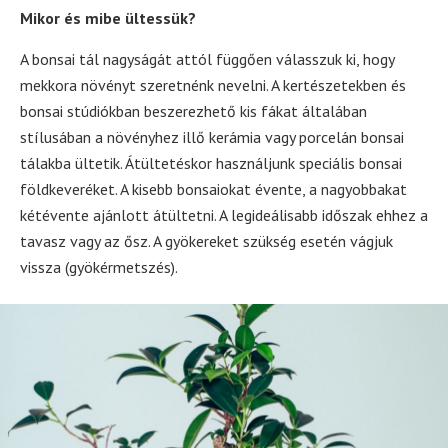
Mikor és mibe ültessük?
A bonsai tál nagyságát attól függően válasszuk ki, hogy
mekkora növényt szeretnénk nevelni. A kertészetekben és
bonsai stúdiókban beszerezhető kis fákat általában
stílusában a növényhez illő kerámia vagy porcelán bonsai
tálakba ültetik. Átültetéskor használjunk speciális bonsai
földkeveréket. A kisebb bonsaiokat évente, a nagyobbakat
kétévente ajánlott átültetni. A legideálisabb időszak ehhez a
tavasz vagy az ősz. A gyökereket szükség esetén vágjuk
vissza (gyökérmetszés).