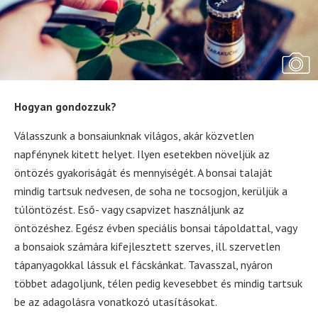
Hogyan gondozzuk?
Válasszunk a bonsaiunknak világos, akár közvetlen
napfénynek kitett helyet. Ilyen esetekben növeljük az
öntözés gyakoriságát és mennyiségét. A bonsai talaját
mindig tartsuk nedvesen, de soha ne tocsogjon, kerüljük a
túlöntözést. Eső- vagy csapvizet használjunk az
öntözéshez. Egész évben speciális bonsai tápoldattal, vagy
a bonsaiok számára kifejlesztett szerves, ill. szervetlen
tápanyagokkal lássuk el fácskánkat. Tavasszal, nyáron
többet adagoljunk, télen pedig kevesebbet és mindig tartsuk
be az adagolásra vonatkozó utasításokat.