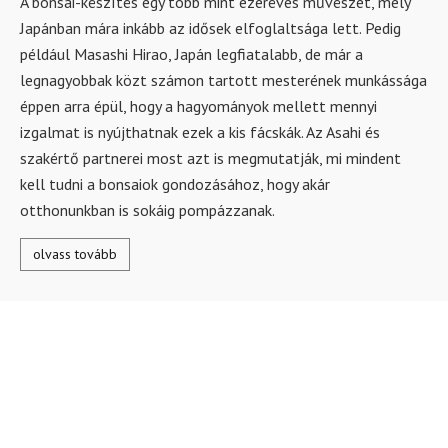
A bonsai-készítés egy több mint ezeréves művészet, mely
Japánban mára inkább az idősek elfoglaltsága lett. Pedig
például Masashi Hirao, Japán legfiatalabb, de már a
legnagyobbak közt számon tartott mesterének munkássága
éppen arra épül, hogy a hagyományok mellett mennyi
izgalmat is nyújthatnak ezek a kis fácskák. Az Asahi és
szakértő partnerei most azt is megmutatják, mi mindent
kell tudni a bonsaiok gondozásához, hogy akár
otthonunkban is sokáig pompázzanak.
olvass tovább