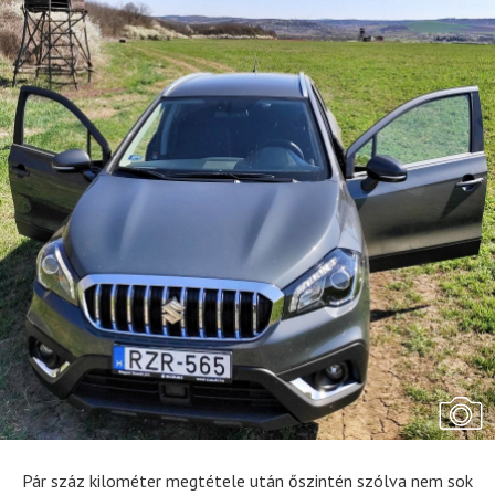
Pár száz kilométer megtétele után őszintén szólva nem sok