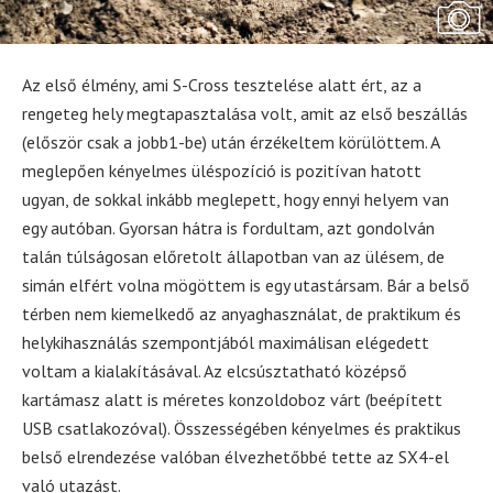
Az első élmény, ami S-Cross tesztelése alatt ért, az a
rengeteg hely megtapasztalása volt, amit az első beszállás
(először csak a jobb1-be) után érzékeltem körülöttem. A
meglepően kényelmes üléspozíció is pozitívan hatott
ugyan, de sokkal inkább meglepett, hogy ennyi helyem van
egy autóban. Gyorsan hátra is fordultam, azt gondolván
talán túlságosan előretolt állapotban van az ülésem, de
simán elfért volna mögöttem is egy utastársam. Bár a belső
térben nem kiemelkedő az anyaghasználat, de praktikum és
helykihasználás szempontjából maximálisan elégedett
voltam a kialakításával. Az elcsúsztatható középső
kartámasz alatt is méretes konzoldoboz várt (beépített
USB csatlakozóval). Összességében kényelmes és praktikus
belső elrendezése valóban élvezhetőbbé tette az SX4-el
való utazást.