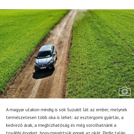
A magyar utakon mindig is sok Suzukit lát az ember, melynek
természetesen több oka is lehet: az esztergomi gyártás, a
kedvező árak, a megbízhatóság és még sorolhatnánk a
további érveket, hogy megértsük ennek az okát. Pedig talán