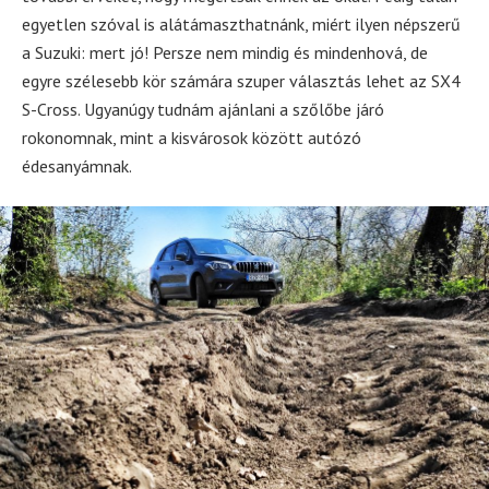
egyetlen szóval is alátámaszthatnánk, miért ilyen népszerű
a Suzuki: mert jó! Persze nem mindig és mindenhová, de
egyre szélesebb kör számára szuper választás lehet az SX4
S-Cross. Ugyanúgy tudnám ajánlani a szőlőbe járó
rokonomnak, mint a kisvárosok között autózó
édesanyámnak.