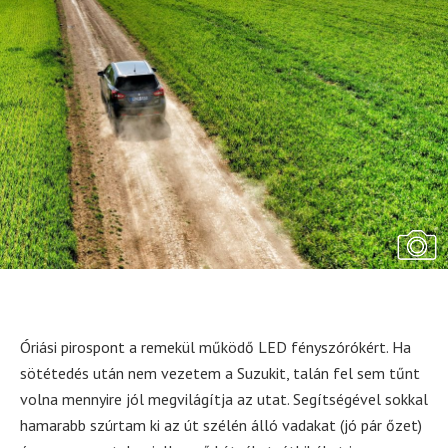
Óriási pirospont a remekül működő LED fényszórókért. Ha
sötétedés után nem vezetem a Suzukit, talán fel sem tűnt
volna mennyire jól megvilágítja az utat. Segítségével sokkal
hamarabb szúrtam ki az út szélén álló vadakat (jó pár őzet)