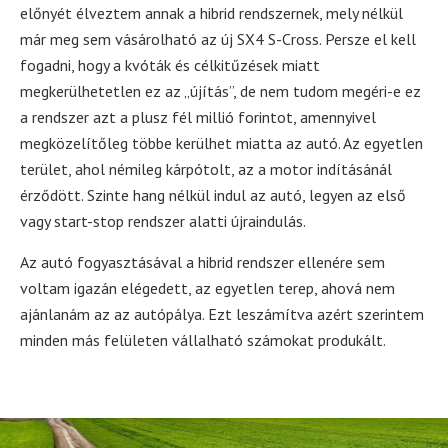
előnyét élveztem annak a hibrid rendszernek, mely nélkül
már meg sem vásárolható az új SX4 S-Cross. Persze el kell
fogadni, hogy a kvóták és célkitűzések miatt
megkerülhetetlen ez az „újítás”, de nem tudom megéri-e ez
a rendszer azt a plusz fél millió forintot, amennyivel
megközelítőleg többe kerülhet miatta az autó. Az egyetlen
terület, ahol némileg kárpótolt, az a motor indításánál
érződött. Szinte hang nélkül indul az autó, legyen az első
vagy start-stop rendszer alatti újraindulás.
Az autó fogyasztásával a hibrid rendszer ellenére sem
voltam igazán elégedett, az egyetlen terep, ahová nem
ajánlanám az az autópálya. Ezt leszámítva azért szerintem
minden más felületen vállalható számokat produkált.