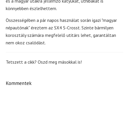
és a magyar utakra jellemző kátyúkat, úthibákat is
könnyebben észlelhettem.
Összességében a pár napos használat során igazi "magyar
népautónak" éreztem az SX4 S-Crosst. Szinte bármilyen
korosztály számára megfelelő utitárs lehet, garantáltan
nem okoz csalódást.
Tetszett a cikk? Oszd meg másokkal is!
Kommentek