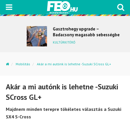
Gasztrohegy upgrade –
Badacsony magasabb sebességbe
kapcsol
KULTÚRKITÉRŐ
Mobilitás
Akár a mi autónk is lehetne -Suzuki SCross GL+
Akár a mi autónk is lehetne -Suzuki
SCross GL+
Majdnem minden terepre tökéletes választás a Suzuki
SX4 S-Cross