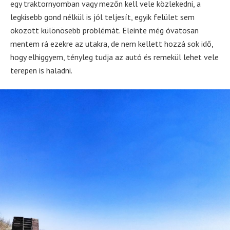
egy traktornyomban vagy mezőn kell vele közlekedni, a
legkisebb gond nélkül is jól teljesít, egyik felület sem
okozott különösebb problémát. Eleinte még óvatosan
mentem rá ezekre az utakra, de nem kellett hozzá sok idő,
hogy elhiggyem, tényleg tudja az autó és remekül lehet vele
terepen is haladni.