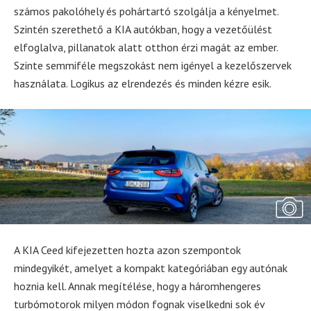
számos pakolóhely és pohártartó szolgálja a kényelmet.
Szintén szerethető a KIA autókban, hogy a vezetőülést
elfoglalva, pillanatok alatt otthon érzi magát az ember.
Szinte semmiféle megszokást nem igényel a kezelőszervek
használata. Logikus az elrendezés és minden kézre esik.
A KIA Ceed kifejezetten hozta azon szempontok
mindegyikét, amelyet a kompakt kategóriában egy autónak
hoznia kell. Annak megítélése, hogy a háromhengeres
turbómotorok milyen módon fognak viselkedni sok év