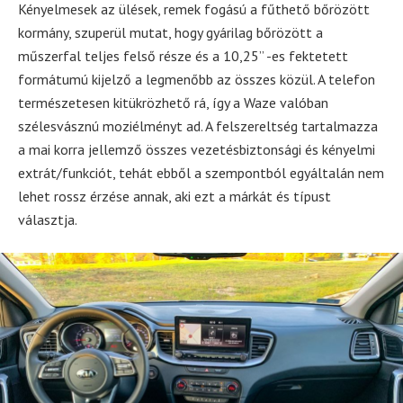
Kényelmesek az ülések, remek fogású a fűthető bőrözött
kormány, szuperül mutat, hogy gyárilag bőrözött a
műszerfal teljes felső része és a 10,25” -es fektetett
formátumú kijelző a legmenőbb az összes közül. A telefon
természetesen kitükrözhető rá, így a Waze valóban
szélesvásznú moziélményt ad. A felszereltség tartalmazza
a mai korra jellemző összes vezetésbiztonsági és kényelmi
extrát/funkciót, tehát ebből a szempontból egyáltalán nem
lehet rossz érzése annak, aki ezt a márkát és típust
választja.