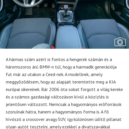
A hármas szám azért is fontos a hengerek számán és a
háromszoros árú BMW-n túl, hogy a harmadik generációja
fut már az utakon a Ceed-nek. A modellnek, amely
meggyőződésem, hogy az alapjait teremtette meg a KIA
európai sikereinek. Bár 2006 óta sokat forgott a világ kereke
és a számos gazdasági változáson kívül a közízlés is
jelentősen változott. Nemcsak a hagyományos erőforrások
szorulnak hátra, hanem a hagyományos forma is. A fő
hívószó a crossover avagy SUV, így különösen üdítő pillanat
olyan autót tesztelni, amely ezekkel a divatszavakkal