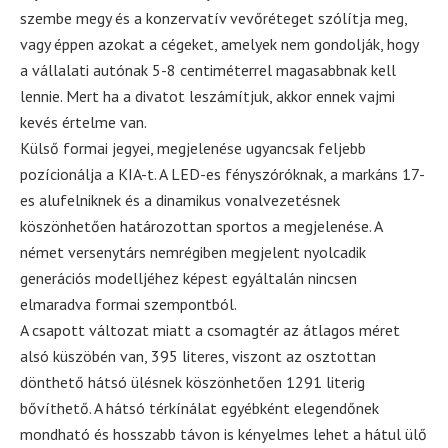
szembe megy és a konzervatív vevőréteget szólítja meg,
vagy éppen azokat a cégeket, amelyek nem gondolják, hogy
a vállalati autónak 5-8 centiméterrel magasabbnak kell
lennie. Mert ha a divatot leszámítjuk, akkor ennek vajmi
kevés értelme van.
Külső formai jegyei, megjelenése ugyancsak feljebb
pozícionálja a KIA-t. A LED-es fényszóróknak, a markáns 17-
es alufelniknek és a dinamikus vonalvezetésnek
köszönhetően határozottan sportos a megjelenése. A
német versenytárs nemrégiben megjelent nyolcadik
generációs modelljéhez képest egyáltalán nincsen
elmaradva formai szempontból.
A csapott változat miatt a csomagtér az átlagos méret
alsó küszöbén van, 395 literes, viszont az osztottan
dönthető hátsó ülésnek köszönhetően 1291 literig
bővíthető. A hátsó térkínálat egyébként elegendőnek
mondható és hosszabb távon is kényelmes lehet a hátul ülő