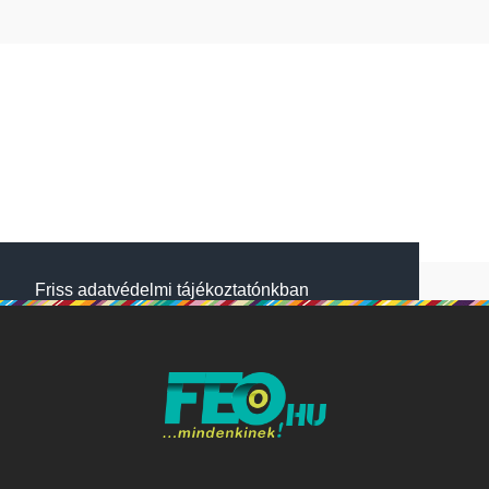
Friss adatvédelmi tájékoztatónkban
megtalálod, hogyan gondoskodunk adataid
védelméről. Oldalainkon HTTP-sütiket
használunk a jobb működésért. A Website
NetSolution Média Zrt. 2018 május 25.
napjától hatályos adatkezelési tájékoztatóját
itt olvashatod:
Adatkezelési tájékoztató