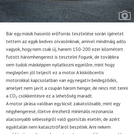
Bár egy másik hasonló erőforrás tesztelése során ígéretet
tettem az egyik kedves olvasónknak, amivel mindmáig adós
vagyok, hogy nem csak új, hanem 150-200 ezer kilométert
futott háromhengerest is tesztelni fogunk, de továbbra
sem tudok másképpen nyilatkozni egyelőre, mint hogy
meglepően jól teljesít ez a motor. A kisköbcentis
motorokkal kapcsolatban van egy negatív beidegződés,
amelyet nem javít a csupán három henger, de nincs mit tenni
a CO
csökkentésre ez a lehetőség maradt.
2
A motor járása valóban egy kicsit zakatolósabb, mint egy
négyhengeresé, illetve érezhető minimális rezonancia
alacsonyabb sebességről való gyorsítás esetén, de azért
egyáltalán nem katasztrófáról beszélek. Ami nekem