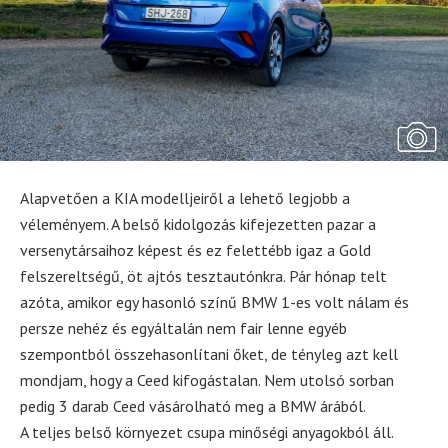
Alapvetően a KIA modelljeiről a lehető legjobb a
véleményem. A belső kidolgozás kifejezetten pazar a
versenytársaihoz képest és ez felettébb igaz a Gold
felszereltségű, öt ajtós tesztautónkra. Pár hónap telt
azóta, amikor egy hasonló színű BMW 1-es volt nálam és
persze nehéz és egyáltalán nem fair lenne egyéb
szempontból összehasonlítani őket, de tényleg azt kell
mondjam, hogy a Ceed kifogástalan. Nem utolsó sorban
pedig 3 darab Ceed vásárolható meg a BMW árából.
A teljes belső környezet csupa minőségi anyagokból áll.