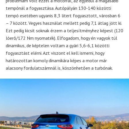
problémám volt ezzel a motorral, az egyedül a magasabb
tempónál a fogyasztása. Autópályán 130-140 közötti
tempó esetében ugyanis 8,3 litert fogyasztott, városban 6
– 7 között. Vegyes használat mellett pedig 7,1 átlag jött ki.
Ezt pedig kicsit soknak érzem a teljesítményhez képest (120
lóerő/172 Nm nyomaték). Elfogadom, hogy én vagyok túl
dinamikus, de képtelen voltam a gyári 5,6-6,1 közötti
fogyasztást elérni. Azt viszont el kell ismerni, hogy
határozottan komoly dinamikára képes a motor már
alacsony fordulatszámnál is, köszönhetően a turbónak.