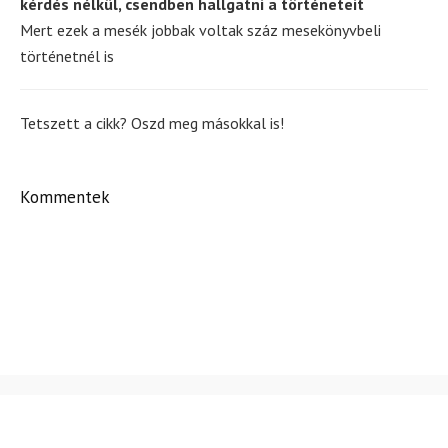
kérdés nélkül, csendben hallgatni a történeteit
Mert ezek a mesék jobbak voltak száz mesekönyvbeli
történetnél is
Tetszett a cikk? Oszd meg másokkal is!
Kommentek