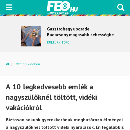
Gasztrohegy upgrade –
Badacsony magasabb sebességbe
kapcsol
KULTÚRKITÉRŐ
Otthon vidéken
A 10 legkedvesebb emlék a nagyszülőknél töltött,...
A 10 legkedvesebb emlék a
nagyszülőknél töltött, vidéki
vakációkról
Biztosan sokunk gyerekkorának meghatározó élményei
a nagyszülőknél töltött vidéki nyaralások. Én legalábbis