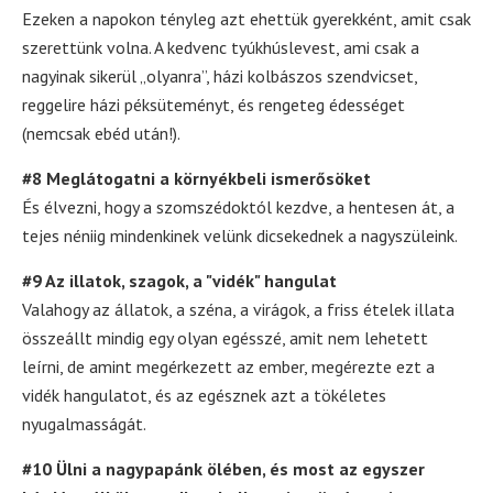
Ezeken a napokon tényleg azt ehettük gyerekként, amit csak
szerettünk volna. A kedvenc tyúkhúslevest, ami csak a
nagyinak sikerül „olyanra”, házi kolbászos szendvicset,
reggelire házi péksüteményt, és rengeteg édességet
(nemcsak ebéd után!).
#8 Meglátogatni a környékbeli ismerősöket
És élvezni, hogy a szomszédoktól kezdve, a hentesen át, a
tejes néniig mindenkinek velünk dicsekednek a nagyszüleink.
#9 Az illatok, szagok, a "vidék" hangulat
Valahogy az állatok, a széna, a virágok, a friss ételek illata
összeállt mindig egy olyan egésszé, amit nem lehetett
leírni, de amint megérkezett az ember, megérezte ezt a
vidék hangulatot, és az egésznek azt a tökéletes
nyugalmasságát.
#10 Ülni a nagypapánk ölében, és most az egyszer