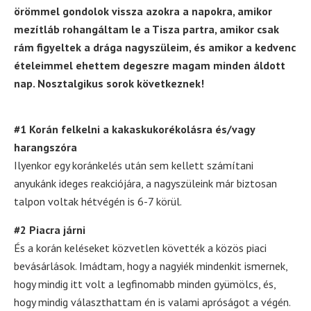
örömmel gondolok vissza azokra a napokra, amikor
mezítláb rohangáltam le a Tisza partra, amikor csak
rám figyeltek a drága nagyszüleim, és amikor a kedvenc
ételeimmel ehettem degeszre magam minden áldott
nap. Nosztalgikus sorok következnek!
#1 Korán felkelni a kakaskukorékolásra és/vagy
harangszóra
Ilyenkor egy koránkelés után sem kellett számítani
anyukánk ideges reakciójára, a nagyszüleink már biztosan
talpon voltak hétvégén is 6-7 körül.
#2 Piacra járni
És a korán keléseket közvetlen követték a közös piaci
bevásárlások. Imádtam, hogy a nagyiék mindenkit ismernek,
hogy mindig itt volt a legfinomabb minden gyümölcs, és,
hogy mindig választhattam én is valami apróságot a végén.