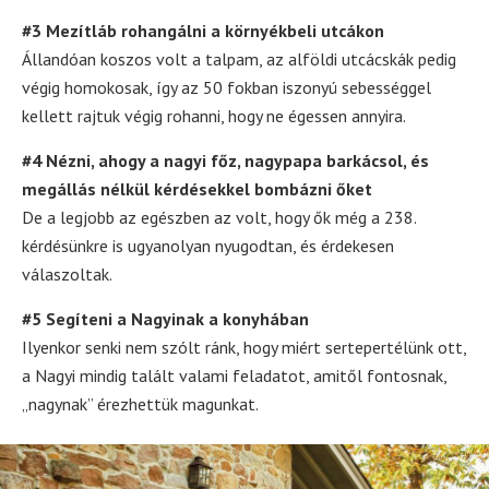
#3 Mezítláb rohangálni a környékbeli utcákon
Állandóan koszos volt a talpam, az alföldi utcácskák pedig
végig homokosak, így az 50 fokban iszonyú sebességgel
kellett rajtuk végig rohanni, hogy ne égessen annyira.
#4 Nézni, ahogy a nagyi főz, nagypapa barkácsol, és
megállás nélkül kérdésekkel bombázni őket
De a legjobb az egészben az volt, hogy ők még a 238.
kérdésünkre is ugyanolyan nyugodtan, és érdekesen
válaszoltak.
#5 Segíteni a Nagyinak a konyhában
Ilyenkor senki nem szólt ránk, hogy miért sertepertélünk ott,
a Nagyi mindig talált valami feladatot, amitől fontosnak,
„nagynak” érezhettük magunkat.