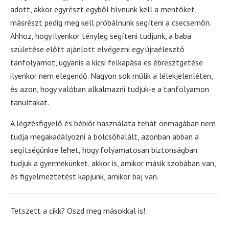
adott, akkor egyrészt egyből hívnunk kell a mentőket,
másrészt pedig meg kell próbálnunk segíteni a csecsemőn.
Ahhoz, hogy ilyenkor tényleg segíteni tudjunk, a baba
születése előtt ajánlott elvégezni egy újraélesztő
tanfolyamot, ugyanis a kicsi felkapása és ébresztgetése
ilyenkor nem elegendő. Nagyon sok múlik a lélekjelenléten,
és azon, hogy valóban alkalmazni tudjuk-e a tanfolyamon
tanultakat.
A légzésfigyelő és bébiőr használata tehát önmagában nem
tudja megakadályozni a bölcsőhalált, azonban abban a
segítségünkre lehet, hogy folyamatosan biztonságban
tudjuk a gyermekünket, akkor is, amikor másik szobában van,
és figyelmeztetést kapjunk, amikor baj van.
Tetszett a cikk? Oszd meg másokkal is!