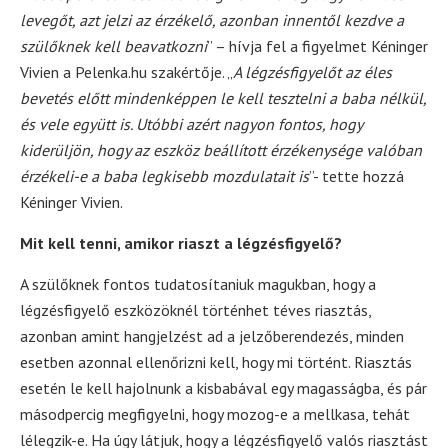
levegőt, azt jelzi az érzékelő, azonban innentől kezdve a
szülőknek kell beavatkozni
” – hívja fel a figyelmet Kéninger
Vivien a Pelenka.hu szakértője. „
A légzésfigyelőt az éles
bevetés előtt mindenképpen le kell tesztelni a baba nélkül,
és vele együtt is. Utóbbi azért nagyon fontos, hogy
kiderüljön, hogy az eszköz beállított érzékenysége valóban
érzékeli-e a baba legkisebb mozdulatait is
”- tette hozzá
Kéninger Vivien.
Mit kell tenni, amikor riaszt a légzésfigyelő?
A szülőknek fontos tudatosítaniuk magukban, hogy a
légzésfigyelő eszközöknél történhet téves riasztás,
azonban amint hangjelzést ad a jelzőberendezés, minden
esetben azonnal ellenőrizni kell, hogy mi történt. Riasztás
esetén le kell hajolnunk a kisbabával egy magasságba, és pár
másodpercig megfigyelni, hogy mozog-e a mellkasa, tehát
lélegzik-e. Ha úgy látjuk, hogy a légzésfigyelő valós riasztást