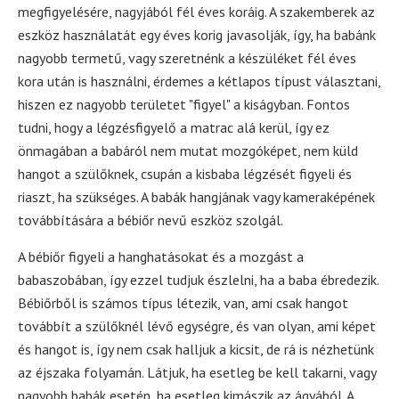
megfigyelésére, nagyjából fél éves koráig. A szakemberek az
eszköz használatát egy éves korig javasolják, így, ha babánk
nagyobb termetű, vagy szeretnénk a készüléket fél éves
kora után is használni, érdemes a kétlapos típust választani,
hiszen ez nagyobb területet "figyel" a kiságyban. Fontos
tudni, hogy a légzésfigyelő a matrac alá kerül, így ez
önmagában a babáról nem mutat mozgóképet, nem küld
hangot a szülőknek, csupán a kisbaba légzését figyeli és
riaszt, ha szükséges. A babák hangjának vagy kameraképének
továbbítására a bébiőr nevű eszköz szolgál.
A bébiőr figyeli a hanghatásokat és a mozgást a
babaszobában, így ezzel tudjuk észlelni, ha a baba ébredezik.
Bébiőrből is számos típus létezik, van, ami csak hangot
továbbít a szülőknél lévő egységre, és van olyan, ami képet
és hangot is, így nem csak halljuk a kicsit, de rá is nézhetünk
az éjszaka folyamán. Látjuk, ha esetleg be kell takarni, vagy
nagyobb babák esetén, ha esetleg kimászik az ágyából. A