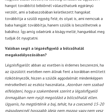
hangot továbbító bébiőrnél választhatunk egyirányú
verziót, ami a babaszobában keletkezett hangokat
továbbítja a szülői egység felé, és olyat is, ami nemcsak a
baba hangját továbbítja, hanem szülők is beszélhetnek a
babához. Így amíg odaérünk a kiságy mellé, hangunkkal meg
tudjuk őt nyugtatni.
Valóban segít a légzésfigyelő a bölcsőhalál
megakadályozásában?
Légzésfigyelőt abban az esetben is érdemes beszerezni, ha
az újszülött esetében nem állnak fent a korábban említett
rizikótényezők, hiszen a szülők aggodalmát mindenképpen
mérsékelheti az eszköz használata. „
Azonban nem szabad
elfelejteni, hogy a szakemberek szerint a légzésfigyelő
önmagában nem nyújt megoldást a bölcsőhalál ellen.
Ugyanis, ha megtörténik a baj, tehát, ha a csecsemő 15-20
másodpercnél hosszabb ideig nem mozog vagy nem vesz