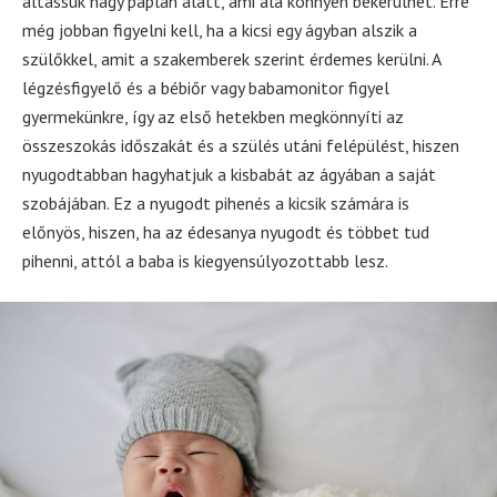
altassuk nagy paplan alatt, ami alá könnyen bekerülhet. Erre
még jobban figyelni kell, ha a kicsi egy ágyban alszik a
szülőkkel, amit a szakemberek szerint érdemes kerülni. A
légzésfigyelő és a bébiőr vagy babamonitor figyel
gyermekünkre, így az első hetekben megkönnyíti az
összeszokás időszakát és a szülés utáni felépülést, hiszen
nyugodtabban hagyhatjuk a kisbabát az ágyában a saját
szobájában. Ez a nyugodt pihenés a kicsik számára is
előnyös, hiszen, ha az édesanya nyugodt és többet tud
pihenni, attól a baba is kiegyensúlyozottabb lesz.