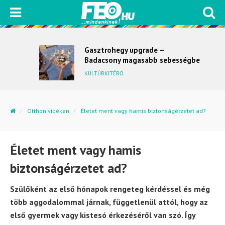
Gasztrohegy upgrade –
Badacsony magasabb sebességbe
kapcsol
KULTÚRKITÉRŐ
Otthon vidéken
Életet ment vagy hamis biztonságérzetet ad?
Életet ment vagy hamis
biztonságérzetet ad?
Szülőként az első hónapok rengeteg kérdéssel és még
több aggodalommal járnak, függetlenül attól, hogy az
első gyermek vagy kistesó érkezéséről van szó. Így