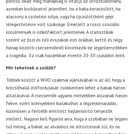
pontos okait még manapság is vitatja az orvostudomány,
azonban kockázatot jelenthet, ha a baba koraszülött, ha
alacsony a születési súlya, vagy ha újszülöttként gépi
lélegeztetésre volt szüksége. Emellett a rossz szociális
körülmények is rizikófaktort jelentenek. A statisztikák
szerint az őszi és téli évszakok esti óráiban, kettő és négy
hónap közötti csecsemőknél következik be legjellemzőbben
a tragédia. Ez csak hazánkban évente 20-30 családot érint.
Mit tehetnek a szülők?
Többek között a WHO szakmai ajánlásában is az áll, hogy a
bölcsőhalál előfordulását csökkenteni lehet a babák háton
altatásával. A csecsemők ugyanis mélyebben alszanak hason
fekve, ezért könnyebben kialakulhat a légzéskimaradás,
különösen a fentebb említett hajlamosító tényezők
mellett. Nagyon kell figyelni arra, hogy a szobában ne legyen
túl meleg, a babát az alváshoz ne öltöztessük túl, és ne