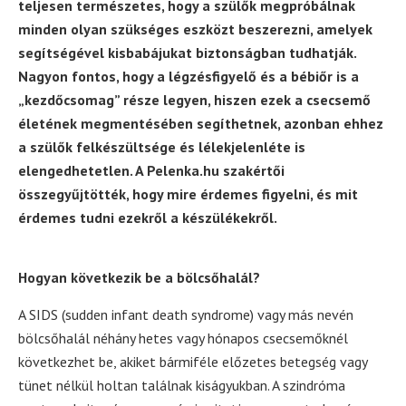
teljesen természetes, hogy a szülők megpróbálnak
minden olyan szükséges eszközt beszerezni, amelyek
segítségével kisbabájukat biztonságban tudhatják.
Nagyon fontos, hogy a légzésfigyelő és a bébiőr is a
„kezdőcsomag” része legyen, hiszen ezek a csecsemő
életének megmentésében segíthetnek, azonban ehhez
a szülők felkészültsége és lélekjelenléte is
elengedhetetlen. A Pelenka.hu szakértői
összegyűjtötték, hogy mire érdemes figyelni, és mit
érdemes tudni ezekről a készülékekről.
Hogyan következik be a bölcsőhalál?
A SIDS (sudden infant death syndrome) vagy más nevén
bölcsőhalál néhány hetes vagy hónapos csecsemőknél
következhet be, akiket bármiféle előzetes betegség vagy
tünet nélkül holtan találnak kiságyukban. A szindróma