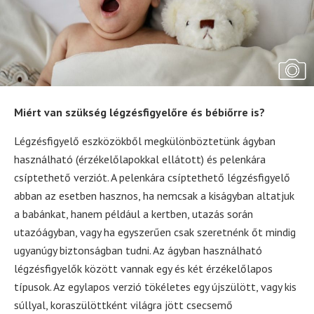
Miért van szükség légzésfigyelőre és bébiőrre is?
Légzésfigyelő eszközökből megkülönböztetünk ágyban
használható (érzékelőlapokkal ellátott) és pelenkára
csíptethető verziót. A pelenkára csíptethető légzésfigyelő
abban az esetben hasznos, ha nemcsak a kiságyban altatjuk
a babánkat, hanem például a kertben, utazás során
utazóágyban, vagy ha egyszerűen csak szeretnénk őt mindig
ugyanúgy biztonságban tudni. Az ágyban használható
légzésfigyelők között vannak egy és két érzékelőlapos
típusok. Az egylapos verzió tökéletes egy újszülött, vagy kis
súllyal, koraszülöttként világra jött csecsemő