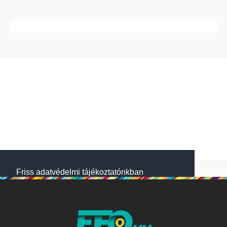
Friss adatvédelmi tájékoztatónkban
megtalálod, hogyan gondoskodunk adataid
védelméről. Oldalainkon HTTP-sütiket
használunk a jobb működésért. A Website
NetSolution Média Zrt. 2018 május 25.