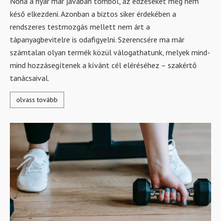
Noha a nyár már javában tombol, az edzéseket még nem
késő elkezdeni. Azonban a biztos siker érdekében a
rendszeres testmozgás mellett nem árt a
tápanyagbevitelre is odafigyelni. Szerencsére ma már
számtalan olyan termék közül válogathatunk, melyek mind-
mind hozzásegítenek a kívánt cél eléréséhez – szakértő
tanácsaival.
olvass tovább