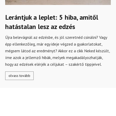
Lerántjuk a leplet: 5 hiba, amitől
hatástalan lesz az edzés
Újra belevágnál az edzésbe, és jól szeretnéd csinálni? Vagy
épp ellenkezőleg, már egy ideje végzed a gyakorlatokat,
mégsem látod az eredményt? Akkor ez a cikk Neked készült,
íme azok a jellemző hibák, melyek megakadályozhatják,
hogy az edzések elérjék a céljukat – szakértő tippjeivel.
olvass tovább