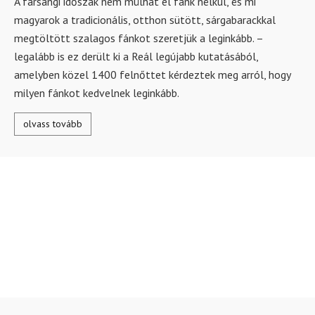
A farsangi időszak nem múlhat el fánk nélkül, és mi
magyarok a tradicionális, otthon sütött, sárgabarackkal
megtöltött szalagos fánkot szeretjük a leginkább. –
legalább is ez derült ki a Reál legújabb kutatásából,
amelyben közel 1400 felnőttet kérdeztek meg arról, hogy
milyen fánkot kedvelnek leginkább.
olvass tovább