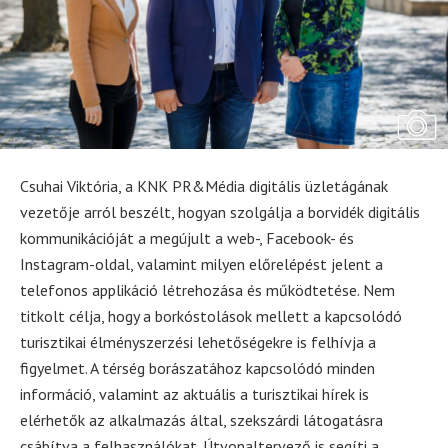
Csuhai Viktória, a KNK PR&Média digitális üzletágának
vezetője arról beszélt, hogyan szolgálja a borvidék digitális
kommunikációját a megújult a web-, Facebook- és
Instagram-oldal, valamint milyen előrelépést jelent a
telefonos applikáció létrehozása és működtetése. Nem
titkolt célja, hogy a borkóstolások mellett a kapcsolódó
turisztikai élményszerzési lehetőségekre is felhívja a
figyelmet. A térség borászatához kapcsolódó minden
információ, valamint az aktuális a turisztikai hírek is
elérhetők az alkalmazás által, szekszárdi látogatásra
csábítva a felhasználókat. Útvonaltervező is segíti a