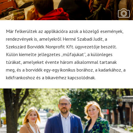
Már felkerültek az applikációra azok a közelgő események,
rendezvények is, amelyekről Herrné Szabadi Judit, a
Szekszárd Borvidék Nonprofit Kft. ügyvezetője beszélt.
Külön kiemelte jellegzetes „műfajukat”, a különleges
túrákat, amelyeket évente három alkalommal tartanak
meg, és a borvidék egy-egy ikonikus borához, a kadarkához, a
kékfrankoshoz és a bikavérhez kapcsolódnak.