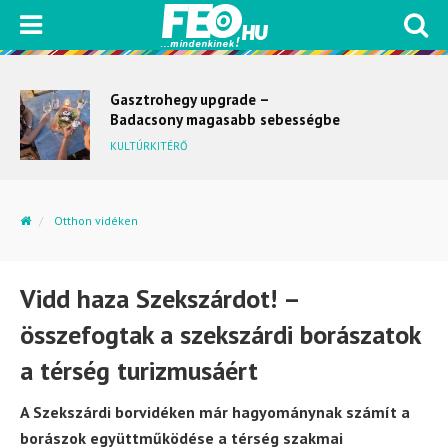
Gasztrohegy upgrade –
Badacsony magasabb sebességbe
kapcsol
KULTÚRKITÉRŐ
Otthon vidéken
Vidd haza Szekszárdot! – összefogtak a szekszárdi...
Vidd haza Szekszárdot! –
összefogtak a szekszárdi borászatok
a térség turizmusáért
A Szekszárdi borvidéken már hagyománynak számít a
borászok együttműködése a térség szakmai