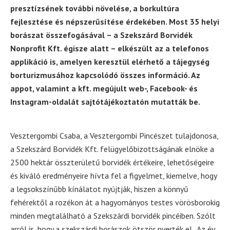
presztízsének további növelése, a borkultúra
fejlesztése és népszerűsítése érdekében. Most 35 helyi
borászat összefogásával – a Szekszárd Borvidék
Nonprofit Kft. égisze alatt – elkészült az a telefonos
applikáció is, amelyen keresztül elérhető a tájegység
borturizmusához kapcsolódó összes információ. Az
appot, valamint a kft. megújult web-, Facebook- és
Instagram-oldalát sajtótájékoztatón mutatták be.
Vesztergombi Csaba, a Vesztergombi Pincészet tulajdonosa,
a Szekszárd Borvidék Kft. felügyelőbizottságának elnöke a
2500 hektár összterületű borvidék értékeire, lehetőségeire
és kiváló eredményeire hívta fel a figyelmet, kiemelve, hogy
a legsokszínűbb kínálatot nyújtják, hiszen a könnyű
fehérektől a rozékon át a hagyományos testes vörösborokig
minden megtalálható a Szekszárdi borvidék pincéiben. Szólt
arról is, hogy a szekszárdi borászok ötször nyerték el „Az év