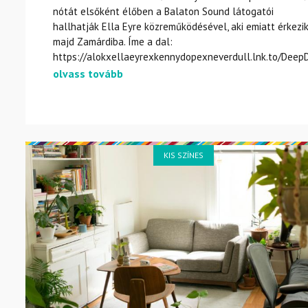
nótát elsőként élőben a Balaton Sound látogatói
hallhatják Ella Eyre közreműködésével, aki emiatt érkezi
majd Zamárdiba. Íme a dal:
https://alokxellaeyrexkennydopexneverdull.lnk.to/Dee
olvass tovább
KIS SZÍNES