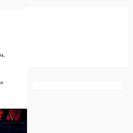
és,
ai