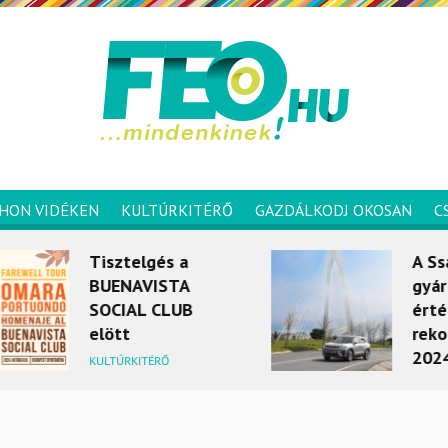
HON VIDÉKEN
KULTÚRKITÉRŐ
GAZDÁLKODJ OKOSAN
C
Tisztelgés a
A Ssang
BUENAVISTA
gyártója
SOCIAL CLUB
értékesí
elött
rekordot 
2024 ápr
KULTÚRKITÉRŐ
MOBILITÁS