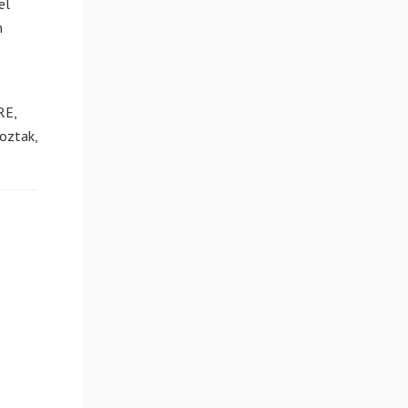
el
n
RE,
koztak,