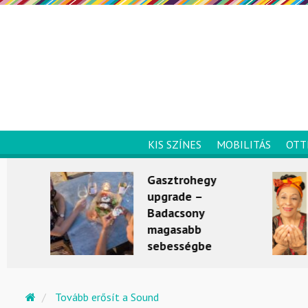
KIS SZÍNES
MOBILITÁS
OTT
Gasztrohegy
upgrade –
Badacsony
magasabb
sebességbe
kapcsol
KULTÚRKITÉRŐ
Tovább erősít a Sound