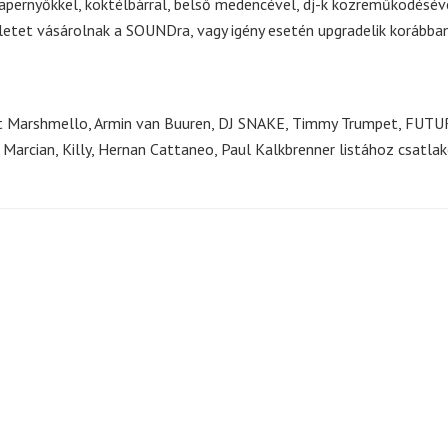
napernyőkkel, koktélbárral, belső medencével, dj-k közreműködésév
rletet vásárolnak a SOUNDra, vagy igény esetén upgradelik korábba
tt Marshmello, Armin van Buuren, DJ SNAKE, Timmy Trumpet, FUTU
Marcian, Killy, Hernan Cattaneo, Paul Kalkbrenner listához csatla