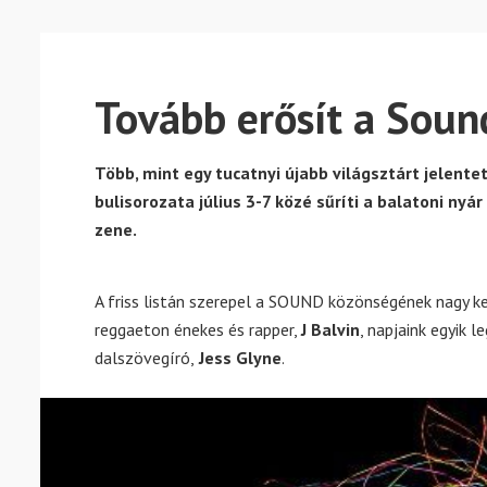
Tovább erősít a Soun
Több, mint egy tucatnyi újabb világsztárt jelente
bulisorozata július 3-7 közé sűríti a balatoni nyá
zene.
A friss listán szerepel a SOUND közönségének nagy k
reggaeton énekes és rapper,
J Balvin
, napjaink egyik 
dalszövegíró,
Jess Glyne
.