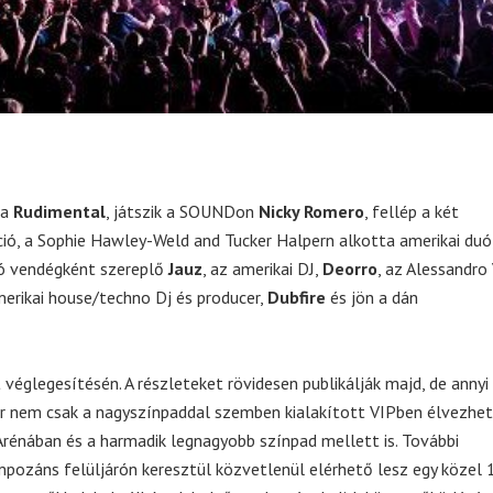
 a
Rudimental
, játszik a SOUNDon
Nicky Romero
, fellép a két
ió, a Sophie Hawley-Weld and Tucker Halpern alkotta amerikai duó
ndó vendégként szereplő
Jauz
, az amerikai DJ,
Deorro
, az Alessandro 
amerikai house/techno Dj és producer,
Dubfire
és jön a dán
 véglegesítésén. A részleteket rövidesen publikálják majd, de annyi
r nem csak a nagyszínpaddal szemben kialakított VIPben élvezhet
rénában és a harmadik legnagyobb színpad mellett is. További
mpozáns felüljárón keresztül közvetlenül elérhető lesz egy közel