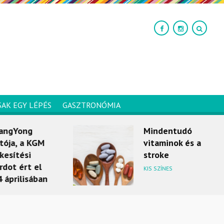
SAK EGY LÉPÉS
GASZTRONÓMIA
Yong
Mindentudó
, a KGM
vitaminok és a
tési
stroke
ért el
KIS SZÍNES
ilisában