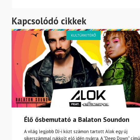
Kapcsolódó cikkek
KULTÚRKITÉRŐ
Élő ősbemutató a Balaton Soundon
A világ legjobb DJ-i közt számon tartott Alok egy új
sikerszámmal rukkolt elő idén nyárra. A "Deep Down" című