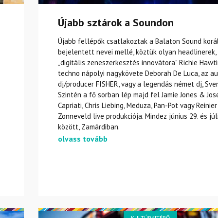
Újabb sztárok a Soundon
Újabb fellépők csatlakoztak a Balaton Sound kor
bejelentett nevei mellé, köztük olyan headlinerek,
„digitális zeneszerkesztés innovátora" Richie Hawti
techno nápolyi nagykövete Deborah De Luca, az au
dj/producer FISHER, vagy a legendás német dj, Sve
Szintén a fő sorban lép majd fel Jamie Jones & Jo
Capriati, Chris Liebing, Meduza, Pan-Pot vagy Reinier
Zonneveld live produkciója. Mindez június 29. és júli
között, Zamárdiban.
olvass tovább
KULTÚRKITÉRŐ