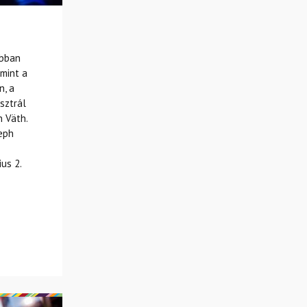
ábban
 mint a
n, a
sztrál
n Väth.
seph
us 2.