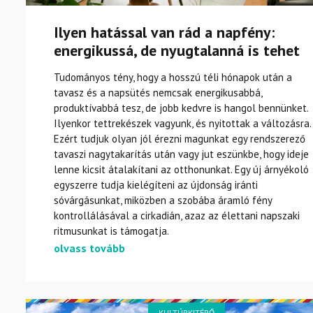
Ilyen hatással van rád a napfény:
energikussá, de nyugtalanná is tehet
Tudományos tény, hogy a hosszú téli hónapok után a
tavasz és a napsütés nemcsak energikusabbá,
produktívabbá tesz, de jobb kedvre is hangol bennünket.
Ilyenkor tettrekészek vagyunk, és nyitottak a változásra.
Ezért tudjuk olyan jól érezni magunkat egy rendszerező
tavaszi nagytakarítás után vagy jut eszünkbe, hogy ideje
lenne kicsit átalakítani az otthonunkat. Egy új árnyékoló
egyszerre tudja kielégíteni az újdonság iránti
sóvárgásunkat, miközben a szobába áramló fény
kontrollálásával a cirkadián, azaz az élettani napszaki
ritmusunkat is támogatja.
olvass tovább
KULTÚRKITÉRŐ