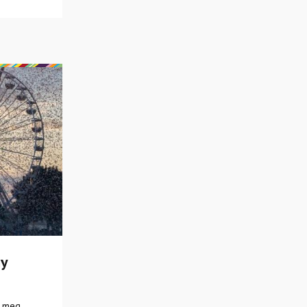
my
e meg