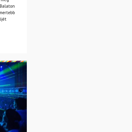
 Balaton
smertebb
őjét