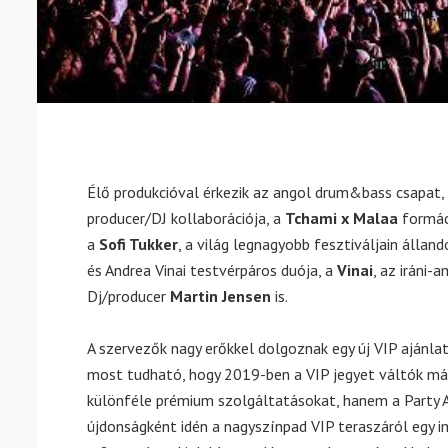
Élő produkcióval érkezik az angol drum&bass csapat,
producer/DJ kollaborációja, a
Tchami x Malaa
formác
a
Sofi Tukker
, a világ legnagyobb fesztiváljain álla
és Andrea Vinai testvérpáros duója, a
Vinai
, az iráni-
Dj/producer
Martin Jensen
is.
A szervezők nagy erőkkel dolgoznak egy új VIP ajánlat
most tudható, hogy 2019-ben a VIP jegyet váltók má
különféle prémium szolgáltatásokat, hanem a Party A
újdonságként idén a nagyszínpad VIP teraszáról egy i