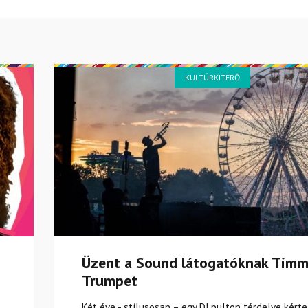
KULTÚRKITÉRŐ
Üzent a Sound látogatóknak Tim
Trumpet
Két éve - stílusosan – egy DJ pulton térdelve kért