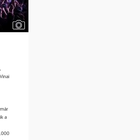
,
Vinai
 már
ik a
 1000