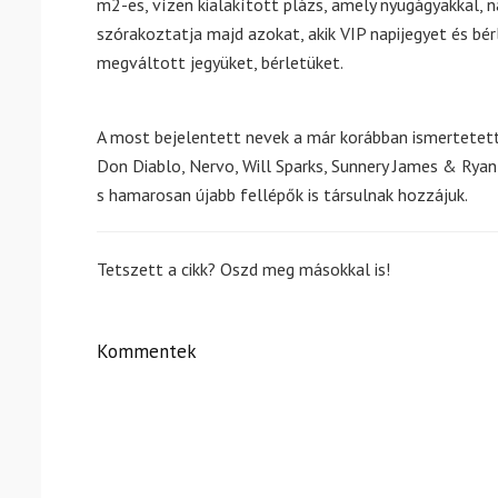
m2-es, vízen kialakított plázs, amely nyugágyakkal, 
szórakoztatja majd azokat, akik VIP napijegyet és bé
megváltott jegyüket, bérletüket.
A most bejelentett nevek a már korábban ismertete
Don Diablo, Nervo, Will Sparks, Sunnery James & Ryan 
s hamarosan újabb fellépők is társulnak hozzájuk.
Tetszett a cikk? Oszd meg másokkal is!
Kommentek