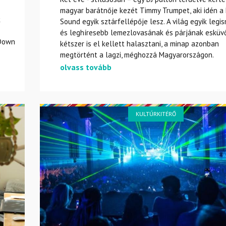
magyar barátnője kezét Timmy Trumpet, aki idén a
k
Sound egyik sztárfellépője lesz. A világ egyik legi
és leghíresebb lemezlovasának és párjának esküv
pDown
kétszer is el kellett halasztani, a minap azonban
megtörtént a lagzi, méghozzá Magyarországon.
olvass tovább
KULTÚRKITÉRŐ