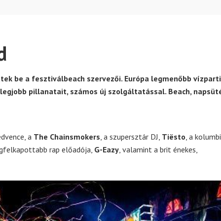
d
ttek be a fesztiválbeach szervezői. Európa legmenőbb vízparti
r legjobb pillanatait, számos új szolgáltatással. Beach, napsüt
edvence, a
The Chainsmokers
, a szupersztár DJ,
Tiësto
, a kolumbi
legfelkapottabb rap előadója,
G-Eazy
, valamint a brit énekes,