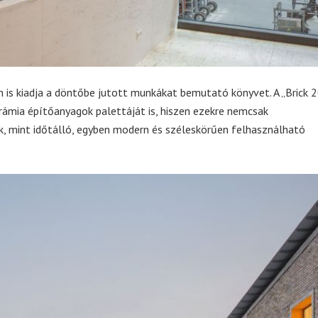
 is kiadja a döntőbe jutott munkákat bemutató könyvet. A „Brick 2
rámia építőanyagok palettáját is, hiszen ezekre nemcsak
k, mint időtálló, egyben modern és széleskörűen felhasználható