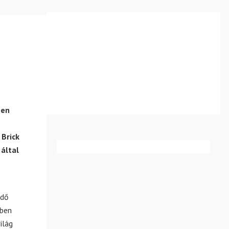
ben
 Brick
által
edő
sben
ilág