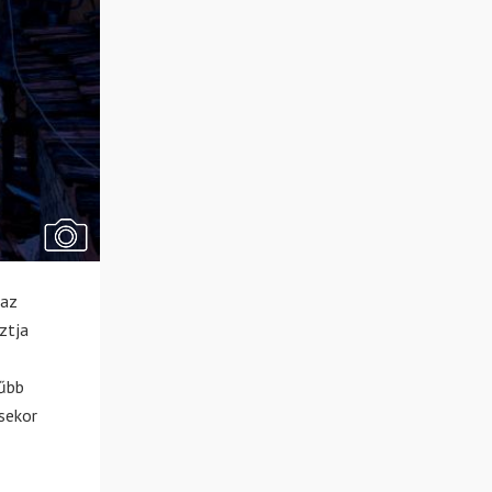
 az
ztja
rűbb
sekor