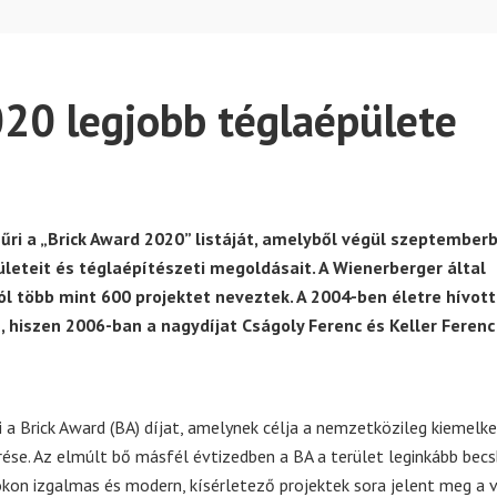
20 legjobb téglaépülete
űri a „Brick Award 2020” listáját, amelyből végül szeptember
pületeit és téglaépítészeti megoldásait. A Wienerberger által
l több mint 600 projektet neveztek. A 2004-ben életre hívott
hiszen 2006-ban a nagydíjat Cságoly Ferenc és Keller Ferenc 
ri a Brick Award (BA) díjat, amelynek célja a nemzetközileg kiemelk
se. Az elmúlt bő másfél évtizedben a BA a terület leginkább bec
tokon izgalmas és modern, kísérletező projektek sora jelent meg a v