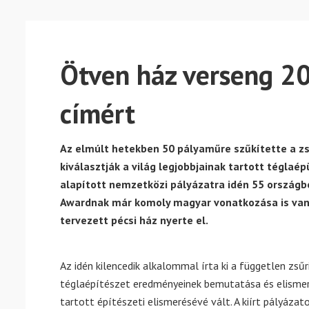
Ötven ház verseng 20
címért
Az elmúlt hetekben 50 pályaműre szűkítette a zs
kiválasztják a világ legjobbjainak tartott téglaé
alapított nemzetközi pályázatra idén 55 országbó
Awardnak már komoly magyar vonatkozása is van, 
tervezett pécsi ház nyerte el.
Az idén kilencedik alkalommal írta ki a független zsű
téglaépítészet eredményeinek bemutatása és elismeré
tartott építészeti elismerésévé vált. A kiírt pályáza