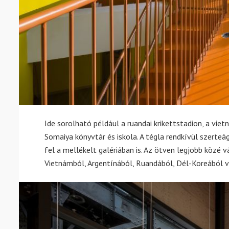
Ide sorolható például a ruandai krikettstadion, a vi
Somaiya könyvtár és iskola. A tégla rendkívül szerte
fel a mellékelt galériában is. Az ötven legjobb közé v
Vietnámból, Argentínából, Ruandából, Dél-Koreából v