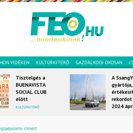
HON VIDÉKEN
KULTÚRKITÉRŐ
GAZDÁLKODJ OKOSAN
C
Tisztelgés a
A Ssang
BUENAVISTA
gyártója
SOCIAL CLUB
értékesí
elött
rekordot 
2024 ápr
KULTÚRKITÉRŐ
MOBILITÁS
églaépülete címért