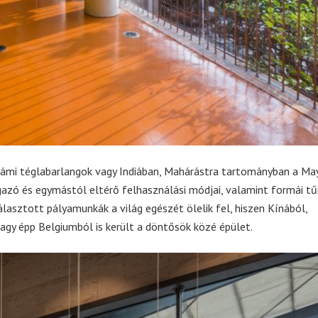
etnámi téglabarlangok vagy Indiában, Mahárástra tartományban a Ma
ágazó és egymástól eltérő felhasználási módjai, valamint formái t
álasztott pályamunkák a világ egészét ölelik fel, hiszen Kínából,
agy épp Belgiumból is került a döntősök közé épület.