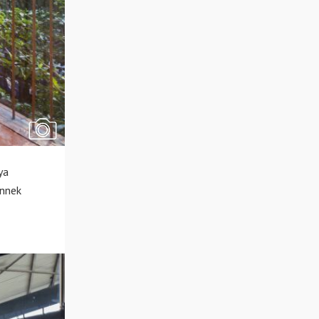
ya
űnnek