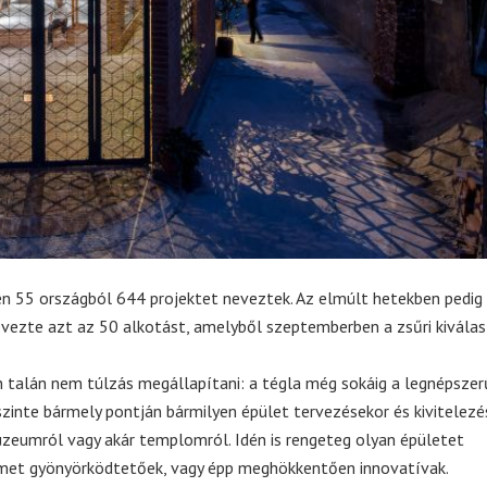
dén 55 országból 644 projektet neveztek. Az elmúlt hetekben pedig
evezte azt az 50 alkotást, amelyből szeptemberben a zsűri kiválas
n talán nem túlzás megállapítani: a tégla még sokáig a legnépsze
szinte bármely pontján bármilyen épület tervezésekor és kivitelezé
zeumról vagy akár templomról. Idén is rengeteg olyan épületet
emet gyönyörködtetőek, vagy épp meghökkentően innovatívak.