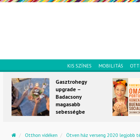
KIS SZÍNES
MOBILITÁS
OTT
Gasztrohegy
upgrade –
Badacsony
magasabb
sebességbe
kapcsol
KULTÚRKITÉRŐ
Otthon vidéken
Ötven ház verseng 2020 legjobb t