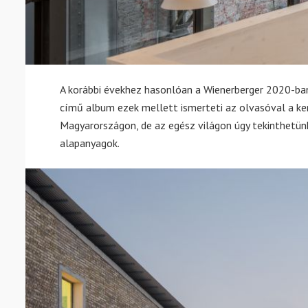
A korábbi évekhez hasonlóan a Wienerberger 2020-ban
című album ezek mellett ismerteti az olvasóval a ke
Magyarországon, de az egész világon úgy tekinthetün
alapanyagok.