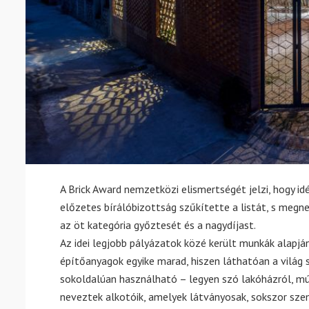
A Brick Award nemzetközi elismertségét jelzi, hogy i
előzetes bírálóbizottság szűkítette a listát, s megn
az öt kategória győztesét és a nagydíjast.
Az idei legjobb pályázatok közé került munkák alapjá
építőanyagok egyike marad, hiszen láthatóan a világ 
sokoldalúan használható – legyen szó lakóházról, mú
neveztek alkotóik, amelyek látványosak, sokszor sz