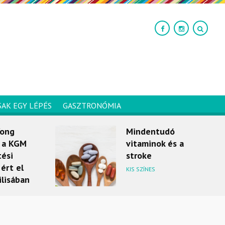
SAK EGY LÉPÉS
GASZTRONÓMIA
Yong
Mindentudó
, a KGM
vitaminok és a
tési
stroke
ért el
KIS SZÍNES
ilisában