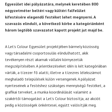
Egyesület idei pályázatára, melynek keretében 800
négyzetméter beltéri vagy kültéri falfelület
kifestésére elegendő festéket lehet megnyerni. A
szavazás elindult, a következő körbe a kategóriánként
három legtöbb szavazatot kapott projekt jut majd be.
A Let’s Colour Egyesület projektjében bármely közösség
vagy társadalmi csoportosulás elindulhatott, akik
tevékenyen részt akarnak vállalni környezetük
megszépítésében. A jelentkezéseket idén is két kategóriában
várták, a tízezer fő alatti, illetve a tízezres lélekszámot
meghaladó települések külön versengenek. A pályázat
nyerteseinek a festéshez szükséges mennyiségű festéket, a
grafikai terveket, a munka koordinálását valamint a
szakértői támogatást a Let’s Colour biztosítja, az akciót
pedig a közösségek önkéntesei, együtt valósítják meg.