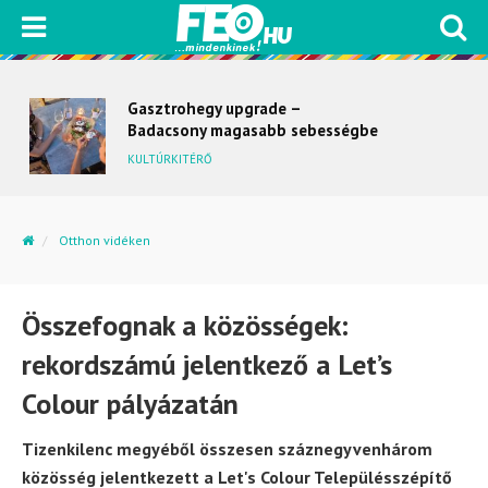
Gasztrohegy upgrade –
Badacsony magasabb sebességbe
kapcsol
KULTÚRKITÉRŐ
Otthon vidéken
Összefognak a közösségek: rekordszámú jelentkező a...
Összefognak a közösségek:
rekordszámú jelentkező a Let’s
Colour pályázatán
Tizenkilenc megyéből összesen száznegyvenhárom
közösség jelentkezett a Let's Colour Településszépítő