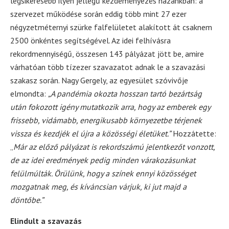
legsikeresebb ilyen jellegű kezdeményezés hazánkban: a
szervezet működése során eddig több mint 27 ezer
négyzetméternyi szürke falfelületet alakított át csaknem
2500 önkéntes segítségével. Az idei felhívásra
rekordmennyiségű, összesen 143 pályázat jött be, amire
várhatóan több tízezer szavazatot adnak le a szavazási
szakasz során. Nagy Gergely, az egyesület szóvivője
elmondta:
„A pandémia okozta hosszan tartó bezártság
után fokozott igény mutatkozik arra, hogy az emberek egy
frissebb, vidámabb, energikusabb környezetbe térjenek
vissza és kezdjék el újra a közösségi életüket.”
Hozzátette:
„
Már az előző pályázat is rekordszámú jelentkezőt vonzott,
de az idei eredmények pedig minden várakozásunkat
felülmúlták. Örülünk, hogy a színek ennyi közösséget
mozgatnak meg, és kíváncsian várjuk, ki jut majd a
döntőbe.”
Elindult a szavazás