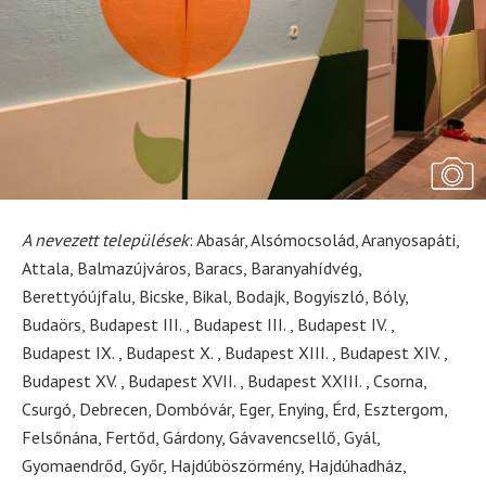
A nevezett települések
: Abasár, Alsómocsolád, Aranyosapáti,
Attala, Balmazújváros, Baracs, Baranyahídvég,
Berettyóújfalu, Bicske, Bikal, Bodajk, Bogyiszló, Bóly,
Budaörs, Budapest III. , Budapest III. , Budapest IV. ,
Budapest IX. , Budapest X. , Budapest XIII. , Budapest XIV. ,
Budapest XV. , Budapest XVII. , Budapest XXIII. , Csorna,
Csurgó, Debrecen, Dombóvár, Eger, Enying, Érd, Esztergom,
Felsőnána, Fertőd, Gárdony, Gávavencsellő, Gyál,
Gyomaendrőd, Győr, Hajdúböszörmény, Hajdúhadház,