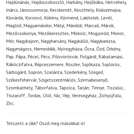
Hajdúnánás, Hajdúszoboszló, Harkány, Hejőbába, Hetvehely,
Inárcs, Jánossomorja, Kecskemét, Keszthely, Kiskunmajsa,
Kisvárda, Koroncó, Kökény, Körmend, Lakitelek, Levél,
Maglód, Magyarnándor, Mályi, Mándok, Marcali, Márok,
Mezőcsokonya, Mezőkeresztes, Miskolc, Mogyoród, Monor,
Mór, Nagybajom, Nagyharsány, Nagykálló, Nagykanizsa,
Nagymágocs, Nemesbikk, Nyíregyháza, Ócsa, Ózd, Örkény,
Pap, Pápa, Pécel, Pécs, Pilisvörösvár, Polgárdi, Rábatamási,
Rákóczifalva, Répceszemere, Röszke, Sajókaza, Sajóörös,
Sárbogárd, Sopron, Szalánta, Szederkény, Szeged,
Székesfehérvár, Szigetszentmiklós, Szirmabesenyő,
Szombathely, Táborfalva, Tapolca, Tarján, Tinnye, Tiszalúc,
Tiszaroff, Tordas, Üllő, Vác, Vép, Veresegyház, Zichyújfalu,
Zirc.
Tetszett a cikk? Oszd meg másokkal is!