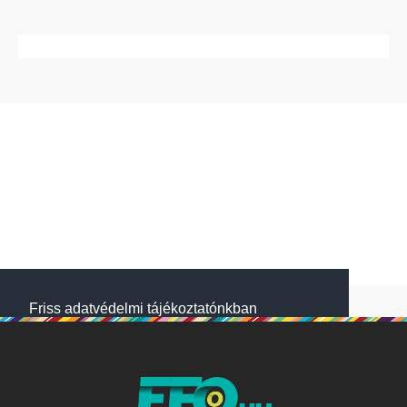
Friss adatvédelmi tájékoztatónkban
megtalálod, hogyan gondoskodunk adataid
védelméről. Oldalainkon HTTP-sütiket
használunk a jobb működésért. A Website
NetSolution Média Zrt. 2018 május 25.