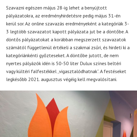
Szavazni egészen május 28-ig lehet a benyújtott
pályázatokra, az eredményhirdetésre pedig május 31-én
kerül sor. Az online szavazás eredményeként a kategóriák 3-
3 legtöbb szavazatot kapott pályázata jut be a döntőbe. A
döntős pályázatokat a korábban megszerzett szavazatok
számától függetlenül értékeli a szakmai zsűri, és hirdeti ki a
kategóriánkénti győzteseket. A döntőbe jutott, de nem
nyertes pályázók idén is 50-50 liter Dulux színes beltéri
vagy kültéri falfestékkel „vigasztalódhatnak”. A festéseket
legkésőbb 2021. augusztus végéig kell megvalósítani.