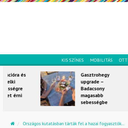
KIS SZÍNES
MOBILITÁS
OTT
Gasztrohegy
upgrade –
Badacsony
magasabb
sebességbe
kapcsol
KULTÚRKITÉRŐ
Országos kutatásban tárták fel a hazai fogyasztók...