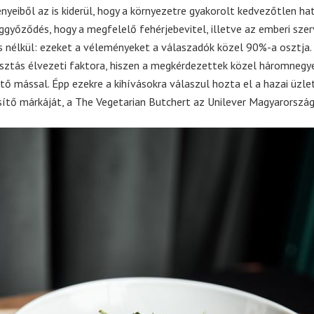
ényeiből az is kiderül, hogy a környezetre gyakorolt kedvezőtlen ha
yőződés, hogy a megfelelő fehérjebevitel, illetve az emberi sze
 nélkül: ezeket a véleményeket a válaszadók közel 90%-a osztja.
sztás élvezeti faktora, hiszen a megkérdezettek közel háromnegy
tő mással. Épp ezekre a kihívásokra válaszul hozta el a hazai üzl
esítő márkáját, a The Vegetarian Butchert az Unilever Magyarország