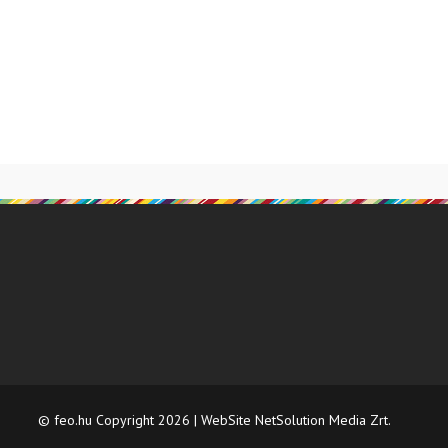
ználunk a jobb
Nem fogadom el
Elfogadom
© feo.hu Copyright 2026 | WebSite NetSolution Media Zrt.