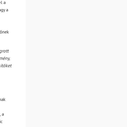
l a
agy a
tőnek
grott
emény,
ítőket
nak
 a
ic