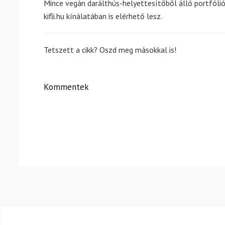
Mince vegán darálthús-helyettesítőből álló portfóli
kifli.hu kínálatában is elérhető lesz.
Tetszett a cikk? Oszd meg másokkal is!
Kommentek