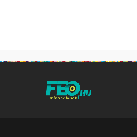
ondoskodunk adataid védelméről. Oldalainkon HTTP-sütiket has
 napjától hatályos adatkezelési tájékoztatóját itt olvashatod: