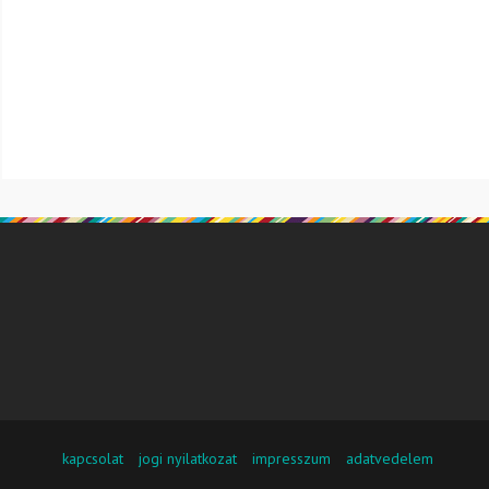
Friss adatvédelmi tájékoztatónkban megtalálod, hogyan g
működésért. A Website NetSolution Média Zrt. 2018 május 25.
kapcsolat
jogi nyilatkozat
impresszum
adatvedelem
Adatkezelési tájékoztató