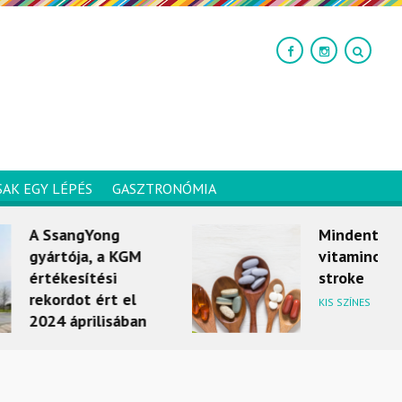
SAK EGY LÉPÉS
GASZTRONÓMIA
Yong
Mindentudó
, a KGM
vitaminok és a
tési
stroke
ért el
KIS SZÍNES
ilisában