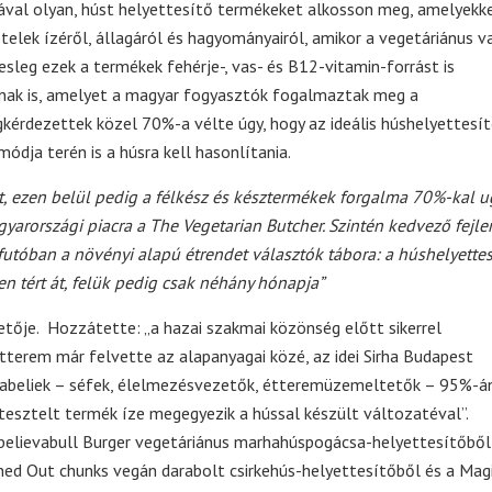
ával olyan, húst helyettesítő termékeket alkosson meg, amelyekke
elek ízéről, állagáról és hagyományairól, amikor a vegetáriánus v
leg ezek a termékek fehérje-, vas- és B12-vitamin-forrást is
knak is, amelyet a magyar fogyasztók fogalmaztak meg a
kérdezettek közel 70%-a vélte úgy, hogy az ideális húshelyettesí
ódja terén is a húsra kell hasonlítania.
t, ezen belül pedig a félkész és késztermékek forgalma 70%-kal u
gyarországi piacra a The Vegetarian Butcher. Szintén kedvező fejl
futóban a növényi alapú étrendet választók tábora: a húshelyettes
n tért át, felük pedig csak néhány hónapja”
tője. Hozzátette: „a hazai szakmai közönség előtt sikerrel
tterem már felvette az alapanyagai közé, az idei Sirha Budapest
kmabeliek – séfek, élelmezésvezetők, étteremüzemeltetők – 95%-á
 tesztelt termék íze megegyezik a hússal készült változatéval”.
believabull Burger vegetáriánus marhahúspogácsa-helyettesítőből,
ned Out chunks vegán darabolt csirkehús-helyettesítőből és a Mag