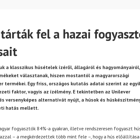
tárták fel a hazai fogyasz
sait
 a klasszikus húsételek ízéről, állagáról és hagyományairól,
rmékeket választanak, hiszen mostantól a magyarországi
 termékei. Egy friss, országos kutatás adatai szerint az egyi
eti faktor, vagyis az ízélmény. E tekintetben az Unilever
és versenyképes alternatívát nyújt, a húsok és húskészítmén
ti hatás mellett.
 magyar fogyasztók 84%-a gyakran, illetve rendszeresen fogyaszt hú
azzal – a megkérdezettek több mint fele –, hogy a hús előállítása