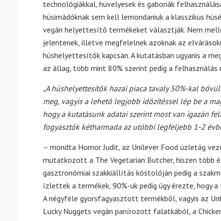
technológiákkal, hüvelyesek és gabonák felhasználás
húsimádóknak sem kell lemondaniuk a klasszikus húsét
vegán helyettesítő termékeket választják. Nem melles
jelentenek, illetve megfelelnek azoknak az elváráso
húshelyettesítők kapcsán. A kutatásban ugyanis a meg
az állag, több mint 80% szerint pedig a felhasználás m
„A húshelyettesítők hazai piaca tavaly 50%-kal bővül
meg, vagyis a lehető legjobb időzítéssel lép be a ma
hogy a kutatásunk adatai szerint most van igazán fel
fogyasztók kétharmada az utóbbi legfeljebb 1-2 évbe
– mondta Homor Judit, az Unilever Food üzletág veze
mutatkozott a The Vegetarian Butcher, hiszen több é
gasztronómiai szakkiállítás kóstolóján pedig a sza
ízlettek a termékek, 90%-uk pedig úgy érezte, hogy a
A négyféle gyorsfagyasztott termékből, vagyis az Un
Lucky Nuggets vegán panírozott falatkából, a Chicke