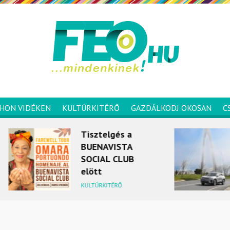
HON VIDÉKEN
KULTÚRKITÉRŐ
GAZDÁLKODJ OKOSAN
C
Tisztelgés a
A Ssang
BUENAVISTA
gyártója
SOCIAL CLUB
értékesí
elött
rekordot 
2024 ápr
KULTÚRKITÉRŐ
MOBILITÁS