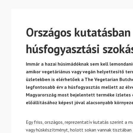
Országos kutatásban 
húsfogyasztási szoká
Immár a hazai húsimádóknak sem kell lemondaniuk
amikor vegetáriánus vagy vegán helyettesítő te
üzletekben is elérhetőek a The Vegetarian Butcher
legfontosabb érv a húsfogyasztás mellett az élvez
Magyarország most bejelentett terméke ízletes 
előállításához képest jóval alacsonyabb környeze
Egy friss, országos, reprezentatív kutatás szerint a
vagy húskészítményt, holott sokan vannak tisztában 