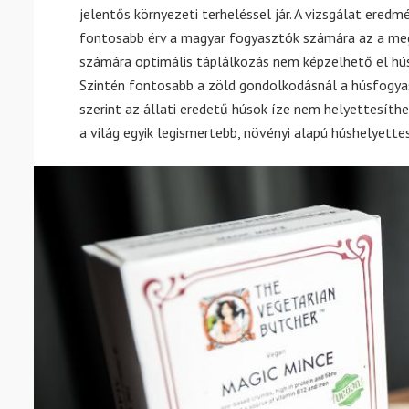
jelentős környezeti terheléssel jár. A vizsgálat eredm
fontosabb érv a magyar fogyasztók számára az a megg
számára optimális táplálkozás nem képzelhető el hús
Szintén fontosabb a zöld gondolkodásnál a húsfogya
szerint az állati eredetű húsok íze nem helyettesíthe
a világ egyik legismertebb, növényi alapú húshelyett