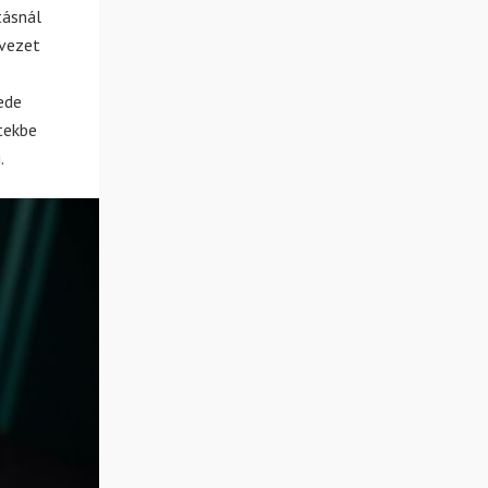
tásnál
rvezet
ede
etekbe
.