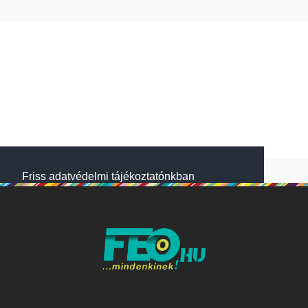
Friss adatvédelmi tájékoztatónkban
megtalálod, hogyan gondoskodunk adataid
védelméről. Oldalainkon HTTP-sütiket
használunk a jobb működésért. A Website
NetSolution Média Zrt. 2018 május 25.
napjától hatályos adatkezelési tájékoztatóját
itt olvashatod:
Adatkezelési tájékoztató