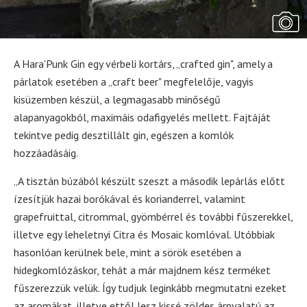
A Hara'Punk Gin egy vérbeli kortárs, „crafted gin", amely a
párlatok esetében a „craft beer" megfelelője, vagyis
kisüzemben készül, a legmagasabb minőségű
alapanyagokból, maximáis odafigyelés mellett. Fajtáját
tekintve pedig desztillált gin, egészen a komlók
hozzáadásáig.
„A tisztán búzából készült szeszt a második lepárlás előtt
ízesítjük hazai borókával és korianderrel, valamint
grapefruittal, citrommal, gyömbérrel és további fűszerekkel,
illetve egy leheletnyi Citra és Mosaic komlóval. Utóbbiak
hasonlóan kerülnek bele, mint a sörök esetében a
hidegkomlózáskor, tehát a már majdnem kész terméket
fűszerezzük velük. Így tudjuk leginkább megmutatni ezeket
az aromákat, illetve ettől lesz kissé zöldes árnyalatú az