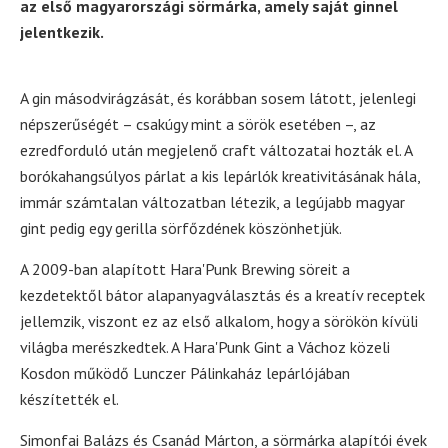
az első magyarországi sörmárka, amely saját ginnel
jelentkezik.
A gin másodvirágzását, és korábban sosem látott, jelenlegi
népszerűségét – csakúgy mint a sörök esetében –, az
ezredforduló után megjelenő craft változatai hozták el. A
borókahangsúlyos párlat a kis lepárlók kreativitásának hála,
immár számtalan változatban létezik, a legújabb magyar
gint pedig egy gerilla sörfőzdének köszönhetjük.
A 2009-ban alapított Hara'Punk Brewing söreit a
kezdetektől bátor alapanyagválasztás és a kreatív receptek
jellemzik, viszont ez az első alkalom, hogy a sörökön kívüli
világba merészkedtek. A Hara'Punk Gint a Váchoz közeli
Kosdon működő Lunczer Pálinkaház lepárlójában
készítették el.
Simonfai Balázs és Csanád Márton, a sörmárka alapítói évek