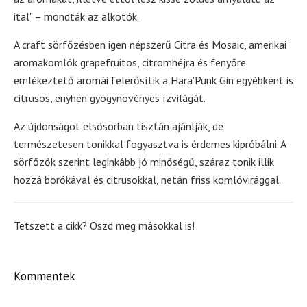
ital" – mondták az alkotók.
A craft sörfőzésben igen népszerű Citra és Mosaic, amerikai
aromakomlók grapefruitos, citromhéjra és fenyőre
emlékeztető aromái felerősítik a Hara'Punk Gin egyébként is
citrusos, enyhén gyógynövényes ízvilágát.
Az újdonságot elsősorban tisztán ajánlják, de
természetesen tonikkal fogyasztva is érdemes kipróbálni. A
sörfőzők szerint leginkább jó minőségű, száraz tonik illik
hozzá borókával és citrusokkal, netán friss komlóvirággal.
Tetszett a cikk? Oszd meg másokkal is!
Kommentek