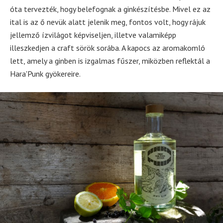
óta tervezték, hogy belefognak a ginkészítésbe. Mivel ez az
ital is az ő nevük alatt jelenik meg, fontos volt, hogy rájuk
jellemző ízvilágot képviseljen, illetve valamiképp
illeszkedjen a craft sörök sorába. A kapocs az aromakomló
lett, amely a ginben is izgalmas fűszer, miközben reflektál a
Hara'Punk gyökereire.