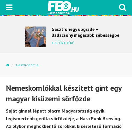
Gasztrohegy upgrade –
Badacsony magasabb sebességbe
kapcsol
KULTÚRKITÉRŐ
Gasztronómia
Nemeskomlókkal készített gint egy magyar kisüzemi...
Nemeskomlókkal készített gint egy
magyar kisüzemi sörfőzde
Saját ginnel lépett piacra Magyarország egyik
legismertebb gerilla sörfőzdéje, a Hara'Punk Brewing.
Az olykor meghökkentő sörökkel kísérletező formáció