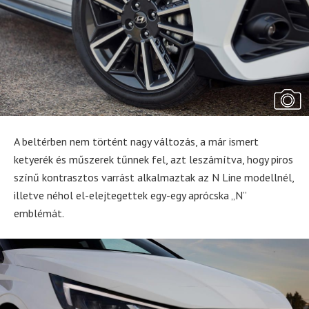
A beltérben nem történt nagy változás, a már ismert
ketyerék és műszerek tűnnek fel, azt leszámítva, hogy piros
színű kontrasztos varrást alkalmaztak az N Line modellnél,
illetve néhol el-elejtegettek egy-egy aprócska „N”
emblémát.