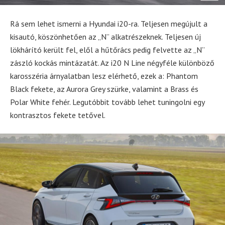
Rá sem lehet ismerni a Hyundai i20-ra. Teljesen megújult a
kisautó, köszönhetően az „N” alkatrészeknek. Teljesen új
lökhárító került fel, elől a hűtőrács pedig felvette az „N”
zászló kockás mintázatát. Az i20 N Line négyféle különböző
karosszéria árnyalatban lesz elérhető, ezek a: Phantom
Black fekete, az Aurora Grey szürke, valamint a Brass és
Polar White fehér. Legutóbbit tovább lehet tuningolni egy
kontrasztos fekete tetővel.