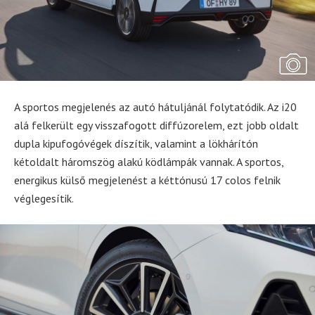
A sportos megjelenés az autó hátuljánál folytatódik. Az i20
alá felkerült egy visszafogott diffúzorelem, ezt jobb oldalt
dupla kipufogóvégek díszítik, valamint a lökhárítón
kétoldalt háromszög alakú ködlámpák vannak. A sportos,
energikus külső megjelenést a kéttónusú 17 colos felnik
véglegesítik.