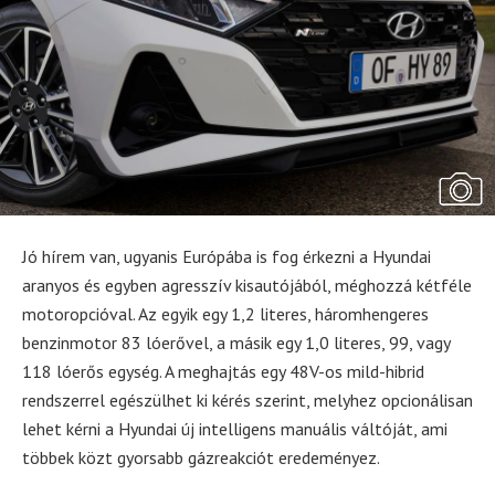
Jó hírem van, ugyanis Európába is fog érkezni a Hyundai
aranyos és egyben agresszív kisautójából, méghozzá kétféle
motoropcióval. Az egyik egy 1,2 literes, háromhengeres
benzinmotor 83 lóerővel, a másik egy 1,0 literes, 99, vagy
118 lóerős egység. A meghajtás egy 48V-os mild-hibrid
rendszerrel egészülhet ki kérés szerint, melyhez opcionálisan
lehet kérni a Hyundai új intelligens manuális váltóját, ami
többek közt gyorsabb gázreakciót eredeményez.