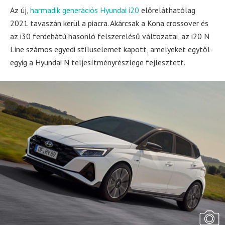
Az új,
harmadik generációs Hyundai i20
előreláthatólag
2021 tavaszán kerül a piacra. Akárcsak a Kona crossover és
az i30 ferdehátú hasonló felszerelésű változatai, az i20 N
Line számos egyedi stíluselemet kapott, amelyeket egytől-
egyig a Hyundai N teljesítményrészlege fejlesztett.