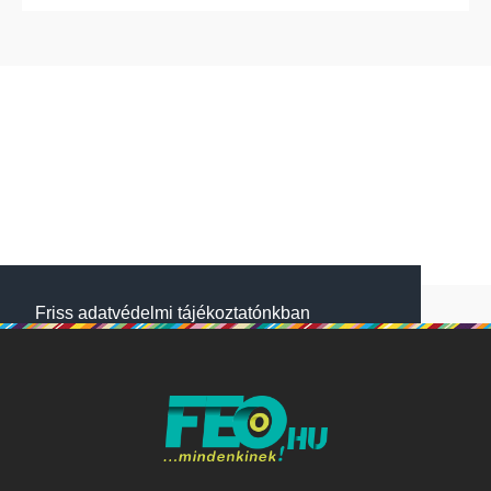
Friss adatvédelmi tájékoztatónkban
megtalálod, hogyan gondoskodunk adataid
védelméről. Oldalainkon HTTP-sütiket
használunk a jobb működésért. A Website
NetSolution Média Zrt. 2018 május 25.
napjától hatályos adatkezelési tájékoztatóját
itt olvashatod:
Adatkezelési tájékoztató