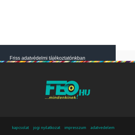
Friss adatvédelmi tájékoztatónkban
megtalálod, hogyan gondoskodunk adataid
védelméről. Oldalainkon HTTP-sütiket
használunk a jobb működésért. A Website
NetSolution Média Zrt. 2018 május 25.
napjától hatályos adatkezelési tájékoztatóját
itt olvashatod:
Adatkezelési tájékoztató
Nem fogadom el
Elfogadom
kapcsolat
jogi nyilatkozat
impresszum
adatvedelem