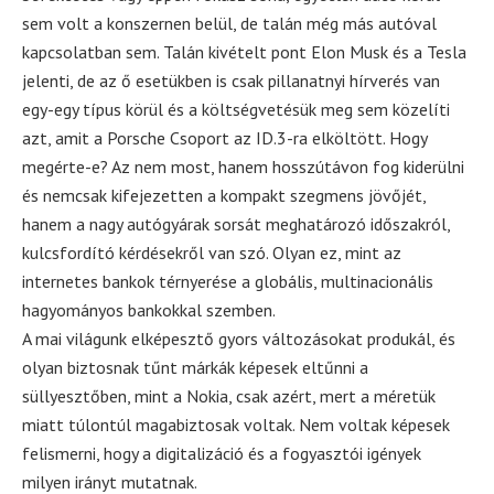
sem volt a konszernen belül, de talán még más autóval
kapcsolatban sem. Talán kivételt pont Elon Musk és a Tesla
jelenti, de az ő esetükben is csak pillanatnyi hírverés van
egy-egy típus körül és a költségvetésük meg sem közelíti
azt, amit a Porsche Csoport az ID.3-ra elköltött. Hogy
megérte-e? Az nem most, hanem hosszútávon fog kiderülni
és nemcsak kifejezetten a kompakt szegmens jövőjét,
hanem a nagy autógyárak sorsát meghatározó időszakról,
kulcsfordító kérdésekről van szó. Olyan ez, mint az
internetes bankok térnyerése a globális, multinacionális
hagyományos bankokkal szemben.
A mai világunk elképesztő gyors változásokat produkál, és
olyan biztosnak tűnt márkák képesek eltűnni a
süllyesztőben, mint a Nokia, csak azért, mert a méretük
miatt túlontúl magabiztosak voltak. Nem voltak képesek
felismerni, hogy a digitalizáció és a fogyasztói igények
milyen irányt mutatnak.