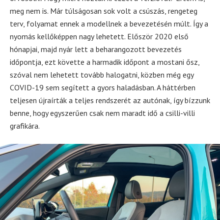
meg nem is. Már túlságosan sok volt a csúszás, rengeteg
terv, folyamat ennek a modellnek a bevezetésén múlt. Így a
nyomás kellőképpen nagy lehetett. Először 2020 első
hónapjai, majd nyár lett a beharangozott bevezetés
időpontja, ezt követte a harmadik időpont a mostani ősz,
szóval nem lehetett tovább halogatni, közben még egy
COVID-19 sem segített a gyors haladásban. A háttérben
teljesen újraírták a teljes rendszerét az autónak, így bízzunk
benne, hogy egyszerűen csak nem maradt idő a csilli-villi
grafikára.