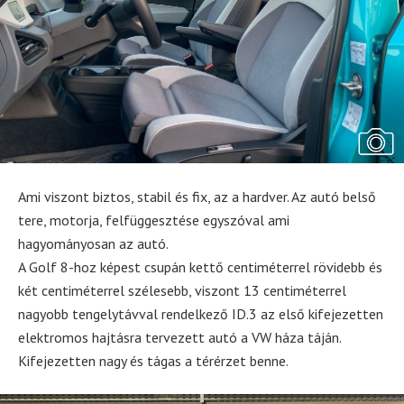
Ami viszont biztos, stabil és fix, az a hardver. Az autó belső
tere, motorja, felfüggesztése egyszóval ami
hagyományosan az autó.
A Golf 8-hoz képest csupán kettő centiméterrel rövidebb és
két centiméterrel szélesebb, viszont 13 centiméterrel
nagyobb tengelytávval rendelkező ID.3 az első kifejezetten
elektromos hajtásra tervezett autó a VW háza táján.
Kifejezetten nagy és tágas a térérzet benne.