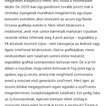
megjelenés elképesztő menő lett volna a Moonwalker
idején. De 2020-ban úgy gondolom tovább jutott már a
technika. Gyengének mondható megjelenítés egy olyan
konszern esetében, ahol leteszem az arcom egy Skoda
Octavia grafikája esetén is. Nem lehet kitükrözni a
mobilomat, amit már szinte bármelyik márkatárs típusban
vezeték nélkül tehetünk meg. A jövő autója – legalábbis a
Mi általunk tesztelt típus - nem támogatja az Android vagy
Apple telefonok kitükrözését, illetve grafikájában, menü
rendszerében sem találtam semmi előre mutatót,
legalábbis grafikai szempontból biztosan nem. De a jó hír
ebben a rosszban, hogy szinte biztosan ki fog jönni egy új
update, egy új verzió, amely már megfelelő színvonalra
emeli a mostani első generációs szoftvert. Mert igen, az
összes kritikai megjegyzésem egyes egyedül a szoftveres
megjelenítésen, tulajdonságoknál található. Ezt pedig, hála
az új koncepciónak, egészen könnyen lehet utólag is
orvosolni. Hogy miért hozták ki ezzel a verzióval? Értem is,