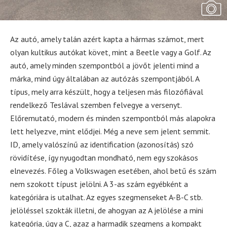
Az autó, amely talán azért kapta a hármas számot, mert
olyan kultikus autókat követ, mint a Beetle vagy a Golf. Az
autó, amely minden szempontból a jövőt jelenti mind a
márka, mind úgy általában az autózás szempontjából. A
típus, mely arra készült, hogy a teljesen más filozófiával
rendelkező Teslával szemben felvegye a versenyt.
Előremutató, modern és minden szempontból más alapokra
lett helyezve, mint elődjei. Még a neve sem jelent semmit.
ID, amely valószínű az identification (azonosítás) szó
rövidítése, így nyugodtan mondható, nem egy szokásos
elnevezés. Főleg a Volkswagen esetében, ahol betű és szám
nem szokott típust jelölni. A 3-as szám egyébként a
kategóriára is utalhat. Az egyes szegmenseket A-B-C stb.
jelöléssel szokták illetni, de ahogyan az A jelölése a mini
kategória, úgy a C, azaz a harmadik szegmens a kompakt