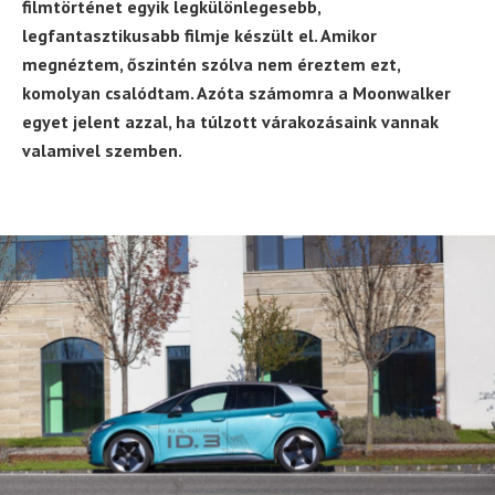
filmtörténet egyik legkülönlegesebb,
legfantasztikusabb filmje készült el. Amikor
megnéztem, őszintén szólva nem éreztem ezt,
komolyan csalódtam. Azóta számomra a Moonwalker
egyet jelent azzal, ha túlzott várakozásaink vannak
valamivel szemben.