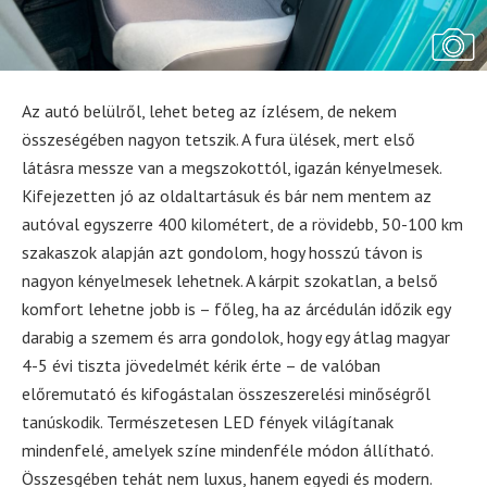
Az autó belülről, lehet beteg az ízlésem, de nekem
összeségében nagyon tetszik. A fura ülések, mert első
látásra messze van a megszokottól, igazán kényelmesek.
Kifejezetten jó az oldaltartásuk és bár nem mentem az
autóval egyszerre 400 kilométert, de a rövidebb, 50-100 km
szakaszok alapján azt gondolom, hogy hosszú távon is
nagyon kényelmesek lehetnek. A kárpit szokatlan, a belső
komfort lehetne jobb is – főleg, ha az árcédulán időzik egy
darabig a szemem és arra gondolok, hogy egy átlag magyar
4-5 évi tiszta jövedelmét kérik érte – de valóban
előremutató és kifogástalan összeszerelési minőségről
tanúskodik. Természetesen LED fények világítanak
mindenfelé, amelyek színe mindenféle módon állítható.
Összesgében tehát nem luxus, hanem egyedi és modern.