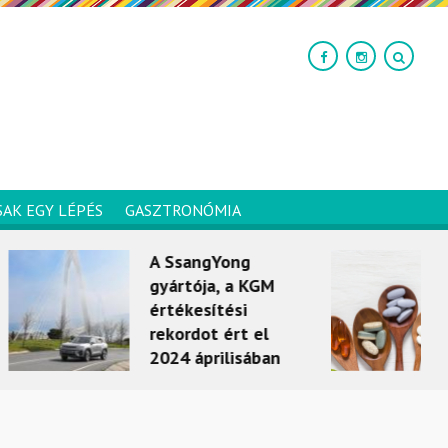
SAK EGY LÉPÉS
GASZTRONÓMIA
Yong
Mindentudó
, a KGM
vitaminok és a
tési
stroke
ért el
KIS SZÍNES
ilisában