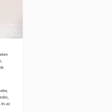
zeken
e,
zik
eibe,
edés,
 és az