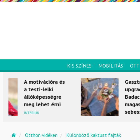
KIS SZÍNES
MOBILITÁS
OTT
Gasztrohegy
upgrade –
Badacsony
magasabb
sebességbe
kapcsol
KULTÚRKITÉRŐ
Otthon vidéken
Különböző kaktusz fajták