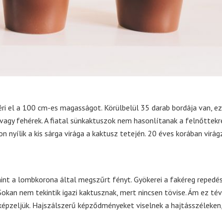
ri el a 100 cm-es magasságot. Körülbelül 35 darab bordája van, e
vagy fehérek. A fiatal sünkaktuszok nem hasonlítanak a felnőttekr
 nyílik a kis sárga virága a kaktusz tetején. 20 éves korában virág
mint a lombkorona által megszűrt fényt. Gyökerei a fakéreg repedés
kan nem tekintik igazi kaktusznak, mert nincsen tövise. Ám ez tév
lképzeljük. Hajszálszerű képződményeket viselnek a hajtásszéleken,