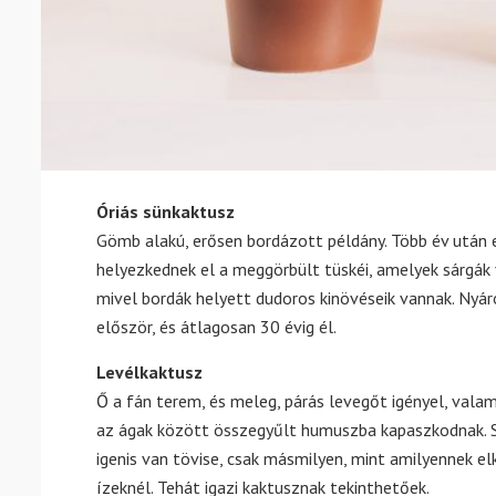
Óriás sünkaktusz
Gömb alakú, erősen bordázott példány. Több év után é
helyezkednek el a meggörbült tüskéi, amelyek sárgák 
mivel bordák helyett dudoros kinövéseik vannak. Nyáron
először, és átlagosan 30 évig él.
Levélkaktusz
Ő a fán terem, és meleg, párás levegőt igényel, vala
az ágak között összegyűlt humuszba kapaszkodnak. So
igenis van tövise, csak másmilyen, mint amilyennek e
ízeknél. Tehát igazi kaktusznak tekinthetőek.