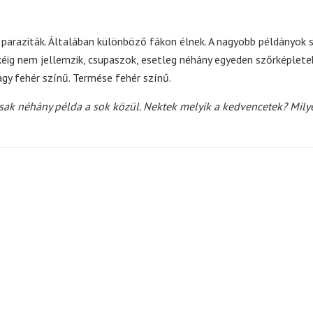
paraziták. Általában különböző fákon élnek. A nagyobb példányok s
kéig nem jellemzik, csupaszok, esetleg néhány egyeden szőrképlete
agy fehér színű. Termése fehér színű.
csak néhány példa a sok közül. Nektek melyik a kedvencetek? Mily