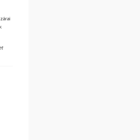
zárai
k
et