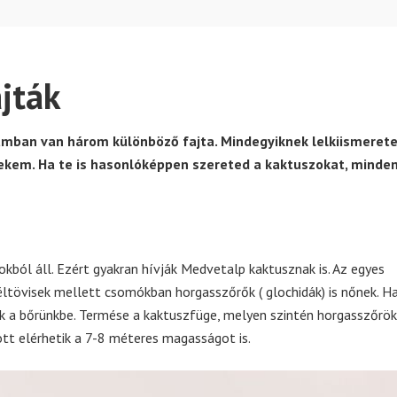
jták
ámban van három különböző fajta. Mindegyiknek lelkiismeret
nekem. Ha te is hasonlóképpen szereted a kaktuszokat, minde
kból áll. Ezért gyakran hívják Medvetalp kaktusznak is. Az egyes
ltövisek mellett csomókban horgasszőrők ( glochidák) is nőnek. H
ak a bőrünkbe. Termése a kaktuszfüge, melyen szintén horgasszőrök
t elérhetik a 7-8 méteres magasságot is.