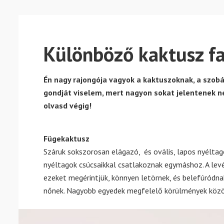
Különböző kaktusz fa
Én nagy rajongója vagyok a kaktuszoknak, a szob
gondját viselem, mert nagyon sokat jelentenek 
olvasd végig!
Fügekaktusz
Száruk sokszorosan elágazó, és ovális, lapos nyéltago
nyéltagok csúcsaikkal csatlakoznak egymáshoz. A levé
ezeket megérintjük, könnyen letörnek, és belefúródn
nőnek. Nagyobb egyedek megfelelő körülmények közöt