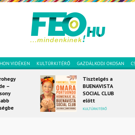
HON VIDÉKEN
KULTÚRKITÉRŐ
GAZDÁLKODJ OKOSAN
C
Tisztelgés a
A Ssang
BUENAVISTA
gyártója
SOCIAL CLUB
értékesí
elött
rekordot 
2024 ápr
KULTÚRKITÉRŐ
MOBILITÁS