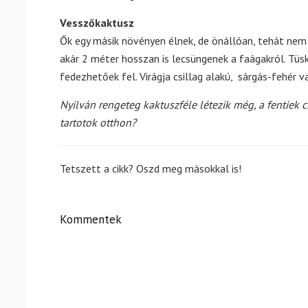
Vesszőkaktusz
Ők egy másik növényen élnek, de önállóan, tehát nem 
akár 2 méter hosszan is lecsüngenek a faágakról. Tüs
fedezhetőek fel. Virágja csillag alakú, sárgás-fehér v
Nyilván rengeteg kaktuszféle létezik még, a fentiek 
tartotok otthon?
Tetszett a cikk? Oszd meg másokkal is!
Kommentek