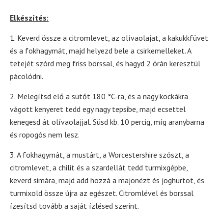
Elkészítés:
1. Keverd össze a citromlevet, az olívaolajat, a kakukkfüvet
és a fokhagymát, majd helyezd bele a csirkemelleket. A
tetejét szórd meg friss borssal, és hagyd 2 órán keresztül
pácolódni.
2. Melegítsd elő a sütőt 180 °C-ra, és a nagy kockákra
vágott kenyeret tedd egy nagy tepsibe, majd ecsettel
kenegesd át olívaolajjal. Süsd kb. 10 percig, míg aranybarna
és ropogós nem lesz.
3. A fokhagymát, a mustárt, a Worcestershire szószt, a
citromlevet, a chilit és a szardellát tedd turmixgépbe,
keverd simára, majd add hozzá a majonézt és joghurtot, és
turmixold össze újra az egészet. Citromlével és borssal
ízesítsd tovább a saját ízlésed szerint.