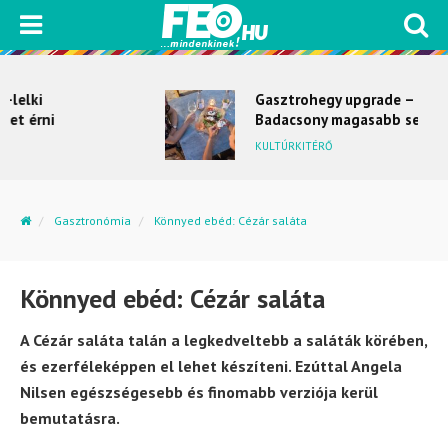
Gasztrohegy upgrade –
Badacsony magasabb sebességbe
kapcsol
KULTÚRKITÉRŐ
Gasztronómia
Könnyed ebéd: Cézár saláta
Könnyed ebéd: Cézár saláta
A Cézár saláta talán a legkedveltebb a saláták körében,
és ezerféleképpen el lehet készíteni. Ezúttal Angela
Nilsen egészségesebb és finomabb verziója kerül
bemutatásra.