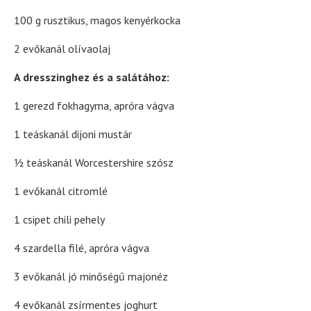
100 g rusztikus, magos kenyérkocka
2 evőkanál olívaolaj
A dresszinghez és a salátához:
1 gerezd fokhagyma, apróra vágva
1 teáskanál dijoni mustár
½ teáskanál Worcestershire szósz
1 evőkanál citromlé
1 csipet chili pehely
4 szardella filé, apróra vágva
3 evőkanál jó minőségű majonéz
4 evőkanál zsírmentes joghurt