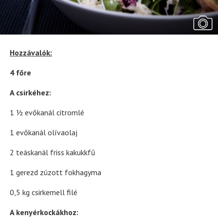
Hozzávalók:
4 főre
A csirkéhez:
1 ½ evőkanál citromlé
1 evőkanál olívaolaj
2 teáskanál friss kakukkfű
1 gerezd zúzott fokhagyma
0,5 kg csirkemell filé
A kenyérkockákhoz: