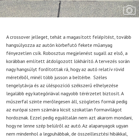
A crossover jelleget, tehát a magasított felépítést, tovább
hangsúlyozza az autón körbefutó fekete műanyag
fényezetlen csík. Robosztus megjelenést sugall az első, a
korábban említett átdolgozott lökhárító. A tervezés során
nagy hangsúlyt fordítottak rá, hogy az autó relatív rövid
méretéből, minél több jusson a beltérbe. Széles
tengelytávja és az üléspozíció székszerű elhelyezése
legalább egy kategóriával nagyobb térérzetet biztosít. A
műszerfal szinte merőlegesen áll, szögletes formái pedig
az európai szem számára kicsit szokatlan formavilágot
hordoznak. Ezzel pedig egyáltalán nem azt akarom mondani,
hogy ne lenne szép belülről az autó. Az alapanyagok ugyan
nem mindenhol a legpuhábbak, de összeillesztési hibákkal,