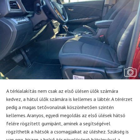
A térkialakítás nem csak az első ülésen ülők számára
kedvez, a hátul ülők számára is kellemes a lábtér. A térérzet
pedig a magas tetővonalnak köszönhetően szintén
kellemes. Aranyos, egyedi megoldás az első ülések hátsó
felére rögzített gumipánt, aminek a segítségével
rögzíthetik a hátsók a csomagjaikat az üléshez. Szükség is
van erre, hiszen a belső tér növelésének hátrányával a