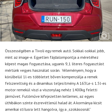
Összességében a Tivoli egy remek autó. Sokkal-sokkal jobb,
mint az image-e. Egyetlen fájdalompontja a méretéhez
képest magas fogyasztása, ugyanis 9,1 literes fogyasztást
mértünk vegyes használat során. Véleményem, hogy a
körülbelül 1l-es többletet bőven kompenzálja a remek
felszereltség és a dinamikus teljesítmény. A 163Le-s 1.5l-es
motor remekül viszi a viszonylag nehéz 1400kg feletti
járművet. Futóműve kifejezetten kellemes, az egyes
úthibákon szinte észrevétlenül halad át. A kormánya kicsit
amerikai stílusra lett hangolva, így a „szokásosnál”