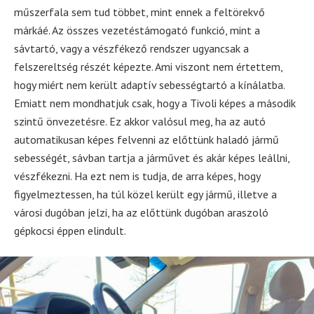
műszerfala sem tud többet, mint ennek a feltörekvő
márkáé. Az összes vezetéstámogató funkció, mint a
sávtartó, vagy a vészfékező rendszer ugyancsak a
felszereltség részét képezte. Ami viszont nem értettem,
hogy miért nem került adaptív sebességtartó a kínálatba.
Emiatt nem mondhatjuk csak, hogy a Tivoli képes a második
szintű önvezetésre. Ez akkor valósul meg, ha az autó
automatikusan képes felvenni az előttünk haladó jármű
sebességét, sávban tartja a járművet és akár képes leállni,
vészfékezni. Ha ezt nem is tudja, de arra képes, hogy
figyelmeztessen, ha túl közel került egy jármű, illetve a
városi dugóban jelzi, ha az előttünk dugóban araszoló
gépkocsi éppen elindult.