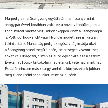
Márpedig a mai Ssangyong egyáltalán nem csúnya, mint
ahogy pár évvel korábban volt. Az a pozitív lendület, ami a
többi koreai márkát viszi, mindenképpen kihat a Ssangyongra
is. Volt idő, hogy a KIA vagy Hyundai modelljeire is furcsán
tekintettünk. Manapság pedig az egész világ imádja őket.
A Ssangyong brand megítélésén, ismertségén viszont még
sokat kell dolgozni, hiszen az autó egy önkifejezési eszköz.
Éveken át fogjuk birtokolni, megjelenünk vele nap, mint nap.
És talán nincsen másik tárgy, amiről a környezetünk jobban
meg tudna ítélni bennünket, mint az autónk.