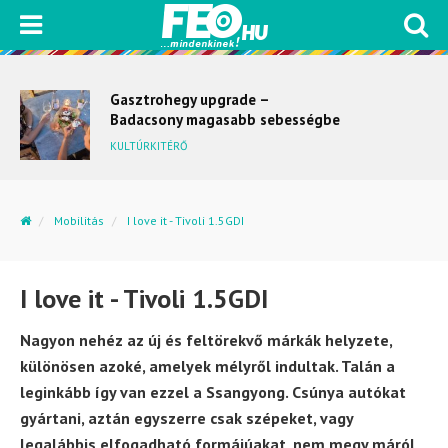
Gasztrohegy upgrade –
Badacsony magasabb sebességbe
kapcsol
KULTÚRKITÉRŐ
Mobilitás
I love it - Tivoli 1.5GDI
I love it - Tivoli 1.5GDI
Nagyon nehéz az új és feltörekvő márkák helyzete,
különösen azoké, amelyek mélyről indultak. Talán a
leginkább így van ezzel a Ssangyong. Csúnya autókat
gyártani, aztán egyszerre csak szépeket, vagy
legalábbis elfogadható formájúakat, nem megy máról