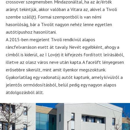
crossover szegmensben. Mindazonáltal, ha az ár/érték
arányt tekintjük, akkor valóban a Vitara az, akivel a Tivoli
szembe száll(t). Formai szempontból is van némi
hasonlóság, bár a Tivolit nagyon nehéz lenne egyetlen
autótípushoz hasonlítani.
A 2015-ben megjelent Tivoli rendkívül alapos
ráncfelvarráson esett át tavaly. Nevét egyébként, ahogy a
címből is kiderül, az I Lov(e) it kifejezés fordított leírásából,
illetve az olasz város neve után kapta. A facelift lényegesen
erősebbre sikerült, mint amit ilyenkor megszoktunk.
Gyakorlatilag egy vadonatúj autót kaptunk, amely kívülről a
jelentős orrmódosításból, belül pedig egy nagyon alapos
átdolgozásból állt.