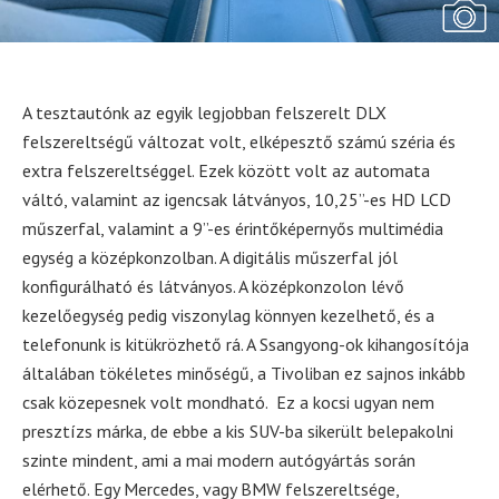
A tesztautónk az egyik legjobban felszerelt DLX
felszereltségű változat volt, elképesztő számú széria és
extra felszereltséggel. Ezek között volt az automata
váltó, valamint az igencsak látványos, 10,25”-es HD LCD
műszerfal, valamint a 9”-es érintőképernyős multimédia
egység a középkonzolban. A digitális műszerfal jól
konfigurálható és látványos. A középkonzolon lévő
kezelőegység pedig viszonylag könnyen kezelhető, és a
telefonunk is kitükrözhető rá. A Ssangyong-ok kihangosítója
általában tökéletes minőségű, a Tivoliban ez sajnos inkább
csak közepesnek volt mondható. Ez a kocsi ugyan nem
presztízs márka, de ebbe a kis SUV-ba sikerült belepakolni
szinte mindent, ami a mai modern autógyártás során
elérhető. Egy Mercedes, vagy BMW felszereltsége,