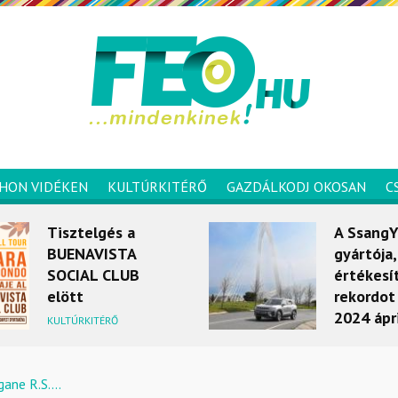
HON VIDÉKEN
KULTÚRKITÉRŐ
GAZDÁLKODJ OKOSAN
C
Tisztelgés a
A Ssang
BUENAVISTA
gyártója
SOCIAL CLUB
értékesí
elött
rekordot 
2024 ápr
KULTÚRKITÉRŐ
MOBILITÁS
ane R.S....