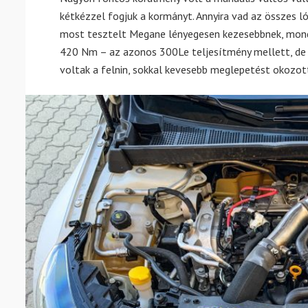
kétkézzel fogjuk a kormányt. Annyira vad az összes ló
most tesztelt Megane lényegesen kezesebbnek, mondh
420 Nm – az azonos 300Le teljesítmény mellett, de k
voltak a felnin, sokkal kevesebb meglepetést okozot