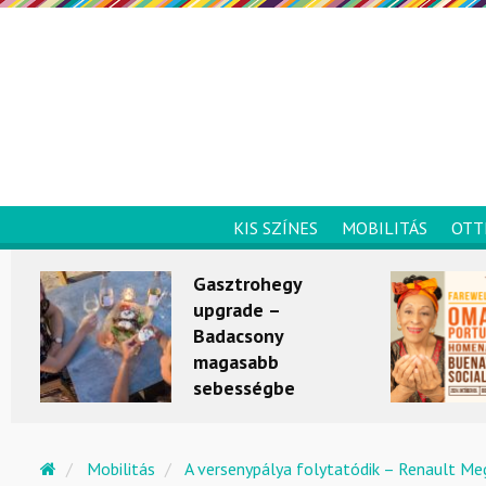
KIS SZÍNES
MOBILITÁS
OTT
Gasztrohegy
upgrade –
Badacsony
magasabb
sebességbe
kapcsol
KULTÚRKITÉRŐ
Mobilitás
A versenypálya folytatódik – Renault Meg