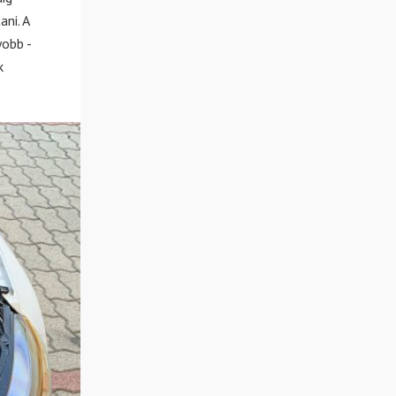
ni. A
obb -
k