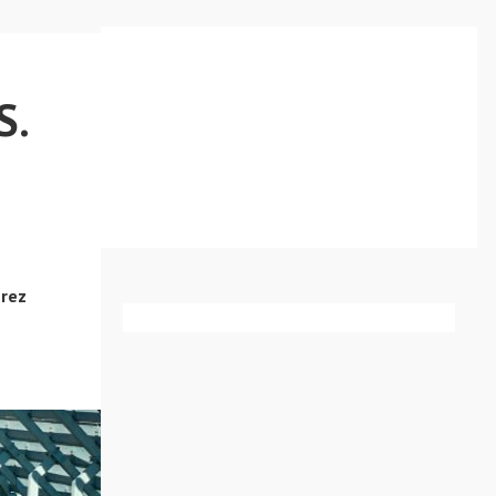
S.
érez