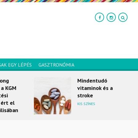
SAK EGY LÉPÉS
GASZTRONÓMIA
Yong
Mindentudó
, a KGM
vitaminok és a
tési
stroke
ért el
KIS SZÍNES
ilisában