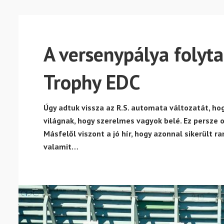
A versenypálya folyt
Trophy EDC
Úgy adtuk vissza az R.S. automata változatát, h
világnak, hogy szerelmes vagyok belé. Ez persze 
Másfelől viszont a jó hír, hogy azonnal sikerült r
valamit…