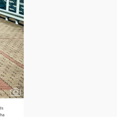
és
 ha