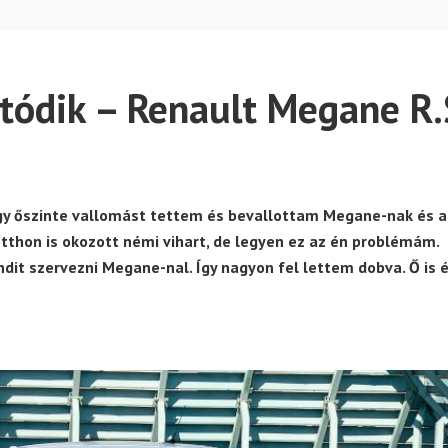
atódik – Renault Megane R.
ogy őszinte vallomást tettem és bevallottam Megane-nak és a
otthon is okozott némi vihart, de legyen ez az én problémám.
andit szervezni Megane-nal. Így nagyon fel lettem dobva. Ő is 