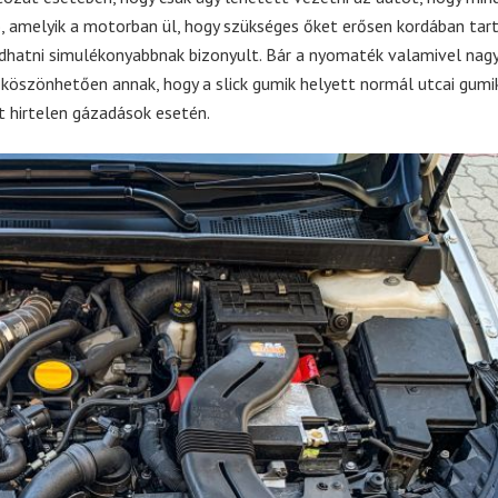
, amelyik a motorban ül, hogy szükséges őket erősen kordában tarta
atni simulékonyabbnak bizonyult. Bár a nyomaték valamivel nagy
öszönhetően annak, hogy a slick gumik helyett normál utcai gumi
t hirtelen gázadások esetén.