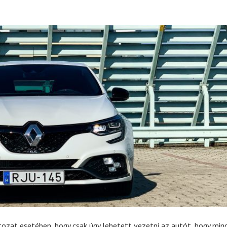
ozat esetében, hogy csak úgy lehetett vezetni az autót, hogy min