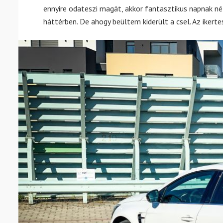
ennyire odateszi magát, akkor fantasztikus napnak n
háttérben. De ahogy beültem kiderült a csel. Az ikerte