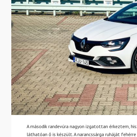
A második randevúra nagyon izgatottan érkeztem, hisz
láthatóan ő is készült. A narancssárga ruháját fehérre