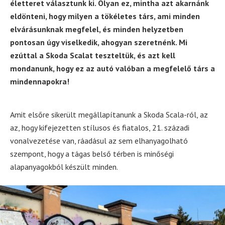
életteret választunk ki. Olyan ez, mintha azt akarnánk
eldönteni, hogy milyen a tökéletes társ, ami minden
elvárásunknak megfelel, és minden helyzetben
pontosan úgy viselkedik, ahogyan szeretnénk. Mi
ezúttal a Skoda Scalat teszteltük, és azt kell
mondanunk, hogy ez az autó valóban a megfelelő társ a
mindennapokra!
Amit elsőre sikerült megállapítanunk a Skoda Scala-ról, az
az, hogy kifejezetten stílusos és fiatalos, 21. századi
vonalvezetése van, ráadásul az sem elhanyagolható
szempont, hogy a tágas belső térben is minőségi
alapanyagokból készült minden.