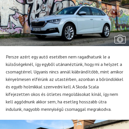
Persze azért egy autó esetében nem ragadhatunk le a
külsőségeknél, így egyből utánanéztünk, hogy mi a helyzet a
csomagtérrel. Ugyanis nincs annál kiábrándítóbb, mint amikor
kényelmesen elférünk az utastérben, azonban a bőröndökkel
és egyéb holmikkal szenvedni kell. A Skoda Scala
kifejezetten okos és ötletes megoldásokat kínál, így nem
kell aggódnunk akkor sem, ha esetleg hosszabb útra
indulunk, nagyobb mennyiségű csomaggal megrakodva.