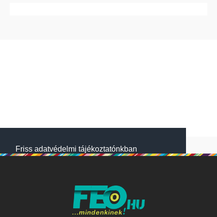
Friss adatvédelmi tájékoztatónkban
megtalálod, hogyan gondoskodunk adataid
védelméről. Oldalainkon HTTP-sütiket
használunk a jobb működésért. A Website
NetSolution Média Zrt. 2018 május 25.
napjától hatályos adatkezelési tájékoztatóját