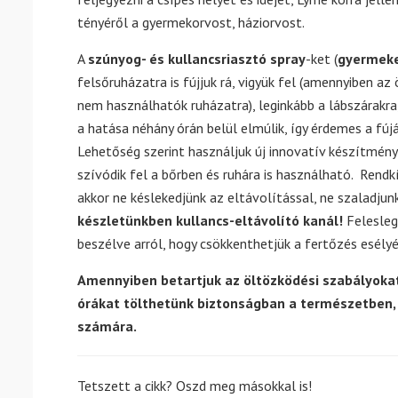
tényéről a gyermekorvost, háziorvost.
A
szúnyog- és kullancsriasztó spray
-ket (
gyermeke
felsőruházatra is fújjuk rá, vigyük fel (amennyiben 
nem használhatók ruházatra), leginkább a lábszárakra,
a hatása néhány órán belül elmúlik, így érdemes a fúj
Lehetőség szerint használjuk új innovatív készítmény
szívódik fel a bőrben és ruhára is használható. Rend
akkor ne késlekedjünk az eltávolítással, ne szaladju
készletünkben kullancs-eltávolító kanál!
Felesleg
beszélve arról, hogy csökkenthetjük a fertőzés esélyé
Amennyiben betartjuk az öltözködési szabályoka
órákat tölthetünk biztonságban a természetben, 
számára.
Tetszett a cikk? Oszd meg másokkal is!