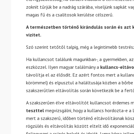
zoknit tűrjük be a nadrág szárába, viseljünk sapkát va
magas fű és a csalitosok kerülése célszerű.
A természetben történő kirándulás során és azt 
vizitet.
Szó szerint tetőtől talpig, még a legintimebb testrés
Ha kullancsot találunk magunkban-, a gyermekben, azo
eszközzel. Ilyen magyar találmány a
kullancs-eltávo
távolítja el az élősdit. Ez azért fontos mert a kullan
körömmel) és elpusztul a haláltusája közben a bőrbe 
szakszerűtlen eltávolítás során következik be a fert
A szakszerűen élve eltávolítót kullancsot érdemes m
teszttel
megvizsgálni, hogy a kullancs hordozta-e a 
mert a szakszerű, időben történő eltávolításnak kös
rögzülés és eltávolítás között eltelt idő exponenciál
feljegyezni a csípés helyét és idejét, Lyme kórra jel