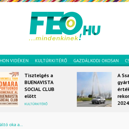
HON VIDÉKEN
KULTÚRKITÉRŐ
GAZDÁLKODJ OKOSAN
C
Tisztelgés a
A Ssang
BUENAVISTA
gyártója
SOCIAL CLUB
értékesí
elött
rekordot 
2024 ápr
KULTÚRKITÉRŐ
MOBILITÁS
áltó oka a...