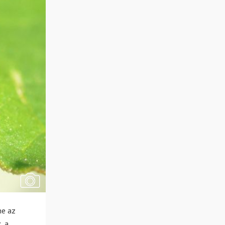
ne az
, a