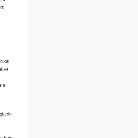
rt
nikai
élve
r a
ijedni
csípés