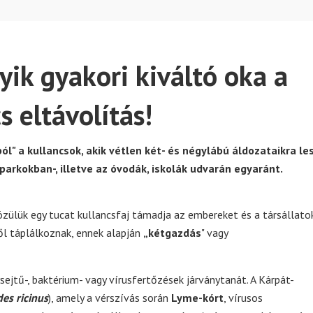
yik gyakori kiváltó oka a
s eltávolítás!
ból" a kullancsok, akik vétlen két- és négylábú áldozataikra le
 parkokban-, illetve az óvodák, iskolák udvarán egyaránt.
zülük egy tucat kullancsfaj támadja az embereket és a társállatok
l táplálkoznak, ennek alapján
„kétgazdás
" vagy
sejtű-, baktérium- vagy vírusfertőzések járványtanát. A Kárpát-
des ricinus
), amely a vérszívás során
Lyme-kórt
, vírusos