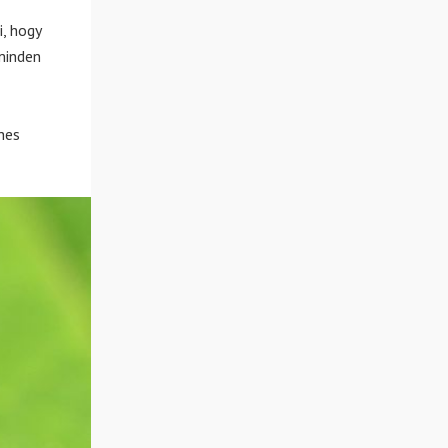
, hogy
minden
hes