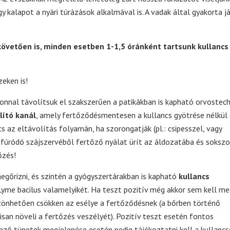
gy kalapot a nyári túrázások alkalmával is. A vadak által gyakorta já
követően is, minden esetben 1-1,5 óránként tartsunk kullancs
zeken is!
nnal távolítsuk el szakszerűen a patikákban is kapható orvostech
lító kanál
, amely fertőződésmentesen a kullancs gyötrése nélkül 
cs az eltávolítás folyamán, ha szorongatják (pl.: csipesszel, vagy
fúródó szájszervéből fertőző nyálat ürít az áldozatába és sokszo
őzés!
egőrizni, és szintén a gyógyszertárakban is kapható
kullancs
Lyme bacilus valamelyikét. Ha teszt pozitív még akkor sem kell meg
zönhetően csökken az esélye a fertőződésnek (a bőrben történő
isan növeli a fertőzés veszélyét). Pozitív teszt esetén fontos
lemző tünetek megjelenése esetén pedig tájékoztatni kell a kullancs