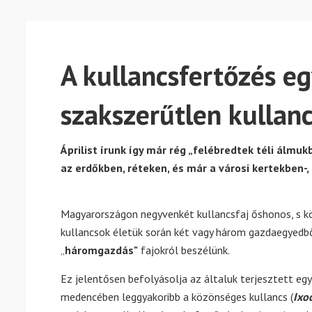
A kullancsfertőzés eg
szakszerűtlen kullanc
Áprilist írunk így már rég „felébredtek téli álmuk
az erdőkben, réteken, és már a városi kertekben-,
Magyarországon negyvenkét kullancsfaj őshonos, s kö
kullancsok életük során két vagy három gazdaegyedbő
„
háromgazdás"
fajokról beszélünk.
Ez jelentősen befolyásolja az általuk terjesztett egy
medencében leggyakoribb a közönséges kullancs (
Ixo