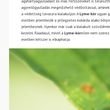
agyhártyagyulladást és más fertőzéseket is terjeszthe
agyvelőgyulladás megelőzhető védőoltással, aminek a
a védettség tavaszra kialakuljon. A
Lyme-kór
ugyan g
esetben jelentkezik a jellegzetes kokárda alakú bőrpí
jelentkeznek. Ilyenkor már csak a kialakult szövődmény
kezelni. Ráadásul, mivel a
Lyme-kór
ellen nem szerez
esetben kétszer is elkaphatja.