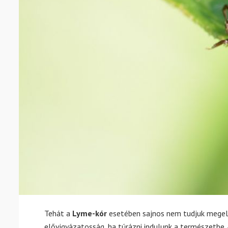
Tehát a
Lyme-kór
esetében sajnos nem tudjuk megelő
elővigyázatosság, ha túrázni indulunk a természetbe.