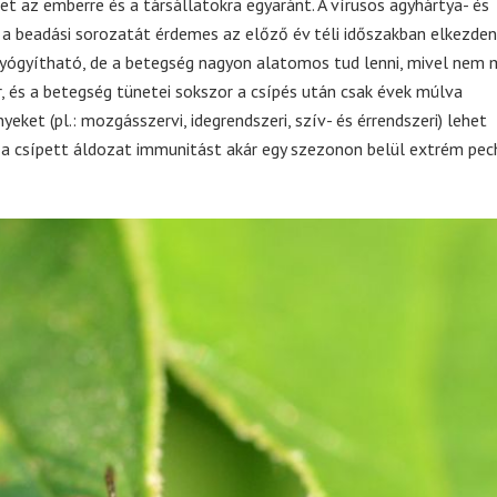
t az emberre és a társállatokra egyaránt. A vírusos agyhártya- és
 beadási sorozatát érdemes az előző év téli időszakban elkezdeni
yógyítható, de a betegség nagyon alatomos tud lenni, mivel nem 
r, és a betegség tünetei sokszor a csípés után csak évek múlva
eket (pl.: mozgásszervi, idegrendszeri, szív- és érrendszeri) lehet
 a csípett áldozat immunitást akár egy szezonon belül extrém pec