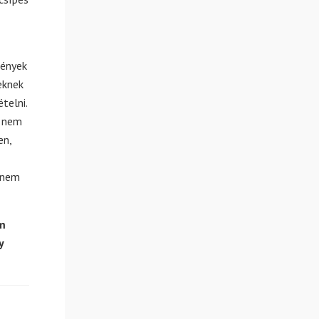
mények
eknek
telni.
y nem
en,
 nem
ám
y