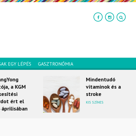
SAK EGY LÉPÉS
GASZTRONÓMIA
Yong
Mindentudó
, a KGM
vitaminok és a
tési
stroke
ért el
KIS SZÍNES
ilisában