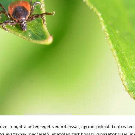
zni magát a betegséget védőoltással, így még inkább fontos len
 Az évszaknak megfelelő lehetőleg zárt hosszú ruházatot viseljünk