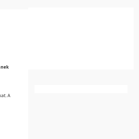
snek
at. A