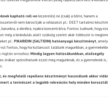
knek kapható roll-on
kiszerelés) ne (csak) a bőrre, hanem a
az összetevői nem károsítják a ruházatot pl.: DEET tartalmú készít
 karunkra, a derékra, nyakra koncentrálva. Fontos tudnunk, hogy ez
ást még a kirándulás alatt szükség szerint akár többször is megismé
eket pl.:
PIKARIDIN (SALTIDIN) hatóanyagú készítményt
, amel
kívül fontos, hogy ha kullancsot találunk magunkban, a gyermekekb
nk rögtön orvoshoz.
Mindig legyen hátizsákunkban, elsősegély
es órákat spórolhatunk ezzel meg magunknak, és a gyermeknek is,
t.
t, és megfelelő repellens készítményt használunk akkor vid
mert a természet a legjobb rekreációs hely minden korosztál