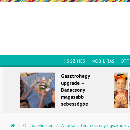
KIS SZÍNES
MOBILITÁS
OTT
Gasztrohegy
upgrade –
Badacsony
magasabb
sebességbe
kapcsol
KULTÚRKITÉRŐ
Otthon vidéken
A kullancsfertőzés egyik gyakori kiv