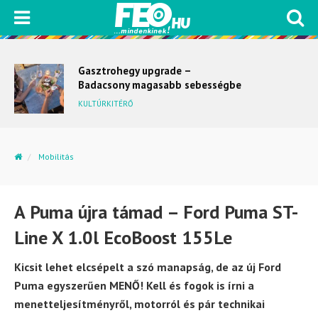
Gasztrohegy upgrade –
Badacsony magasabb sebességbe
kapcsol
KULTÚRKITÉRŐ
Mobilitás
A Puma újra támad – Ford Puma ST-Line X 1.0l EcoBoost...
A Puma újra támad – Ford Puma ST-
Line X 1.0l EcoBoost 155Le
Kicsit lehet elcsépelt a szó manapság, de az új Ford
Puma egyszerűen MENŐ! Kell és fogok is írni a
menetteljesítményről, motorról és pár technikai