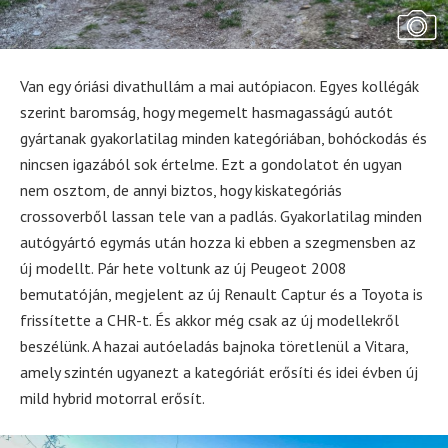
Van egy óriási divathullám a mai autópiacon. Egyes kollégák
szerint baromság, hogy megemelt hasmagasságú autót
gyártanak gyakorlatilag minden kategóriában, bohóckodás és
nincsen igazából sok értelme. Ezt a gondolatot én ugyan
nem osztom, de annyi biztos, hogy kiskategóriás
crossoverből lassan tele van a padlás. Gyakorlatilag minden
autógyártó egymás után hozza ki ebben a szegmensben az
új modellt. Pár hete voltunk az új Peugeot 2008
bemutatóján, megjelent az új Renault Captur és a Toyota is
frissítette a CHR-t. És akkor még csak az új modellekről
beszélünk. A hazai autóeladás bajnoka töretlenül a Vitara,
amely szintén ugyanezt a kategóriát erősíti és idei évben új
mild hybrid motorral erősít.