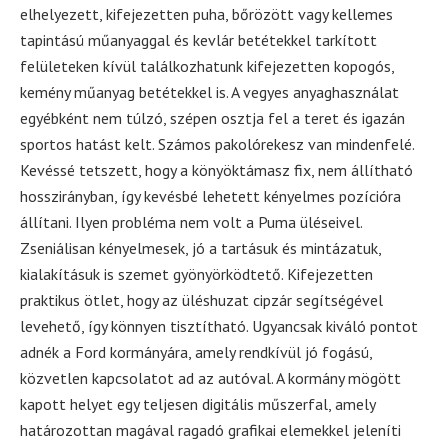
elhelyezett, kifejezetten puha, bőrözött vagy kellemes
tapintású műanyaggal és kevlár betétekkel tarkított
felületeken kívül találkozhatunk kifejezetten kopogós,
kemény műanyag betétekkel is. A vegyes anyaghasználat
egyébként nem túlzó, szépen osztja fel a teret és igazán
sportos hatást kelt. Számos pakolórekesz van mindenfelé.
Kevéssé tetszett, hogy a könyöktámasz fix, nem állítható
hosszirányban, így kevésbé lehetett kényelmes pozícióra
állítani. Ilyen probléma nem volt a Puma üléseivel.
Zseniálisan kényelmesek, jó a tartásuk és mintázatuk,
kialakításuk is szemet gyönyörködtető. Kifejezetten
praktikus ötlet, hogy az üléshuzat cipzár segítségével
levehető, így könnyen tisztítható. Ugyancsak kiváló pontot
adnék a Ford kormányára, amely rendkívül jó fogású,
közvetlen kapcsolatot ad az autóval. A kormány mögött
kapott helyet egy teljesen digitális műszerfal, amely
határozottan magával ragadó grafikai elemekkel jeleníti