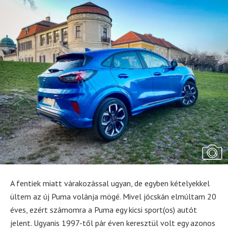
A fentiek miatt várakozással ugyan, de egyben kételyekkel
ültem az új Puma volánja mögé. Mivel jócskán elmúltam 20
éves, ezért számomra a Puma egy kicsi sport(os) autót
jelent. Ugyanis 1997-től pár éven keresztül volt egy azonos