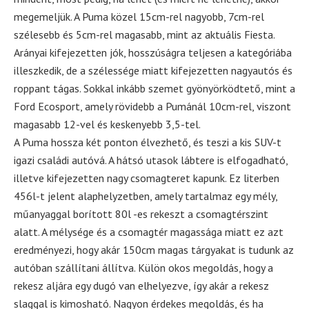
megemeljük. A Puma közel 15cm-rel nagyobb, 7cm-rel
szélesebb és 5cm-rel magasabb, mint az aktuális Fiesta.
Arányai kifejezetten jók, hosszúságra teljesen a kategóriába
illeszkedik, de a szélessége miatt kifejezetten nagyautós és
roppant tágas. Sokkal inkább szemet gyönyörködtető, mint a
Ford Ecosport, amely rövidebb a Pumánál 10cm-rel, viszont
magasabb 12-vel és keskenyebb 3,5-tel.
A Puma hossza két ponton élvezhető, és teszi a kis SUV-t
igazi családi autóvá. A hátsó utasok lábtere is elfogadható,
illetve kifejezetten nagy csomagteret kapunk. Ez literben
456l-t jelent alaphelyzetben, amely tartalmaz egy mély,
műanyaggal borított 80l -es rekeszt a csomagtérszint
alatt. A mélysége és a csomagtér magassága miatt ez azt
eredményezi, hogy akár 150cm magas tárgyakat is tudunk az
autóban szállítani állítva. Külön okos megoldás, hogy a
rekesz aljára egy dugó van elhelyezve, így akár a rekesz
slaggal is kimosható. Nagyon érdekes megoldás, és ha