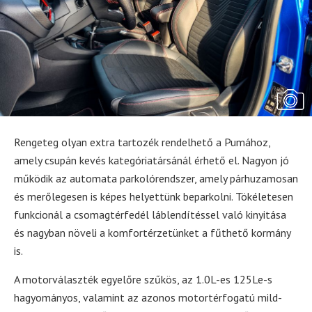
Rengeteg olyan extra tartozék rendelhető a Pumához,
amely csupán kevés kategóriatársánál érhető el. Nagyon jó
működik az automata parkolórendszer, amely párhuzamosan
és merőlegesen is képes helyettünk beparkolni. Tökéletesen
funkcionál a csomagtérfedél láblendítéssel való kinyitása
és nagyban növeli a komfortérzetünket a fűthető kormány
is.
A motorválaszték egyelőre szűkös, az 1.0L-es 125Le-s
hagyományos, valamint az azonos motortérfogatú mild-