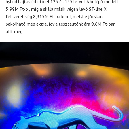
hybrid hajtás érhető el 125 és 155Le-vel. A belépő modell
5,99M Ft-b , míg a skála másik végén lévő ST-line X
felszereltség 8,315M Ft-ba kerül, melybe jócskán
pakolható még extra, így a tesztautónk ára 9,6M Ft-ban
állt meg.