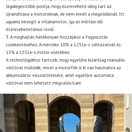
legidegesítőbb pontja, hogy észrevehető ideig tart az
újraindítása a motoroknak, de nem ennél a megoldásnál. Itt
ugyanis besegít a villanymotor, így az indítási idő
észrevehetetlenül rövid.
3. A meghajtás hatékonyan hozzájárul a fogyasztás
csökkentéséhez. A mértéke 10% a 125Le-s változatnál és
15% a 155Le-s motor esetében.
A technológiához tartozik, hogy egyelőre kizárólag manuális
váltóval működik, mivel a motorfék is ki van használva az
akkumulátor visszatöltésére, amit egyelőre automata
váltóval nem lehetett megvalósítani.