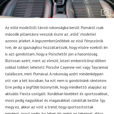
Az előd modelltől távoli rokonságba került Pumáról csak
második pillantásra vesszük észre az „előd” modellel
azonos jeleket. A legszembetűnőbbek az első fényszórók
ívei, de az igazsághoz hozzátartozik, hogy elsőre ezekről én
is azt gondoltam, hogy a Porschétől jön a hasonlóság.
Biztosan azért, mert az elmúlt, közel emberöltőnyi időben
sokkal többet lehetett Porsche Cayenne-nel vagy Taycannal
találkozni, mint Pumával. A rokonság azért mindenképpen
ott van a két kocsiban, ha ezt nem is gondolnánk ránézésre.
Erre pedig a legfőbb bizonyíték, hogy mindkettő alapjául az
aktuális Fiesta szolgált. Korábban kisebbet és sportosabbat,
most pedig nagyobbat és magasabbat csináltak belőle. Így
megy ez, akkor az volt a trend, hogy sportosítottak
mindent, most pedig, ha lehet (és miért ne lehetne), akkor