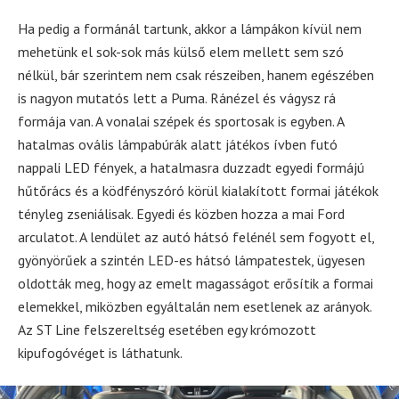
Ha pedig a formánál tartunk, akkor a lámpákon kívül nem
mehetünk el sok-sok más külső elem mellett sem szó
nélkül, bár szerintem nem csak részeiben, hanem egészében
is nagyon mutatós lett a Puma. Ránézel és vágysz rá
formája van. A vonalai szépek és sportosak is egyben. A
hatalmas ovális lámpabúrák alatt játékos ívben futó
nappali LED fények, a hatalmasra duzzadt egyedi formájú
hűtőrács és a ködfényszóró körül kialakított formai játékok
tényleg zseniálisak. Egyedi és közben hozza a mai Ford
arculatot. A lendület az autó hátsó felénél sem fogyott el,
gyönyörűek a szintén LED-es hátsó lámpatestek, ügyesen
oldották meg, hogy az emelt magasságot erősítik a formai
elemekkel, miközben egyáltalán nem esetlenek az arányok.
Az ST Line felszereltség esetében egy krómozott
kipufogóvéget is láthatunk.