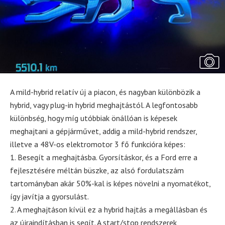
A mild-hybrid relatív új a piacon, és nagyban különbözik a
hybrid, vagy plug-in hybrid meghajtástól. A legfontosabb
különbség, hogy míg utóbbiak önállóan is képesek
meghajtani a gépjárművet, addig a mild-hybrid rendszer,
illetve a 48V-os elektromotor 3 fő funkcióra képes:
1. Besegít a meghajtásba. Gyorsításkor, és a Ford erre a
fejlesztésére méltán büszke, az alsó fordulatszám
tartományban akár 50%-kal is képes növelni a nyomatékot,
így javítja a gyorsulást.
2. A meghajtáson kívül ez a hybrid hajtás a megállásban és
az újraindításban is segít. A start/stop rendszerek