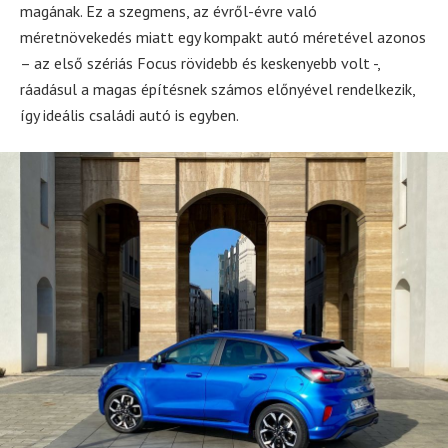
magának. Ez a szegmens, az évről-évre való
méretnövekedés miatt egy kompakt autó méretével azonos
– az első szériás Focus rövidebb és keskenyebb volt -,
ráadásul a magas építésnek számos előnyével rendelkezik,
így ideális családi autó is egyben.