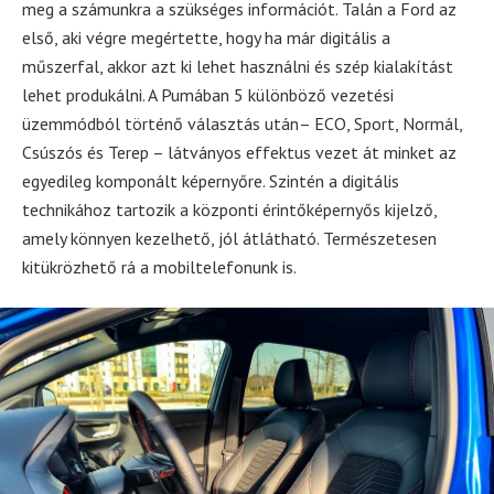
meg a számunkra a szükséges információt. Talán a Ford az
első, aki végre megértette, hogy ha már digitális a
műszerfal, akkor azt ki lehet használni és szép kialakítást
lehet produkálni. A Pumában 5 különböző vezetési
üzemmódból történő választás után– ECO, Sport, Normál,
Csúszós és Terep – látványos effektus vezet át minket az
egyedileg komponált képernyőre. Szintén a digitális
technikához tartozik a központi érintőképernyős kijelző,
amely könnyen kezelhető, jól átlátható. Természetesen
kitükrözhető rá a mobiltelefonunk is.