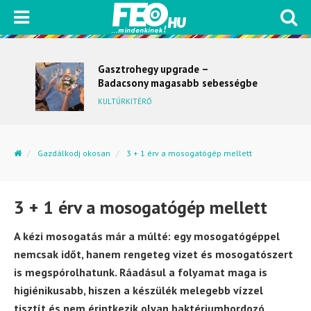
Gasztrohegy upgrade –
Badacsony magasabb sebességbe
kapcsol
KULTÚRKITÉRŐ
Gazdálkodj okosan
3 + 1 érv a mosogatógép mellett
3 + 1 érv a mosogatógép mellett
A kézi mosogatás már a múlté: egy mosogatógéppel
nemcsak időt, hanem rengeteg vizet és mosogatószert
is megspórolhatunk. Ráadásul a folyamat maga is
higiénikusabb, hiszen a készülék melegebb vízzel
tisztít és nem érintkezik olyan baktériumhordozó