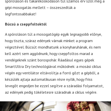
spóroláson és takarékoskodáson túl számos érv szól még a
gépi mosogatás mellett – összeszedtük a
legfontosabbakat!
Búcsú a cseppfoltoktól
A spóroláson túl a mosogatógép egyik legnagyobb előnye,
hogy tiszta, száraz edények várnak minket a program
végeztével. Búcsút mondhatunk a konyharuhának, és nem
kell azért sem aggódnunk, hogy cseppfoltos marad a
vendégeknek szánt borospohár. Ráadásul egyes gépek
SmartUltra Dry technológiával működnek: a mosási ciklus
végén egy ventilátor eltávolítja a forró gőzt a gépből, a
készülék ajtaja automatikusan résre nyílik, hogy friss
levegőt engedjen be ezzel segítve a száradási folyamatot,
az edények pedig tökéletesre száradnak a ciklus végére.