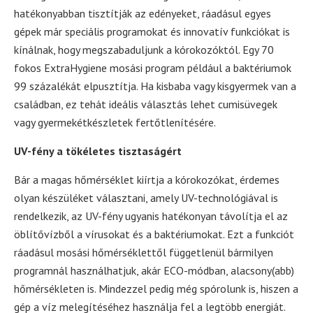
hatékonyabban tisztítják az edényeket, ráadásul egyes
gépek már speciális programokat és innovatív funkciókat is
kínálnak, hogy megszabaduljunk a kórokozóktól. Egy 70
fokos ExtraHygiene mosási program például a baktériumok
99 százalékát elpusztítja. Ha kisbaba vagy kisgyermek van a
családban, ez tehát ideális választás lehet cumisüvegek
vagy gyermekétkészletek fertőtlenítésére.
UV-fény a tökéletes tisztaságért
Bár a magas hőmérséklet kiírtja a kórokozókat, érdemes
olyan készüléket választani, amely UV-technológiával is
rendelkezik, az UV-fény ugyanis hatékonyan távolítja el az
öblítővízből a vírusokat és a baktériumokat. Ezt a funkciót
ráadásul mosási hőmérséklettől függetlenül bármilyen
programnál használhatjuk, akár ECO-módban, alacsony(abb)
hőmérsékleten is. Mindezzel pedig még spórolunk is, hiszen a
gép a víz melegítéséhez használja fel a legtöbb energiát.