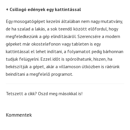
+ Csillogó edények egy kattintással
Egy mosogatógépet kezelni általában nem nagy mutatvány,
de ha szalad a lakás, a sok teendő között előfordul, hogy
megfeledkezünk a gép elindításáról. Szerencsére a modern
gépeket már okostelefonon vagy tableten is egy
kattintással el lehet indítani, a folyamatot pedig bárhonnan
tudjuk felügyelni. Ezzel időt is spórolhatunk, hiszen, ha
bekészítjük a gépet, akár a villamoson útközben is ráérünk
beindítani a megfelelő programot.
Tetszett a cikk? Oszd meg másokkal is!
Kommentek