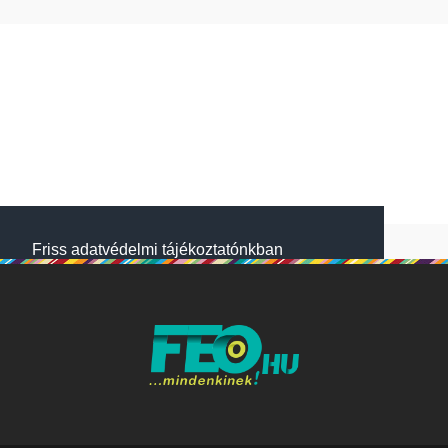
Friss adatvédelmi tájékoztatónkban
megtalálod, hogyan gondoskodunk adataid
védelméről. Oldalainkon HTTP-sütiket
használunk a jobb működésért. A Website
NetSolution Média Zrt. 2018 május 25.
napjától hatályos adatkezelési tájékoztatóját
itt olvashatod:
Adatkezelési tájékoztató