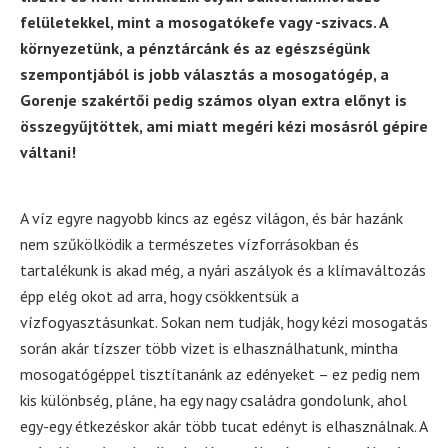
felületekkel, mint a mosogatókefe vagy -szivacs. A
környezetünk, a pénztárcánk és az egészségünk
szempontjából is jobb választás a mosogatógép, a
Gorenje szakértői pedig számos olyan extra előnyt is
összegyűjtöttek, ami miatt megéri kézi mosásról gépire
váltani!
A víz egyre nagyobb kincs az egész világon, és bár hazánk
nem szűkölködik a természetes vízforrásokban és
tartalékunk is akad még, a nyári aszályok és a klímaváltozás
épp elég okot ad arra, hogy csökkentsük a
vízfogyasztásunkat. Sokan nem tudják, hogy kézi mosogatás
során akár tízszer több vizet is elhasználhatunk, mintha
mosogatógéppel tisztítanánk az edényeket – ez pedig nem
kis különbség, pláne, ha egy nagy családra gondolunk, ahol
egy-egy étkezéskor akár több tucat edényt is elhasználnak. A