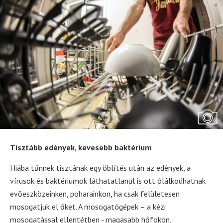
Tisztább edények, kevesebb baktérium
Hiába tűnnek tisztának egy öblítés után az edények, a
vírusok és baktériumok láthatatlanul is ott ólálkodhatnak
evőeszközeinken, poharainkon, ha csak felületesen
mosogatjuk el őket. A mosogatógépek – a kézi
mosogatással ellentétben - magasabb hőfokon,