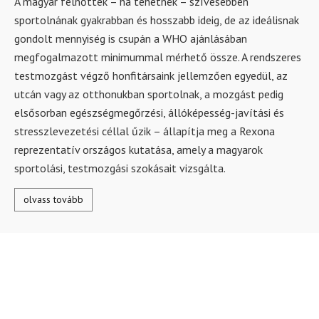
A magyar felnőttek – ha tehetnék – szívesebben
sportolnának gyakrabban és hosszabb ideig, de az ideálisnak
gondolt mennyiség is csupán a WHO ajánlásában
megfogalmazott minimummal mérhető össze. A rendszeres
testmozgást végző honfitársaink jellemzően egyedül, az
utcán vagy az otthonukban sportolnak, a mozgást pedig
elsősorban egészségmegőrzési, állóképesség-javítási és
stresszlevezetési céllal űzik – állapítja meg a Rexona
reprezentatív országos kutatása, amely a magyarok
sportolási, testmozgási szokásait vizsgálta.
olvass tovább