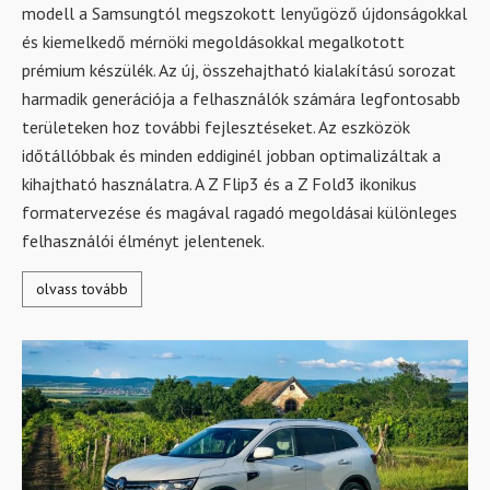
modell a Samsungtól megszokott lenyűgöző újdonságokkal
és kiemelkedő mérnöki megoldásokkal megalkotott
prémium készülék. Az új, összehajtható kialakítású sorozat
harmadik generációja a felhasználók számára legfontosabb
területeken hoz további fejlesztéseket. Az eszközök
időtállóbbak és minden eddiginél jobban optimalizáltak a
kihajtható használatra. A Z Flip3 és a Z Fold3 ikonikus
formatervezése és magával ragadó megoldásai különleges
felhasználói élményt jelentenek.
olvass tovább