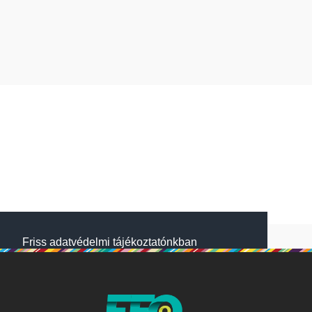
Friss adatvédelmi tájékoztatónkban
megtalálod, hogyan gondoskodunk adataid
védelméről. Oldalainkon HTTP-sütiket
használunk a jobb működésért. A Website
NetSolution Média Zrt. 2018 május 25.