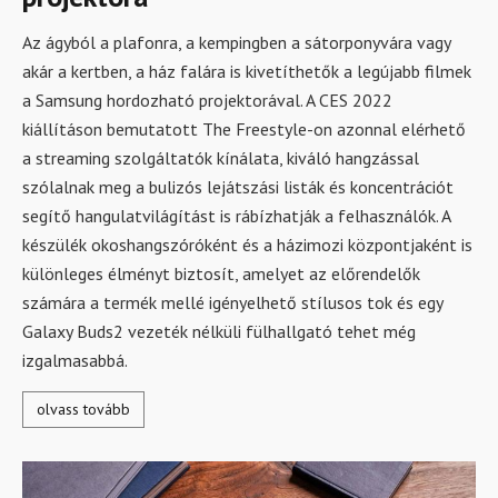
Az ágyból a plafonra, a kempingben a sátorponyvára vagy
akár a kertben, a ház falára is kivetíthetők a legújabb filmek
a Samsung hordozható projektorával. A CES 2022
kiállításon bemutatott The Freestyle-on azonnal elérhető
a streaming szolgáltatók kínálata, kiváló hangzással
szólalnak meg a bulizós lejátszási listák és koncentrációt
segítő hangulatvilágítást is rábízhatják a felhasználók. A
készülék okoshangszóróként és a házimozi központjaként is
különleges élményt biztosít, amelyet az előrendelők
számára a termék mellé igényelhető stílusos tok és egy
Galaxy Buds2 vezeték nélküli fülhallgató tehet még
izgalmasabbá.
olvass tovább