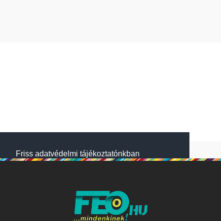
Friss adatvédelmi tájékoztatónkban
megtalálod, hogyan gondoskodunk adataid
védelméről. Oldalainkon HTTP-sütiket
használunk a jobb működésért. A Website
NetSolution Média Zrt. 2018 május 25.
napjától hatályos adatkezelési tájékoztatóját