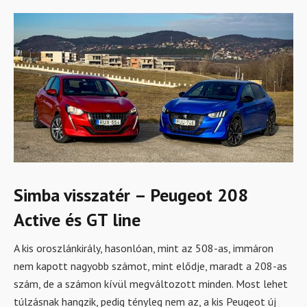
Simba visszatér – Peugeot 208
Active és GT line
A kis oroszlánkirály, hasonlóan, mint az 508-as, immáron
nem kapott nagyobb számot, mint elődje, maradt a 208-as
szám, de a számon kívül megváltozott minden. Most lehet
túlzásnak hangzik, pedig tényleg nem az, a kis Peugeot új