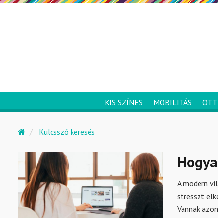
KIS SZÍNES
MOBILITÁS
OTT
Kulcsszó keresés
Hogyan
A modern vil
stresszt elk
Vannak azon