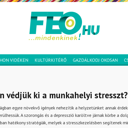
HON VIDÉKEN
KULTÚRKITÉRŐ
GAZDÁLKODJ OKOSAN
C
 védjük ki a munkahelyi stresszt?
ágban egyre növekvő igények nehezítik a helyzetünket annak érdek
erülhessük. A szorongás és a depresszió karöltve járnak körbe a do
ban hatékony stratégiák, melyek a stresszkezelésben segítenek mi