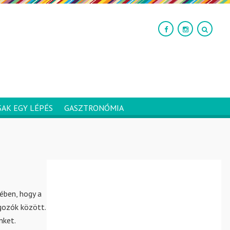
SAK EGY LÉPÉS
GASZTRONÓMIA
ében, hogy a
lgozók között.
nket.